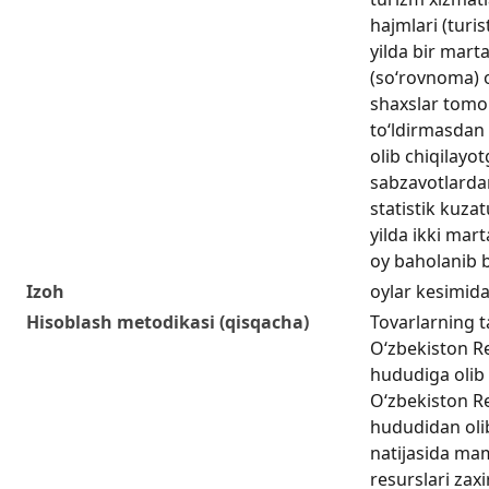
hajmlari (turis
yilda bir mar
(so‘rovnoma) o
shaxslar tomo
to‘ldirmasdan 
olib chiqilayo
sabzavotlardan
statistik kuzat
yilda ikki mart
oy baholanib b
Izoh
oylar kesimid
Hisoblash metodikasi (qisqacha)
Tovarlarning t
Oʻzbekiston R
hududiga olib 
Oʻzbekiston R
hududidan olib
natijasida ma
resurslari zax