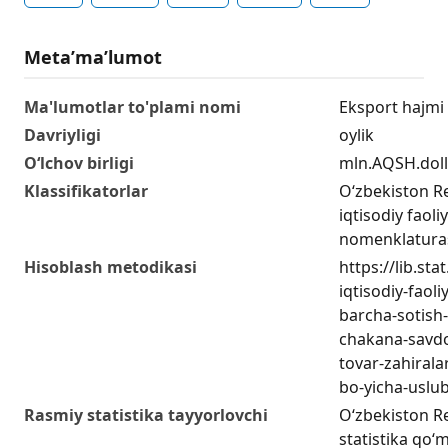
Metaʼmaʼlumot
Ma'lumotlar to'plami nomi
Eksport hajmi 
Davriyligi
oylik
O‘lchov birligi
mln.AQSH.doll
Klassifikatorlar
O‘zbekiston Re
iqtisodiy faoli
nomenklaturas
Hisoblash metodikasi
https://lib.sta
iqtisodiy-faol
barcha-sotish-
chakana-savdo
tovar-zahiralar
bo-yicha-uslu
Rasmiy statistika tayyorlovchi
O‘zbekiston Re
statistika qo‘m