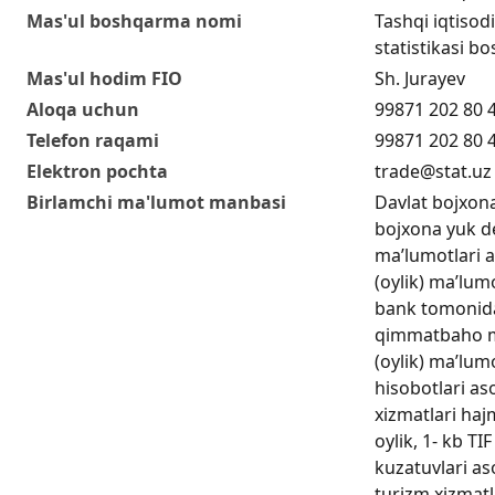
Mas'ul boshqarma nomi
Tashqi iqtisodi
statistikasi b
Mas'ul hodim FIO
Sh. Jurayev
Aloqa uchun
99871 202 80 
Telefon raqami
99871 202 80 
Elektron pochta
trade@stat.uz
Birlamchi ma'lumot manbasi
Davlat bojxon
bojxona yuk de
ma’lumotlari a
(oylik) ma’lum
bank tomonida
qimmatbaho me
(oylik) ma’lumo
hisobotlari as
xizmatlari haj
oylik, 1- kb TIF
kuzatuvlari as
turizm xizmat