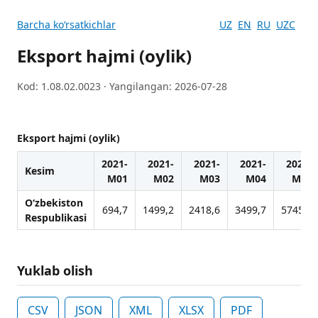
Barcha koʻrsatkichlar
UZ
EN
RU
UZC
Eksport hajmi (oylik)
Kod: 1.08.02.0023 · Yangilangan: 2026-07-28
Eksport hajmi (oylik)
2021-
2021-
2021-
2021-
2021-
Kesim
M01
M02
M03
M04
M05
O‘zbekiston
694,7
1499,2
2418,6
3499,7
5745,5
Respublikasi
Yuklab olish
CSV
JSON
XML
XLSX
PDF