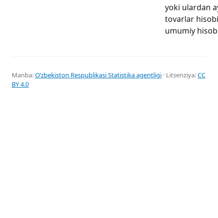
yoki ulardan a
tovarlar hisob
umumiy hisob t
Manba:
Oʻzbekiston Respublikasi Statistika agentligi
· Litsenziya:
CC
BY 4.0