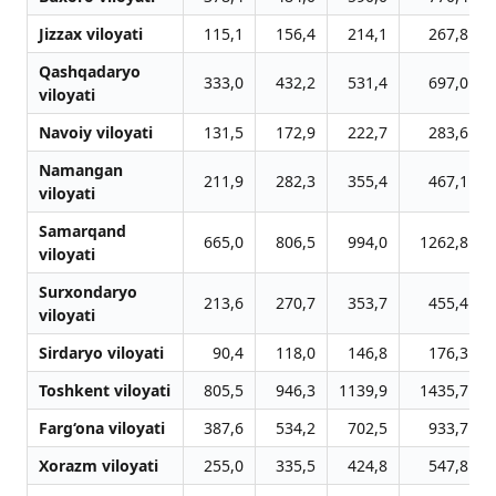
Jizzax viloyati
115,1
156,4
214,1
267,8
Qashqadaryo
333,0
432,2
531,4
697,0
viloyati
Navoiy viloyati
131,5
172,9
222,7
283,6
Namangan
211,9
282,3
355,4
467,1
viloyati
Samarqand
665,0
806,5
994,0
1262,8
viloyati
Surxondaryo
213,6
270,7
353,7
455,4
viloyati
Sirdaryo viloyati
90,4
118,0
146,8
176,3
Toshkent viloyati
805,5
946,3
1139,9
1435,7
Farg‘ona viloyati
387,6
534,2
702,5
933,7
Xorazm viloyati
255,0
335,5
424,8
547,8