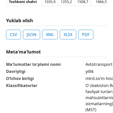
Toshkent shahri
1035,9
1255,2
1508,7
1866,5
Yuklab olish
CSV
JSON
XML
XLSX
PDF
Metaʼmaʼlumot
Ma'lumotlar to'plami nomi
Avtotransport x
Davriyligi
yillik
O‘lchov birligi
mlrd.so‘m his
Klassifikatorlar
O`zbekiston Re
faoliyat turlar
mahsulotlarning
xizmatlarning) 
(MST)