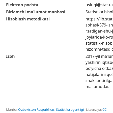
Elektron pochta
uslugi@stat.u
Birlamchi ma'lumot manbasi
Statistika hiso
Hisoblash metodikasi
https://lib.sta
sohasi/579-ish
rsatilgan-shu
joylarida-ko-r
statistik-hisob
nizomni-tasdiq
Izoh
2017-yil ma’lu
yashirin iqtiso
boʻyicha oʻtka
natijalarini q
shakllantirilga
ma'lumotlar.
Manba:
Oʻzbekiston Respublikasi Statistika agentligi
· Litsenziya:
CC