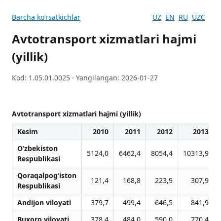
Barcha koʻrsatkichlar
UZ
EN
RU
UZC
Avtotransport xizmatlari hajmi
(yillik)
Kod: 1.05.01.0025 · Yangilangan: 2026-01-27
Avtotransport xizmatlari hajmi (yillik)
Kesim
2010
2011
2012
2013
O‘zbekiston
5124,0
6462,4
8054,4
10313,9
Respublikasi
Qoraqalpog‘iston
121,4
168,8
223,9
307,9
Respublikasi
Andijon viloyati
379,7
499,4
646,5
841,9
Buxoro viloyati
378,4
484,0
590,0
770,4