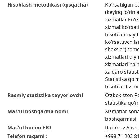
Hisoblash metodikasi (qisqacha)
Ko‘rsatilgan b
(keyingi o‘rinl
xizmatlar koʻr
xizmat koʻrsati
hisoblanmaydi
koʻrsatuvchilar
shaxslar) tom
xizmatlari qiy
xizmatlari hajm
xalqaro statis
Statistika qo‘m
hisoblar tizim
Rasmiy statistika tayyorlovchi
O‘zbekiston Re
statistika qo‘m
Mas'ul boshqarma nomi
Xizmatlar sohas
boshqarmasi
Mas'ul hodim FIO
Raximov Alish
Telefon raqami :
+998 71 202 8