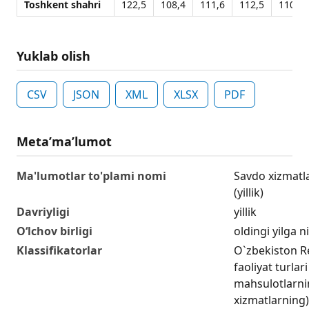
Toshkent shahri
122,5
108,4
111,6
112,5
110,5
Yuklab olish
CSV
JSON
XML
XLSX
PDF
Metaʼmaʼlumot
Ma'lumotlar to'plami nomi
Savdo xizmatla
(yillik)
Davriyligi
yillik
O‘lchov birligi
oldingi yilga n
Klassifikatorlar
O`zbekiston Re
faoliyat turlar
mahsulotlarning
xizmatlarning) 