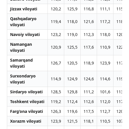
Jizzax viloyati
120,2
125,9
116,8
111,1
115,9
Qashqadaryo
119,4
118,0
121,6
117,2
118,1
viloyati
Navoiy viloyati
123,2
119,0
112,3
118,0
120,5
Namangan
120,9
125,5
117,6
110,9
122,2
viloyati
Samarqand
126,7
120,5
118,9
123,9
117,9
viloyati
Surxondaryo
114,9
124,9
124,6
114,6
119,1
viloyati
Sirdaryo viloyati
128,5
129,8
111,2
101,6
113,0
Toshkent viloyati
119,2
112,4
112,6
112,0
117,2
Farg‘ona viloyati
126,3
119,6
117,5
112,7
120,9
Xorazm viloyati
123,9
121,5
118,1
110,5
107,7