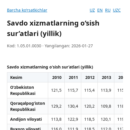
Barcha koʻrsatkichlar
UZ
EN
RU
UZC
Savdo xizmatlarning o‘sish
sur’atlari (yillik)
Kod: 1.05.01.0030 · Yangilangan: 2026-01-27
Savdo xizmatlarning o‘sish sur’atlari (yillik)
Kesim
2010
2011
2012
2013
2014
O‘zbekiston
121,5
115,7
115,4
113,9
115,7
Respublikasi
Qoraqalpog‘iston
129,2
130,4
120,2
109,8
118,7
Respublikasi
Andijon viloyati
113,8
122,9
118,5
120,1
119,5
Buxoro viloyati
116,0
111,9
118,5
112,0
117,6