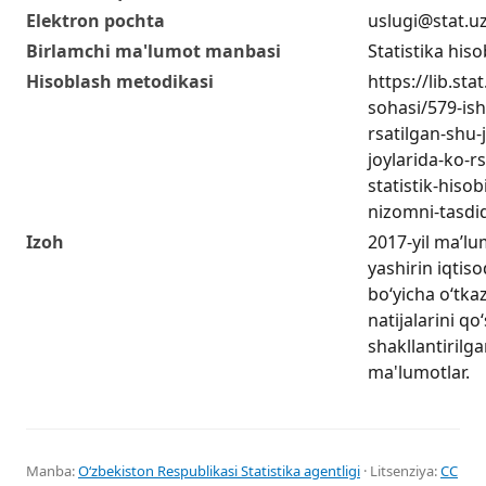
Elektron pochta
uslugi@stat.u
Birlamchi ma'lumot manbasi
Statistika hiso
Hisoblash metodikasi
https://lib.sta
sohasi/579-ish
rsatilgan-shu
joylarida-ko-r
statistik-hisob
nizomni-tasdiq
Izoh
2017-yil ma’lu
yashirin iqtiso
boʻyicha oʻtka
natijalarini q
shakllantirilga
ma'lumotlar.
Manba:
Oʻzbekiston Respublikasi Statistika agentligi
· Litsenziya:
CC