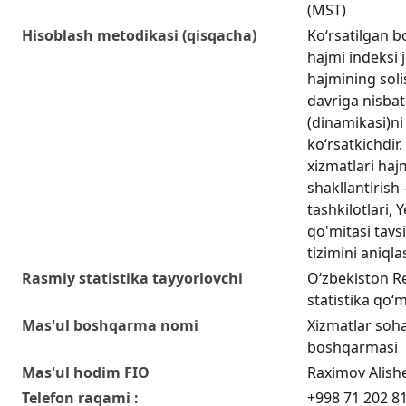
(MST)
Hisoblash metodikasi (qisqacha)
Ko‘rsatilgan b
hajmi indeksi 
hajmining soli
davriga nisbat
(dinamikasi)ni 
ko‘rsatkichdir
xizmatlari hajm
shakllantirish 
tashkilotlari, 
qo'mitasi tavsi
tizimini aniql
Rasmiy statistika tayyorlovchi
O‘zbekiston Re
statistika qo‘m
Mas'ul boshqarma nomi
Xizmatlar sohas
boshqarmasi
Mas'ul hodim FIO
Raximov Alish
Telefon raqami :
+998 71 202 8