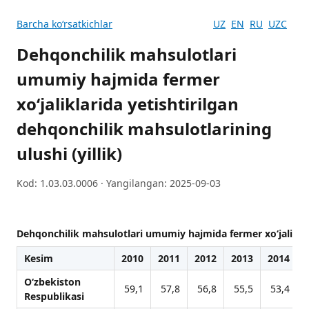
Barcha koʻrsatkichlar
UZ
EN
RU
UZC
Dehqonchilik mahsulotlari
umumiy hajmida fermer
xo‘jaliklarida yetishtirilgan
dehqonchilik mahsulotlarining
ulushi (yillik)
Kod: 1.03.03.0006 · Yangilangan: 2025-09-03
Dehqonchilik mahsulotlari umumiy hajmida fermer xo‘jaliklarid
Kesim
2010
2011
2012
2013
2014
O‘zbekiston
59,1
57,8
56,8
55,5
53,4
Respublikasi