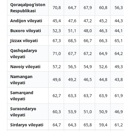
Qoraqalpog‘iston
70,8
64,7
67,9
60,8
56,3
Respublikasi
Andijon viloyati
45,4
47,6
47,2
45,2
44,3
Buxoro viloyati
52,3
51,1
48,0
46,3
44,1
Jizzax viloyati
67,3
68,5
66,7
66,3
65,1
Qashqadaryo
71,0
67,7
67,2
64,9
64,2
viloyati
Navoiy viloyati
57,2
56,5
54,9
52,6
49,3
Namangan
49,6
49,2
46,5
44,8
43,8
viloyati
Samarqand
62,7
63,3
63,7
63,9
61,9
viloyati
Surxondaryo
60,3
53,9
51,0
50,9
46,9
viloyati
Sirdaryo viloyati
64,7
64,3
65,8
59,4
61,2