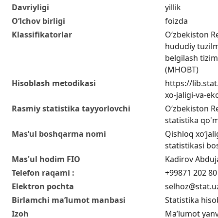
Davriyligi
yillik
O‘lchov birligi
foizda
Klassifikatorlar
O‘zbekiston R
hududiy tuzilma
belgilash tizim
(MHOBT)
Hisoblash metodikasi
https://lib.sta
xo-jaligi-va-ek
Rasmiy statistika tayyorlovchi
O‘zbekiston Re
statistika qo'm
Mas’ul boshqarma nomi
Qishloq xo‘jali
statistikasi b
Mas'ul hodim FIO
Kadirov Abduja
Telefon raqami :
+99871 202 80
Elektron pochta
selhoz@stat.u
Birlamchi ma’lumot manbasi
Statistika hiso
Izoh
Ma’lumot yanv