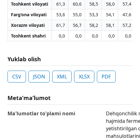
Toshkent viloyati
61,3
60,6
58,5
58,0
57,4
Farg‘ona viloyati
53,6
55,0
53,3
54,1
47,6
Xorazm viloyati
61,7
56,7
58,2
58,1
57,2
Toshkent shahri
0,0
0,0
0,0
0,0
0,0
Yuklab olish
CSV
JSON
XML
XLSX
PDF
Metaʼmaʼlumot
Ma'lumotlar to'plami nomi
Dehqonchilik 
hajmida fermer
yetishtirilgan
mahsulotlarinin