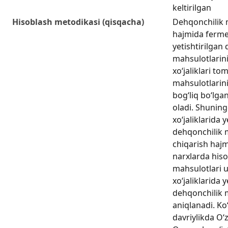
keltirilgan
Hisoblash metodikasi (qisqacha)
Dehqonchilik 
hajmida fermer
yetishtirilgan
mahsulotlarin
xo‘jaliklari t
mahsulotlarini 
bog‘liq bo‘lgan
oladi. Shunin
xo‘jaliklarida y
dehqonchilik m
chiqarish hajm
narxlarda hiso
mahsulotlari 
xo‘jaliklarida y
dehqonchilik 
aniqlanadi. Ko‘
davriylikda O‘