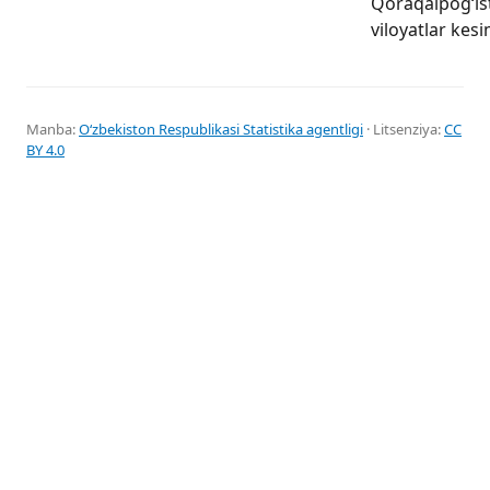
Qoraqalpog‘is
viloyatlar kesi
Manba:
Oʻzbekiston Respublikasi Statistika agentligi
· Litsenziya:
CC
BY 4.0