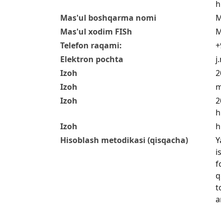
h
Mas'ul boshqarma nomi
M
Mas'ul xodim FISh
M
Telefon raqami:
+
Elektron pochta
j
Izoh
2
Izoh
m
Izoh
2
h
Izoh
h
Hisoblash metodikasi (qisqacha)
Y
i
f
q
t
a