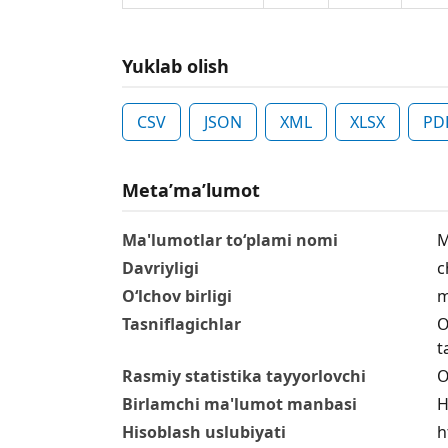
Yuklab olish
CSV
JSON
XML
XLSX
PD
Metaʼmaʼlumot
Ma'lumotlar to‘plami nomi
M
Davriyligi
c
O‘lchov birligi
m
Tasniflagichlar
O
t
Rasmiy statistika tayyorlovchi
O
Birlamchi ma'lumot manbasi
H
Hisoblash uslubiyati
h