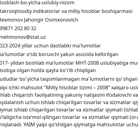
isoblash-bo-yicha-uslubiy-nizom
akroiqtisodiy indikatorlar va milliy hisoblar boshqarmasi
exmonov Jahongir Osimxonovich
99871 202 80 32
.mehmonov@stat.uz
023-2024 yillar uchun dastlabki ma'lumotlar
a'lumotlar o‘sib boruvchi yakun asosida keltirilgan
017- yildan boshlab ma'lumotlar MHT-2008 uslubiyatiga muv
isobga olgan holda qayta ko'rib chiqilgan
ududlar bo`yicha taqsimlanmagan ma`lumotlarni qo`shgan
alpi ichki mahsulot “Milliy hisoblar tizimi – 2008” xalqaro usl
shlab chiqarish faoliyatining yakuniy natijasini ifodalovchi 
oydalanish uchun ishlab chiqarilgan tovarlar va xizmatlar qiy
iymat ishlab chiqarilgan tovarlar va xizmatlar qiymati (ishla
o‘laligicha iste’mol qilingan tovarlar va xizmatlar qiymati (ora
niqlanadi. YAIM yalpi qo‘shilgan qiymatga mahsulotlar uchun