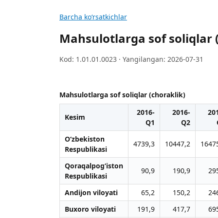
Barcha koʻrsatkichlar
Mahsulotlarga sof soliqlar 
Kod: 1.01.01.0023 · Yangilangan: 2026-07-31
Mahsulotlarga sof soliqlar (choraklik)
2016-
2016-
20
Kesim
Q1
Q2
O‘zbekiston
4739,3
10447,2
1647
Respublikasi
Qoraqalpog‘iston
90,9
190,9
29
Respublikasi
Andijon viloyati
65,2
150,2
24
Buxoro viloyati
191,9
417,7
69