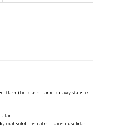
tlarni) belgilash tizimi idoraviy statistik
otlar
udiy-mahsulotni-ishlab-chiqarish-usulida-