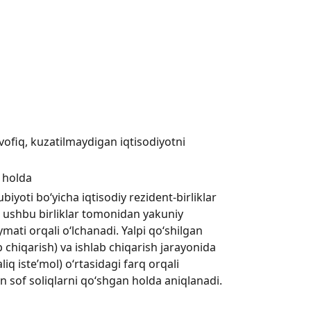
ofiq, kuzatilmaydigan iqtisodiyotni
 holda
ubiyoti bo‘yicha iqtisodiy rezident-birliklar
va ushbu birliklar tomonidan yakuniy
mati orqali o‘lchanadi. Yalpi qo‘shilgan
b chiqarish) va ishlab chiqarish jarayonida
liq iste’mol) o‘rtasidagi farq orqali
 sof soliqlarni qo‘shgan holda aniqlanadi.