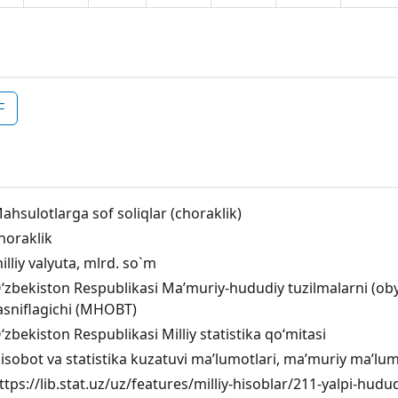
F
ahsulotlarga sof soliqlar (choraklik)
horaklik
illiy valyuta, mlrd. so`m
‘zbekiston Respublikasi Maʼmuriy-hududiy tuzilmalarni (obyek
asniflagichi (MHOBT)
‘zbekiston Respublikasi Milliy statistika qo‘mitasi
isobot va statistika kuzatuvi ma’lumotlari, ma’muriy ma’lum
ttps://lib.stat.uz/uz/features/milliy-hisoblar/211-yalpi-hud