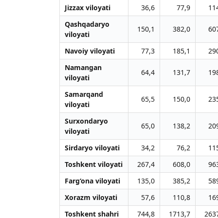
Jizzax viloyati
36,6
77,9
11
Qashqadaryo
150,1
382,0
60
viloyati
Navoiy viloyati
77,3
185,1
29
Namangan
64,4
131,7
19
viloyati
Samarqand
65,5
150,0
23
viloyati
Surxondaryo
65,0
138,2
20
viloyati
Sirdaryo viloyati
34,2
76,2
11
Toshkent viloyati
267,4
608,0
96
Farg‘ona viloyati
135,0
385,2
58
Xorazm viloyati
57,6
110,8
16
Toshkent shahri
744,8
1713,7
263