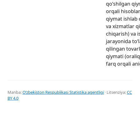
qo‘shilgan qiy
orqali hisoblan
qiymat ishlab 
va xizmatlar q
chiqarish) va 
jarayonida to‘l
qilingan tovar
qiymati (oraliq
farq orqali ani
Manba:
Oʻzbekiston Respublikasi Statistika agentligi
· Litsenziya:
CC
BY 4.0