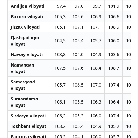
Andijon viloyati
97,4
97,0
99,7
101,9
103,9
Buxoro viloyati
105,3
105,6
106,9
106,6
103,1
Jizzax viloyati
105,1
107,1
107,1
108,9
104,1
Qashqadaryo
104,5
105,4
105,7
106,0
105,0
viloyati
Navoiy viloyati
103,8
104,0
104,9
103,6
101,6
Namangan
107,5
107,6
108,4
108,7
103,3
viloyati
Samarqand
105,7
106,5
107,0
107,4
103,7
viloyati
Surxondaryo
106,1
105,5
106,3
106,4
100,7
viloyati
Sirdaryo viloyati
106,2
105,3
106,0
107,4
102,0
Toshkent viloyati
103,2
105,4
104,9
105,2
102,9
Farg‘ona viloyati
105,2
104,1
106,0
105,7
103,1