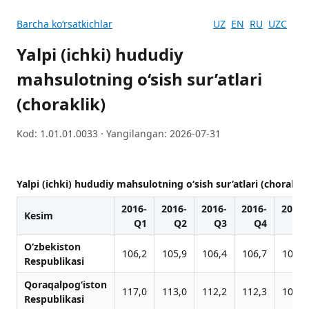
Barcha koʻrsatkichlar
UZ
EN
RU
UZC
Yalpi (ichki) hududiy
mahsulotning o‘sish sur’atlari
(choraklik)
Kod: 1.01.01.0033 · Yangilangan: 2026-07-31
Yalpi (ichki) hududiy mahsulotning o‘sish sur’atlari (choraklik
2016-
2016-
2016-
2016-
2017-
Kesim
Q1
Q2
Q3
Q4
Q1
O‘zbekiston
106,2
105,9
106,4
106,7
104,8
Respublikasi
Qoraqalpog‘iston
117,0
113,0
112,2
112,3
104,9
Respublikasi