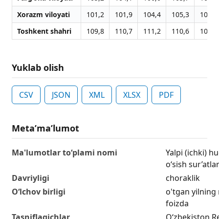
Xorazm viloyati
101,2
101,9
104,4
105,3
106,4
Toshkent shahri
109,8
110,7
111,2
110,6
107,5
Yuklab olish
CSV
JSON
XML
XLSX
PDF
Metaʼmaʼlumot
Ma'lumotlar to‘plami nomi
Yalpi (ichki) 
o‘sish sur’atla
Davriyligi
choraklik
O‘lchov birligi
o'tgan yilning
foizda
Tasniflagichlar
O‘zbekiston R