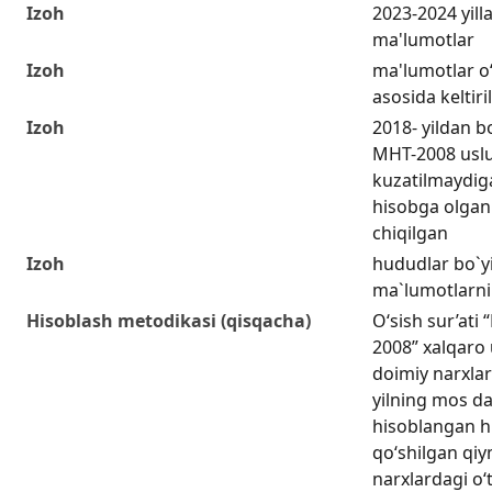
Izoh
2023-2024 yill
ma'lumotlar
Izoh
ma'lumotlar o
asosida keltiri
Izoh
2018- yildan 
MHT-2008 uslu
kuzatilmaydiga
hisobga olgan 
chiqilgan
Izoh
hududlar bo`
ma`lumotlarni
Hisoblash metodikasi (qisqacha)
O‘sish sur’ati “
2008” xalqaro 
doimiy narxlar
yilning mos da
hisoblangan h
qo‘shilgan qiy
narxlardagi o‘