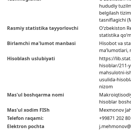
hududiy tuzilm
belgilash tizim
tasniflagichi
Rasmiy statistika tayyorlovchi
O‘zbekiston Re
statistika qo‘m
Birlamchi ma'lumot manbasi
Hisobot va sta
ma’lumotlari,
Hisoblash uslubiyati
https://lib.sta
hisoblar/211-y
mahsulotni-ish
usulida-hisobl
nizom
Mas'ul boshqarma nomi
Makroiqtisodiy
hisoblar bosh
Mas'ul xodim FISh
Mexmonov Jah
Telefon raqami:
+99871 202 80
Elektron pochta
j.mehmonov@s