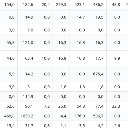
154,0
182,6
20,4
279,5
423,1
486,2
43,8
0,0
14,9
0,0
0,0
14,7
19,5
0,0
3,0
7,0
0,0
0,0
0,0
0,0
0,0
55,3
121,0
0,0
16,3
16,3
16,3
0,0
44,6
63,4
10,0
16,8
16,8
17,7
9,9
5,9
14,2
0,0
0,0
0,0
675,4
0,0
3,0
3,1
0,0
1,8
1,8
1,8
0,0
0,0
114,9
0,0
0,0
0,0
0,0
0,0
62,6
90,1
7,2
26,0
54,3
77,4
32,3
466,8
1639,2
0,0
4,4
176,0
536,7
0,0
15,4
31,7
0,8
1,1
3,5
4,2
2,6