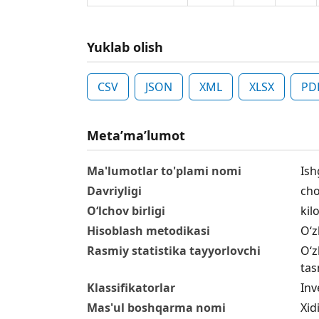
Yuklab olish
CSV
JSON
XML
XLSX
PD
Metaʼmaʼlumot
Ma'lumotlar to'plami nomi
Ish
Davriyligi
cho
O‘lchov birligi
kil
Hisoblash metodikasi
O‘z
Rasmiy statistika tayyorlovchi
O‘z
tas
Klassifikatorlar
Inv
Mas'ul boshqarma nomi
Xid