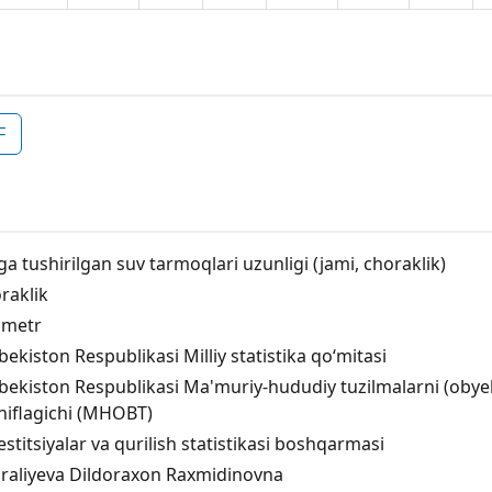
F
ga tushirilgan suv tarmoqlari uzunligi (jami, choraklik)
raklik
ometr
bekiston Respublikasi Milliy statistika qo‘mitasi
bekiston Respublikasi Ma'muriy-hududiy tuzilmalarni (obyektl
niflagichi (MHOBT)
estitsiyalar va qurilish statistikasi boshqarmasi
iraliyeva Dildoraxon Raxmidinovna