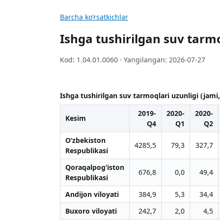
Barcha koʻrsatkichlar
Ishga tushirilgan suv tarmo
Kod: 1.04.01.0060 · Yangilangan: 2026-07-27
Ishga tushirilgan suv tarmoqlari uzunligi (jami,
2019-
2020-
2020-
Kesim
Q4
Q1
Q2
O‘zbekiston
4285,5
79,3
327,7
Respublikasi
Qoraqalpog‘iston
676,8
0,0
49,4
Respublikasi
Andijon viloyati
384,9
5,3
34,4
Buxoro viloyati
242,7
2,0
4,5