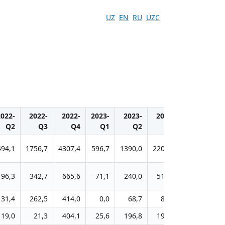
UZ
EN
RU
UZC
2022-
2022-
2022-
2023-
2023-
2023-
2023-
2
Q2
Q3
Q4
Q1
Q2
Q3
Q4
494,1
1756,7
4307,4
596,7
1390,0
2207,4
3541,6
1
96,3
342,7
665,6
71,1
240,0
510,9
584,8
31,4
262,5
414,0
0,0
68,7
80,7
1007,3
19,0
21,3
404,1
25,6
196,8
196,8
196,8