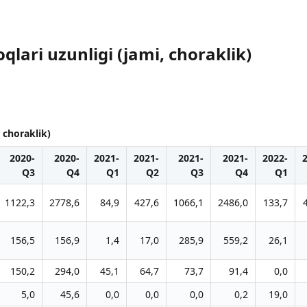
qlari uzunligi (jami, choraklik)
 choraklik)
2020-
2020-
2021-
2021-
2021-
2021-
2022-
Q3
Q4
Q1
Q2
Q3
Q4
Q1
1122,3
2778,6
84,9
427,6
1066,1
2486,0
133,7
156,5
156,9
1,4
17,0
285,9
559,2
26,1
150,2
294,0
45,1
64,7
73,7
91,4
0,0
5,0
45,6
0,0
0,0
0,0
0,2
19,0