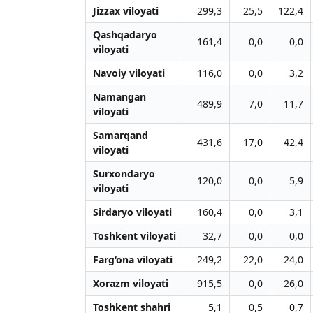
Jizzax viloyati
299,3
25,5
122,4
Qashqadaryo
161,4
0,0
0,0
viloyati
Navoiy viloyati
116,0
0,0
3,2
Namangan
489,9
7,0
11,7
viloyati
Samarqand
431,6
17,0
42,4
viloyati
Surxondaryo
120,0
0,0
5,9
viloyati
Sirdaryo viloyati
160,4
0,0
3,1
Toshkent viloyati
32,7
0,0
0,0
Farg‘ona viloyati
249,2
22,0
24,0
Xorazm viloyati
915,5
0,0
26,0
Toshkent shahri
5,1
0,5
0,7