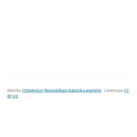
Manba:
Oʻzbekiston Respublikasi Statistika agentligi
· Litsenziya:
CC
BY 4.0