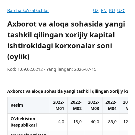
Barcha koʻrsatkichlar
UZ
EN
RU
UZC
Axborot va aloqa sohasida yangi
tashkil qilingan xorijiy kapital
ishtirokidagi korxonalar soni
(oylik)
Kod: 1.09.02.0212 · Yangilangan: 2026-07-15
Axborot va aloqa sohasida yangi tashkil qilingan xorijiy kapit
2022-
2022-
2022-
2022-
2022-
Kesim
M01
M02
M03
M04
M05
O‘zbekiston
4,0
18,0
40,0
85,0
120,0
Respublikasi