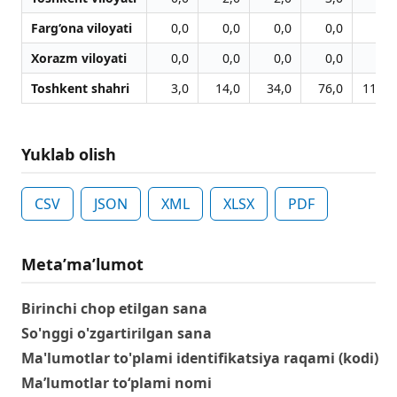
Farg‘ona viloyati
0,0
0,0
0,0
0,0
0,0
Xorazm viloyati
0,0
0,0
0,0
0,0
0,0
Toshkent shahri
3,0
14,0
34,0
76,0
111,0
Yuklab olish
CSV
JSON
XML
XLSX
PDF
Metaʼmaʼlumot
Birinchi chop etilgan sana
So'nggi o'zgartirilgan sana
Ma'lumotlar to'plami identifikatsiya raqami (kodi)
Ma’lumotlar to‘plami nomi