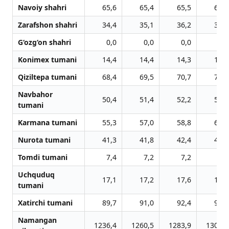
Navoiy shahri
65,6
65,4
65,5
65,9
Zarafshon shahri
34,4
35,1
36,2
37,3
G‘ozg‘on shahri
0,0
0,0
0,0
0,0
Konimex tumani
14,4
14,4
14,3
14,4
Qiziltepa tumani
68,4
69,5
70,7
71,9
Navbahor
50,4
51,4
52,2
53,1
tumani
Karmana tumani
55,3
57,0
58,8
60,5
Nurota tumani
41,3
41,8
42,4
42,8
Tomdi tumani
7,4
7,2
7,2
7,2
Uchquduq
17,1
17,2
17,6
18,0
tumani
Xatirchi tumani
89,7
91,0
92,4
93,8
Namangan
1236,4
1260,5
1283,9
1307,5