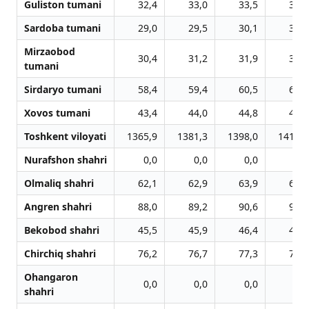
Guliston tumani
32,4
33,0
33,5
33,9
Sardoba tumani
29,0
29,5
30,1
30,6
Mirzaobod
30,4
31,2
31,9
32,8
tumani
Sirdaryo tumani
58,4
59,4
60,5
61,1
Xovos tumani
43,4
44,0
44,8
45,4
Toshkent viloyati
1365,9
1381,3
1398,0
1414,3
Nurafshon shahri
0,0
0,0
0,0
0,0
Olmaliq shahri
62,1
62,9
63,9
64,8
Angren shahri
88,0
89,2
90,6
91,9
Bekobod shahri
45,5
45,9
46,4
46,7
Chirchiq shahri
76,2
76,7
77,3
78,2
Ohangaron
0,0
0,0
0,0
0,0
shahri