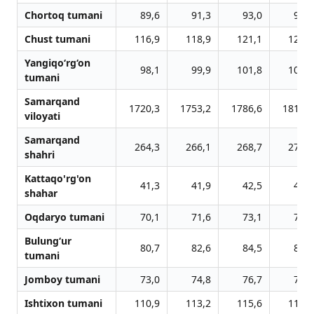
Chortoq tumani
89,6
91,3
93,0
93,7
Chust tumani
116,9
118,9
121,1
123,0
Yangiqo‘rg‘on
98,1
99,9
101,8
101,0
tumani
Samarqand
1720,3
1753,2
1786,6
1819,5
viloyati
Samarqand
264,3
266,1
268,7
270,8
shahri
Kattaqo'rg'on
41,3
41,9
42,5
43,2
shahar
Oqdaryo tumani
70,1
71,6
73,1
74,6
Bulung‘ur
80,7
82,6
84,5
86,3
tumani
Jomboy tumani
73,0
74,8
76,7
78,5
Ishtixon tumani
110,9
113,2
115,6
118,0