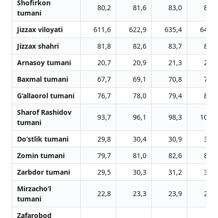
Shofirkon
80,2
81,6
83,0
84,3
tumani
Jizzax viloyati
611,6
622,9
635,4
647,3
Jizzax shahri
81,8
82,6
83,7
84,8
Arnasoy tumani
20,7
20,9
21,3
21,7
Baxmal tumani
67,7
69,1
70,8
72,1
G‘allaorol tumani
76,7
78,0
79,4
80,7
Sharof Rashidov
93,7
96,1
98,3
100,7
tumani
Do‘stlik tumani
29,8
30,4
30,9
31,4
Zomin tumani
79,7
81,0
82,6
84,0
Zarbdor tumani
29,5
30,3
31,2
32,1
Mirzacho‘l
22,8
23,3
23,9
24,4
tumani
Zafarobod