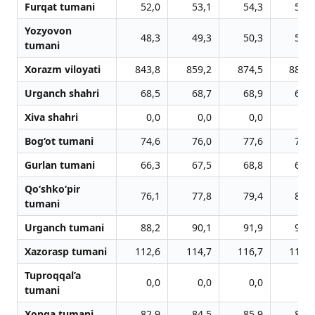
Furqat tumani
52,0
53,1
54,3
55,2
Yozyovon
48,3
49,3
50,3
51,3
tumani
Xorazm viloyati
843,8
859,2
874,5
889,1
Urganch shahri
68,5
68,7
68,9
69,2
Xiva shahri
0,0
0,0
0,0
0,0
Bog‘ot tumani
74,6
76,0
77,6
78,8
Gurlan tumani
66,3
67,5
68,8
69,7
Qo‘shko‘pir
76,1
77,8
79,4
80,9
tumani
Urganch tumani
88,2
90,1
91,9
93,8
Xazorasp tumani
112,6
114,7
116,7
118,7
Tuproqqal’a
0,0
0,0
0,0
0,0
tumani
Xonqa tumani
82,9
84,5
85,9
87,7