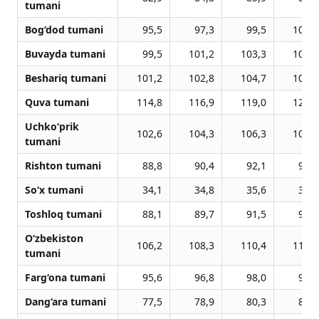
tumani
Bog‘dod tumani
95,5
97,3
99,5
101,7
Buvayda tumani
99,5
101,2
103,3
105,3
Beshariq tumani
101,2
102,8
104,7
106,5
Quva tumani
114,8
116,9
119,0
121,1
Uchko‘prik
102,6
104,3
106,3
108,4
tumani
Rishton tumani
88,8
90,4
92,1
93,8
So‘x tumani
34,1
34,8
35,6
36,3
Toshloq tumani
88,1
89,7
91,5
93,3
O‘zbekiston
106,2
108,3
110,4
112,2
tumani
Farg‘ona tumani
95,6
96,8
98,0
99,3
Dang‘ara tumani
77,5
78,9
80,3
81,7