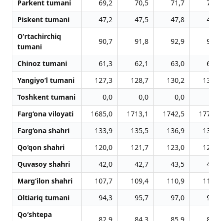
Parkent tumani
69,2
70,5
71,7
72,8
Piskent tumani
47,2
47,5
47,8
48,1
O‘rtachirchiq
90,7
91,8
92,9
94,1
tumani
Chinoz tumani
61,3
62,1
63,0
63,8
Yangiyo‘l tumani
127,3
128,7
130,2
131,6
Toshkent tumani
0,0
0,0
0,0
0,0
Farg‘ona viloyati
1685,0
1713,1
1742,5
1771,2
Farg‘ona shahri
133,9
135,5
136,9
138,6
Qo‘qon shahri
120,0
121,7
123,0
124,4
Quvasoy shahri
42,0
42,7
43,5
44,2
Marg‘ilon shahri
107,7
109,4
110,9
112,3
Oltiariq tumani
94,3
95,7
97,0
98,2
Qo‘shtepa
82,9
84,3
85,9
87,4