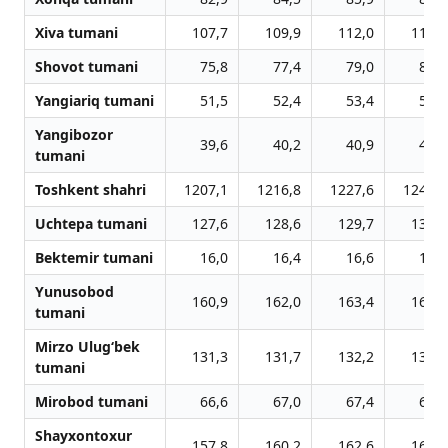
Xiva tumani
107,7
109,9
112,0
114,0
Shovot tumani
75,8
77,4
79,0
80,4
Yangiariq tumani
51,5
52,4
53,4
54,3
Yangibozor
39,6
40,2
40,9
41,6
tumani
Toshkent shahri
1207,1
1216,8
1227,6
1242,5
Uchtepa tumani
127,6
128,6
129,7
130,8
Bektemir tumani
16,0
16,4
16,6
17,1
Yunusobod
160,9
162,0
163,4
165,4
tumani
Mirzo Ulug‘bek
131,3
131,7
132,2
133,3
tumani
Mirobod tumani
66,6
67,0
67,4
68,2
Shayxontoxur
157,8
160,2
162,6
165,4