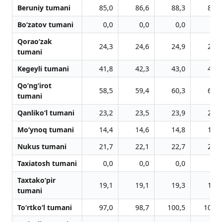
Beruniy tumani
85,0
86,6
88,3
89,9
Bo‘zatov tumani
0,0
0,0
0,0
0,0
Qorao‘zak
24,3
24,6
24,9
25,2
tumani
Kegeyli tumani
41,8
42,3
43,0
43,4
Qo‘ng‘irot
58,5
59,4
60,3
61,0
tumani
Qanliko‘l tumani
23,2
23,5
23,9
24,3
Mo‘ynoq tumani
14,4
14,6
14,8
15,0
Nukus tumani
21,7
22,1
22,7
23,2
Taxiatosh tumani
0,0
0,0
0,0
0,0
Taxtako‘pir
19,1
19,1
19,3
19,4
tumani
To‘rtko‘l tumani
97,0
98,7
100,5
102,3