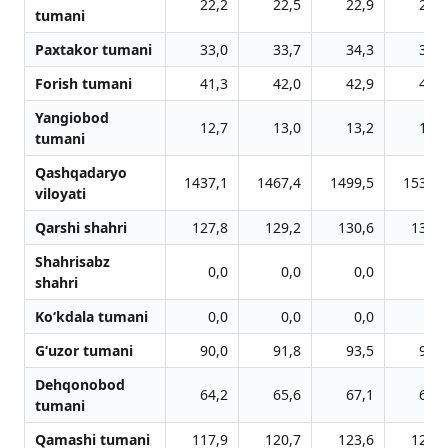
22,2
22,5
22,9
23,3
tumani
Paxtakor tumani
33,0
33,7
34,3
35,0
Forish tumani
41,3
42,0
42,9
43,7
Yangiobod
12,7
13,0
13,2
13,4
tumani
Qashqadaryo
1437,1
1467,4
1499,5
1530,0
viloyati
Qarshi shahri
127,8
129,2
130,6
132,4
Shahrisabz
0,0
0,0
0,0
0,0
shahri
Ko‘kdala tumani
0,0
0,0
0,0
0,0
G‘uzor tumani
90,0
91,8
93,5
95,1
Dehqonobod
64,2
65,6
67,1
68,5
tumani
Qamashi tumani
117,9
120,7
123,6
126,2