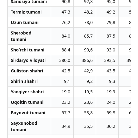
Sariosiyo tumani
90,8
92,8
95,0
96,9
Termiz tumani
47,3
48,2
49,2
50,2
Uzun tumani
76,2
78,0
79,8
81,4
Sherobod
84,0
85,7
87,5
89,4
tumani
Sho‘rchi tumani
88,4
90,6
93,0
95,0
Sirdaryo viloyati
380,0
386,6
393,5
399,5
Guliston shahri
42,5
42,9
43,5
44,0
Shirin shahri
9,1
9,2
9,3
9,4
Yangiyer shahri
19,0
19,5
19,9
20,3
Oqoltin tumani
23,2
23,6
24,0
24,5
Boyovut tumani
57,7
58,8
59,8
60,8
Sayxunobod
34,9
35,5
36,2
36,7
tumani