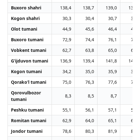
Buxoro shahri
138,4
138,7
139,0
139,4
Kogon shahri
30,3
30,4
30,7
30,8
Olot tumani
44,9
45,6
46,4
47,1
Buxoro tumani
72,9
74,4
76,1
77,7
Vobkent tumani
62,7
63,8
65,0
66,1
G‘ijduvon tumani
136,9
139,4
141,8
144,5
Kogon tumani
34,2
35,0
35,9
36,6
Qorako‘l tumani
75,0
76,3
77,6
78,8
Qorovulbozor
8,3
8,5
8,7
8,8
tumani
Peshku tumani
55,1
56,1
57,1
58,0
Romitan tumani
62,9
64,0
65,1
66,1
Jondor tumani
78,6
80,3
81,9
83,6