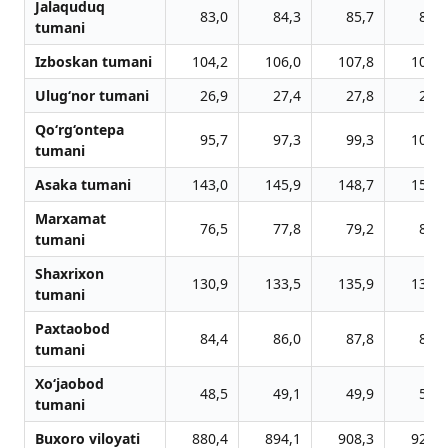
Jalaquduq
83,0
84,3
85,7
87,1
tumani
Izboskan tumani
104,2
106,0
107,8
109,5
Ulug‘nor tumani
26,9
27,4
27,8
28,2
Qo‘rg‘ontepa
95,7
97,3
99,3
101,1
tumani
Asaka tumani
143,0
145,9
148,7
151,9
Marxamat
76,5
77,8
79,2
80,4
tumani
Shaxrixon
130,9
133,5
135,9
138,2
tumani
Paxtaobod
84,4
86,0
87,8
89,6
tumani
Xo‘jaobod
48,5
49,1
49,9
50,6
tumani
Buxoro viloyati
880,4
894,1
908,3
921,8