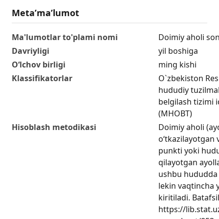
Metaʼmaʼlumot
Ma'lumotlar to'plami nomi
Doimiy aholi soni
Davriyligi
yil boshiga
O‘lchov birligi
ming kishi
Klassifikatorlar
O`zbekiston Res
hududiy tuzilmala
belgilash tizimi 
(MHOBT)
Hisoblash metodikasi
Doimiy aholi (ay
o‘tkazilayotgan
punkti yoki hud
qilayotgan ayoll
ushbu hududda d
lekin vaqtincha
kiritiladi. Batafsil
https://lib.stat