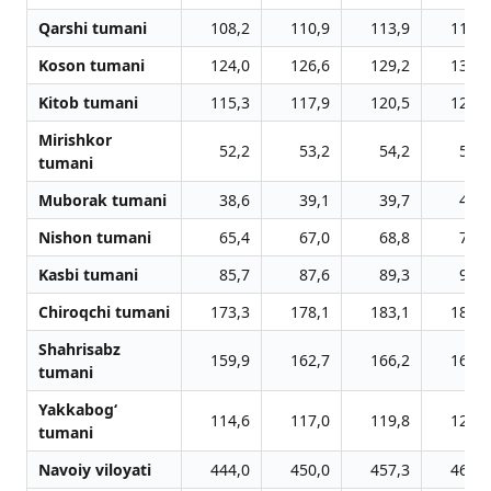
Qarshi tumani
108,2
110,9
113,9
116,5
Koson tumani
124,0
126,6
129,2
131,8
Kitob tumani
115,3
117,9
120,5
123,1
Mirishkor
52,2
53,2
54,2
55,2
tumani
Muborak tumani
38,6
39,1
39,7
40,6
Nishon tumani
65,4
67,0
68,8
70,5
Kasbi tumani
85,7
87,6
89,3
90,8
Chiroqchi tumani
173,3
178,1
183,1
188,0
Shahrisabz
159,9
162,7
166,2
168,9
tumani
Yakkabog‘
114,6
117,0
119,8
122,4
tumani
Navoiy viloyati
444,0
450,0
457,3
464,9