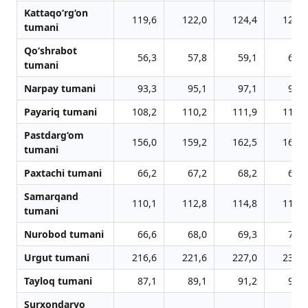
Kattaqo‘rg‘on
119,6
122,0
124,4
126,7
tumani
Qo‘shrabot
56,3
57,8
59,1
60,3
tumani
Narpay tumani
93,3
95,1
97,1
99,0
Payariq tumani
108,2
110,2
111,9
113,9
Pastdarg‘om
156,0
159,2
162,5
166,0
tumani
Paxtachi tumani
66,2
67,2
68,2
69,2
Samarqand
110,1
112,8
114,8
117,3
tumani
Nurobod tumani
66,6
68,0
69,3
70,5
Urgut tumani
216,6
221,6
227,0
232,0
Tayloq tumani
87,1
89,1
91,2
93,2
Surxondaryo