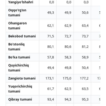
Yangiyo‘lshahri
0,0
0,0
0,0
0,0
Oqqo‘rg‘on
49,3
49,9
50,6
51,2
tumani
Ohangaron
62,1
62,9
63,4
63,8
tumani
Bekobod tumani
71,5
72,7
73,7
74,8
Bo‘stonliq
80,1
80,6
81,2
81,5
tumani
Bo‘ka tumani
57,8
58,3
58,9
59,6
Quyichirchiq
49,4
49,8
50,4
51,0
tumani
Zangiota tumani
173,1
175,0
177,2
179,2
Yuqorichirchiq
61,7
62,5
63,5
64,5
tumani
Qibray tumani
93,4
94,3
95,3
96,7