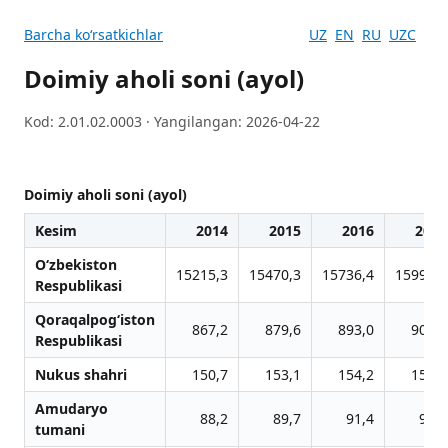
Barcha koʻrsatkichlar
UZ
EN
RU
UZC
Doimiy aholi soni (ayol)
Kod: 2.01.02.0003 · Yangilangan: 2026-04-22
Doimiy aholi soni (ayol)
Kesim
2014
2015
2016
2017
O‘zbekiston
15215,3
15470,3
15736,4
15999,5
Respublikasi
Qoraqalpog‘iston
867,2
879,6
893,0
905,7
Respublikasi
Nukus shahri
150,7
153,1
154,2
156,0
Amudaryo
88,2
89,7
91,4
92,8
tumani