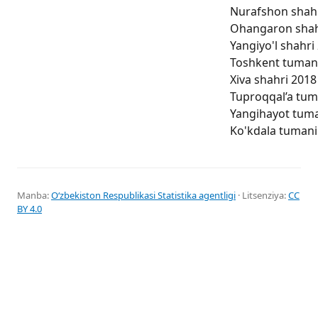
Nurafshon shahri
Ohangaron shahri
Yangiyo'l shahri 
Toshkent tumani 
Xiva shahri 2018 
Tuproqqal’a tuma
Yangihayot tuman
Ko'kdala tumani 
Manba:
Oʻzbekiston Respublikasi Statistika agentligi
· Litsenziya:
CC
BY 4.0