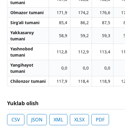
tumani
Olmazor tumani
171,9
174,2
176,6
179,4
Sirg‘ali tumani
85,4
86,2
87,5
89,0
Yakkasaroy
58,9
59,2
59,3
59,5
tumani
Yashnobod
112,8
112,9
113,4
114,3
tumani
Yangihayot
0,0
0,0
0,0
0,0
tumani
Chilonzor tumani
117,9
118,4
118,9
120,1
Yuklab olish
CSV
JSON
XML
XLSX
PDF