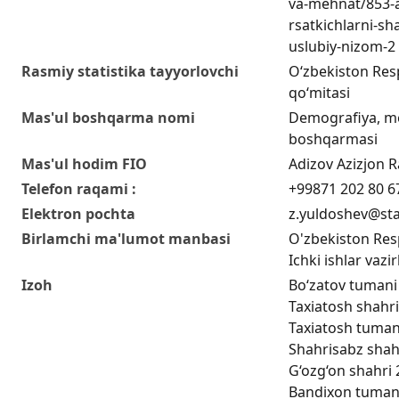
va-mehnat/853-a
rsatkichlarni-sha
uslubiy-nizom-2
Rasmiy statistika tayyorlovchi
O‘zbekiston Respu
qo‘mitasi
Mas'ul boshqarma nomi
Demografiya, me
boshqarmasi
Mas'ul hodim FIO
Adizov Azizjon Ra
Telefon raqami :
+99871 202 80 6
Elektron pochta
z.yuldoshev@sta
Birlamchi ma'lumot manbasi
O'zbekiston Respu
Ichki ishlar vazir
Izoh
Bo‘zatov tumani 
Taxiatosh shahri
Taxiatosh tumani
Shahrisabz shahr
G‘ozg‘on shahri 
Bandixon tumani 