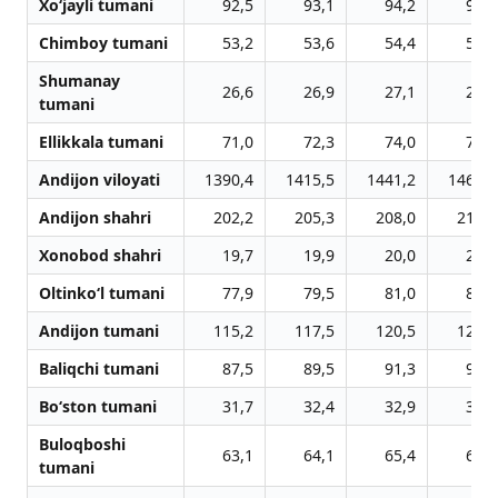
Xo‘jayli tumani
92,5
93,1
94,2
95,1
Chimboy tumani
53,2
53,6
54,4
55,1
Shumanay
26,6
26,9
27,1
27,4
tumani
Ellikkala tumani
71,0
72,3
74,0
75,6
Andijon viloyati
1390,4
1415,5
1441,2
1466,4
Andijon shahri
202,2
205,3
208,0
210,5
Xonobod shahri
19,7
19,9
20,0
20,2
Oltinko‘l tumani
77,9
79,5
81,0
82,8
Andijon tumani
115,2
117,5
120,5
123,2
Baliqchi tumani
87,5
89,5
91,3
93,0
Bo‘ston tumani
31,7
32,4
32,9
33,5
Buloqboshi
63,1
64,1
65,4
66,6
tumani