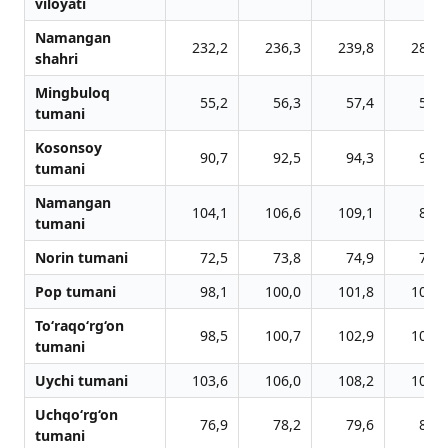
viloyati
Namangan
232,2
236,3
239,8
287,6
shahri
Mingbuloq
55,2
56,3
57,4
58,3
tumani
Kosonsoy
90,7
92,5
94,3
96,3
tumani
Namangan
104,1
106,6
109,1
81,9
tumani
Norin tumani
72,5
73,8
74,9
76,0
Pop tumani
98,1
100,0
101,8
103,5
To‘raqo‘rg‘on
98,5
100,7
102,9
105,1
tumani
Uychi tumani
103,6
106,0
108,2
100,0
Uchqo‘rg‘on
76,9
78,2
79,6
81,1
tumani