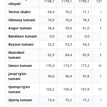
1146,1
1170,1
1195,1
1219,8
viloyati
Termiz shahri
69,4
70,2
71,1
72,2
Oltinsoy tumani
74,9
76,6
78,3
80,1
Angor tumani
58,4
59,6
61,0
62,1
Bandixon tumani
0,0
0,0
0,0
0,0
Boysun tumani
52,3
53,3
54,3
55,4
Muzrabot
62,9
64,4
65,9
67,0
tumani
Denov tumani
170,3
173,7
177,2
180,9
Jarqo‘rg‘on
94,6
96,4
97,8
99,8
tumani
Qumqo‘rg‘on
103,2
105,4
107,8
110,1
tumani
Qiziriq tumani
73,4
75,2
77,2
79,3