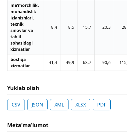
me’morchilik,
muhandislik
izlanishlari,
texnik
8,4
8,5
15,7
20,3
28,9
sinovlar va
tahlil
sohasidagi
xizmatlar
boshqa
41,4
49,9
68,7
90,6
115,6
xizmatlar
Yuklab olish
CSV
JSON
XML
XLSX
PDF
Metaʼmaʼlumot