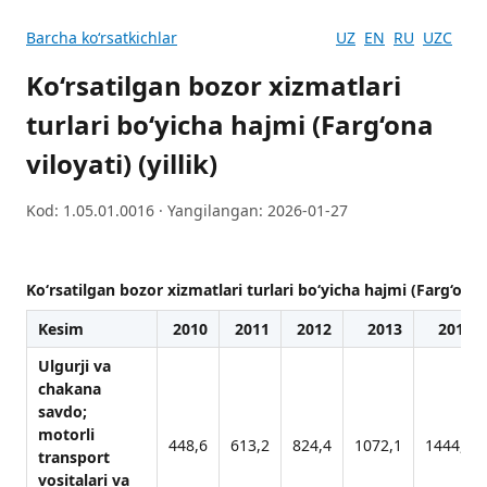
Barcha koʻrsatkichlar
UZ
EN
RU
UZC
Ko‘rsatilgan bozor xizmatlari
turlari boʻyicha hajmi (Farg‘ona
viloyati) (yillik)
Kod: 1.05.01.0016 · Yangilangan: 2026-01-27
Ko‘rsatilgan bozor xizmatlari turlari boʻyicha hajmi (Farg‘ona vi
Kesim
2010
2011
2012
2013
2014
Ulgurji vа
chаkаnа
sаvdo;
motorli
448,6
613,2
824,4
1072,1
1444,7
trаnsport
vositаlаri vа