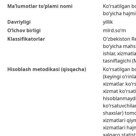
Ma’lumotlar to‘plami nomi
Ko‘rsatilgan bo
boʻyicha hajmi (
Davriyligi
yillik
O‘lchov birligi
mlrd.so‘m
Klassifikatorlar
O‘zbekiston Re
bo‘yicha mahsu
ishlar, xizmatl
tasniflagichi 
Hisoblash metodikasi (qisqacha)
Ko‘rsatilgan b
(keyingi o‘rinl
xizmatlar koʻr
xizmat koʻrsati
hisoblanmaydi
koʻrsatuvchilar
shaxslar) tom
xizmatlari qiy
xizmatlari hajm
xalqaro statis