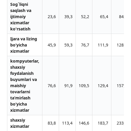
Sog`liqni
sаqlаsh vа
ijtimoiy
23,6
39,3
52,2
65,4
84,2
xizmаtlаr
ko'rsаtish
Ijara va lizing
bo‘yicha
45,9
59,3
76,7
111,9
128,9
xizmatlar
kompyuterlar,
shaxsiy
foydalanish
buyumlari va
maishiy
76,6
91,9
109,5
129,4
157,0
tovarlarni
ta’mirlash
bo‘yicha
xizmatlar
shaxsiy
83,8
113,4
146,6
183,7
233,6
xizmatlar