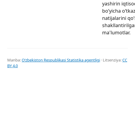
yashirin iqtiso
boʻyicha oʻtka
natijalarini q
shakllantirilga
ma'lumotlar.
Manba:
Oʻzbekiston Respublikasi Statistika agentligi
· Litsenziya:
CC
BY 4.0