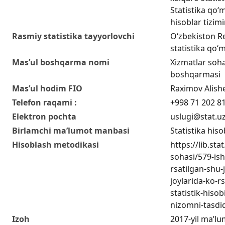
Statistika qo‘m
hisoblar tizim
Rasmiy statistika tayyorlovchi
O‘zbekiston Re
statistika qo‘m
Mas’ul boshqarma nomi
Xizmatlar sohas
boshqarmasi
Mas’ul hodim FIO
Raximov Alish
Telefon raqami :
+998 71 202 8
Elektron pochta
uslugi@stat.u
Birlamchi ma’lumot manbasi
Statistika hiso
Hisoblash metodikasi
https://lib.sta
sohasi/579-ish
rsatilgan-shu
joylarida-ko-r
statistik-hisob
nizomni-tasdiq
Izoh
2017-yil ma’lu