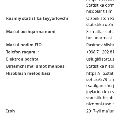
Statistika qo‘m
hisoblar tizim
Rasmiy statistika tayyorlovchi
O‘zbekiston Re
statistika qo‘m
Mas’ul boshqarma nomi
Xizmatlar sohas
boshqarmasi
Mas’ul hodim FIO
Raximov Alish
Telefon raqami :
+998 71 202 8
Elektron pochta
uslugi@stat.u
Birlamchi ma’lumot manbasi
Statistika hiso
Hisoblash metodikasi
https://lib.sta
sohasi/579-ish
rsatilgan-shu
joylarida-ko-r
statistik-hisob
nizomni-tasdiq
Izoh
2017-yil ma’lu