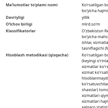
Ma’lumotlar to‘plami nomi
Ko‘rsatilgan bo
boʻyicha hajmi 
Davriyligi
yillik
O‘lchov birligi
mlrd.so‘m
Klassifikatorlar
O‘zbekiston Re
bo‘yicha mahsu
ishlar, xizmatl
tasniflagichi 
Hisoblash metodikasi (qisqacha)
Ko‘rsatilgan b
(keyingi o‘rinl
xizmatlar koʻr
xizmat koʻrsati
hisoblanmaydi
koʻrsatuvchilar
shaxslar) tom
xizmatlari qiy
xizmatlari hajm
xalqaro statis