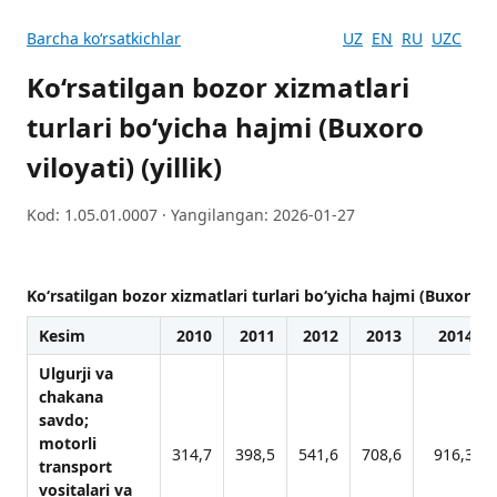
Barcha koʻrsatkichlar
UZ
EN
RU
UZC
Ko‘rsatilgan bozor xizmatlari
turlari boʻyicha hajmi (Buxoro
viloyati) (yillik)
Kod: 1.05.01.0007 · Yangilangan: 2026-01-27
Ko‘rsatilgan bozor xizmatlari turlari boʻyicha hajmi (Buxoro vil
Kesim
2010
2011
2012
2013
2014
Ulgurji vа
chаkаnа
sаvdo;
motorli
314,7
398,5
541,6
708,6
916,3
trаnsport
vositаlаri vа