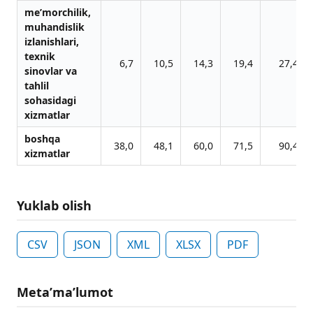
me’morchilik,
muhandislik
izlanishlari,
texnik
6,7
10,5
14,3
19,4
27,4
sinovlar va
tahlil
sohasidagi
xizmatlar
boshqa
38,0
48,1
60,0
71,5
90,4
xizmatlar
Yuklab olish
CSV
JSON
XML
XLSX
PDF
Metaʼmaʼlumot