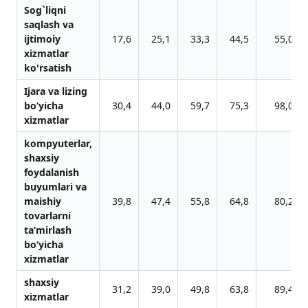
Sog`liqni
sаqlаsh vа
ijtimoiy
17,6
25,1
33,3
44,5
55,0
xizmаtlаr
ko'rsаtish
Ijara va lizing
bo‘yicha
30,4
44,0
59,7
75,3
98,0
xizmatlar
kompyuterlar,
shaxsiy
foydalanish
buyumlari va
maishiy
39,8
47,4
55,8
64,8
80,2
tovarlarni
ta’mirlash
bo‘yicha
xizmatlar
shaxsiy
31,2
39,0
49,8
63,8
89,4
xizmatlar