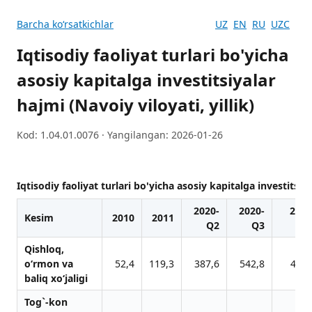
Barcha koʻrsatkichlar
UZ
EN
RU
UZC
Iqtisodiy faoliyat turlari bo'yicha
asosiy kapitalga investitsiyalar
hajmi (Navoiy viloyati, yillik)
Kod: 1.04.01.0076 · Yangilangan: 2026-01-26
Iqtisodiy faoliyat turlari bo'yicha asosiy kapitalga investitsiya
2020-
2020-
2020
Kesim
2010
2011
Q2
Q3
Q
Qishloq,
o‘rmon vа
52,4
119,3
387,6
542,8
456,
bаliq xo‘jаligi
Tog`-kon