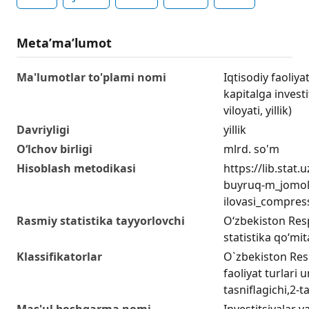
Metaʼmaʼlumot
Ma'lumotlar to'plami nomi
Iqtisodiy faoliya
kapitalga investi
viloyati, yillik)
Davriyligi
yillik
O‘lchov birligi
mlrd. so'm
Hisoblash metodikasi
https://lib.stat
buyruq-m_jomol
ilovasi_compres
Rasmiy statistika tayyorlovchi
O‘zbekiston Resp
statistika qo‘mit
Klassifikatorlar
O`zbekiston Resp
faoliyat turlari
tasniflagichi,2-t
Mas'ul boshqarma nomi
Investitsiyalar va