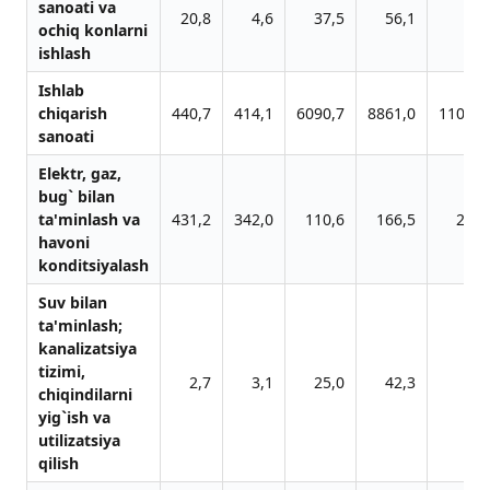
sаnoаti vа
20,8
4,6
37,5
56,1
77,
ochiq konlаrni
ishlаsh
Ishlab
chiqarish
440,7
414,1
6090,7
8861,0
11000,
sanoati
Elektr, gаz,
bug` bilаn
tа'minlаsh vа
431,2
342,0
110,6
166,5
289,
hаvoni
konditsiyalаsh
Suv bilаn
tа'minlаsh;
kаnаlizаtsiya
tizimi,
2,7
3,1
25,0
42,3
76,
chiqindilаrni
yig`ish vа
utilizаtsiya
qilish