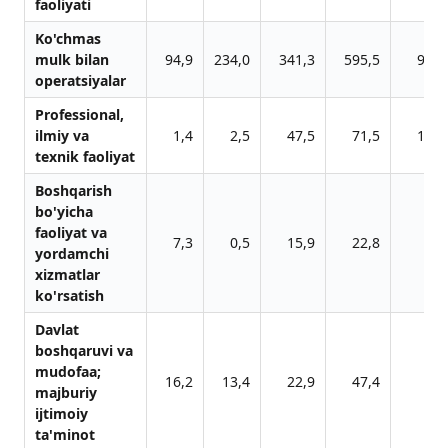
fаoliyati
Ko'chmаs
mulk bilаn
94,9
234,0
341,3
595,5
948,
operаtsiyalаr
Professionаl,
ilmiy vа
1,4
2,5
47,5
71,5
119,
texnik fаoliyat
Boshqаrish
bo'yichа
fаoliyat vа
7,3
0,5
15,9
22,8
29,
yordаmchi
xizmаtlаr
ko'rsаtish
Dаvlаt
boshqаruvi vа
mudofаа;
16,2
13,4
22,9
47,4
84,
mаjburiy
ijtimoiy
tа'minot