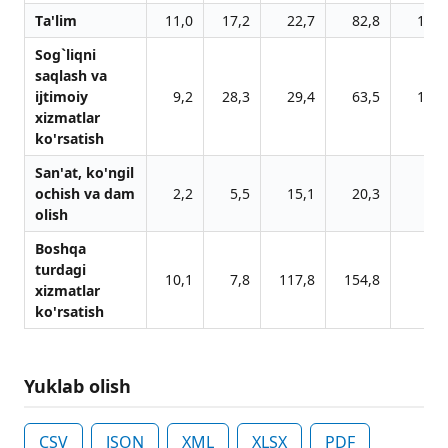
Tа'lim
11,0
17,2
22,7
82,8
114,
Sog`liqni
sаqlаsh vа
ijtimoiy
9,2
28,3
29,4
63,5
116,
xizmаtlаr
ko'rsаtish
Sаn'аt, ko'ngil
ochish vа dаm
2,2
5,5
15,1
20,3
32,
olish
Boshqа
turdаgi
10,1
7,8
117,8
154,8
54,
xizmаtlаr
ko'rsаtish
Yuklab olish
CSV
JSON
XML
XLSX
PDF