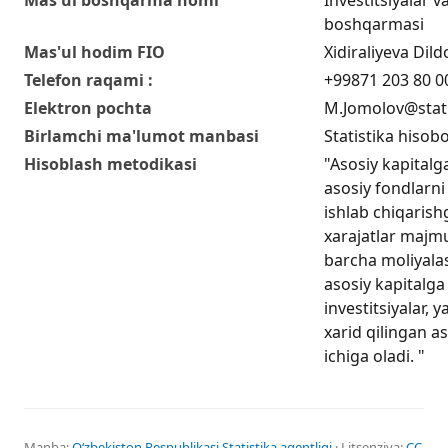
boshqarmasi
Mas'ul hodim FIO
Xidiraliyeva Di
Telefon raqami :
+99871 203 80 0
Elektron pochta
M.Jomolov@stat
Birlamchi ma'lumot manbasi
Statistika hisobo
Hisoblash metodikasi
"Asosiy kapitalga
asosiy fondlarni 
ishlab chiqarishg
xarajatlar majmu
barcha moliyala
asosiy kapitalga 
investitsiyalar, 
xarid qilingan as
ichiga oladi. "
Manba:
Oʻzbekiston Respublikasi Statistika agentligi
· Litsenziya:
CC