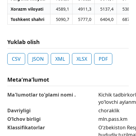
Xorazm viloyati
4589,1
4911,3
5137,4
5384,2
Toshkent shahri
5090,7
5777,0
6404,0
6870,1
Yuklab olish
CSV
JSON
XML
XLSX
PDF
Metaʼmaʼlumot
Ma'lumotlar to'plami nomi .
Kichik tadbirkor
yoʻlovchi aylanm
Davriyligi
choraklik
O‘lchov birligi
mln.pass.km
Klassifikatorlar
O‘zbekiston Res
hududiy tuzilmala