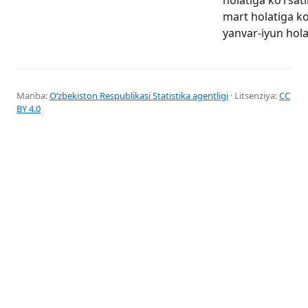
mart holatiga ko
yanvar-iyun hola
Manba:
Oʻzbekiston Respublikasi Statistika agentligi
· Litsenziya:
CC
BY 4.0