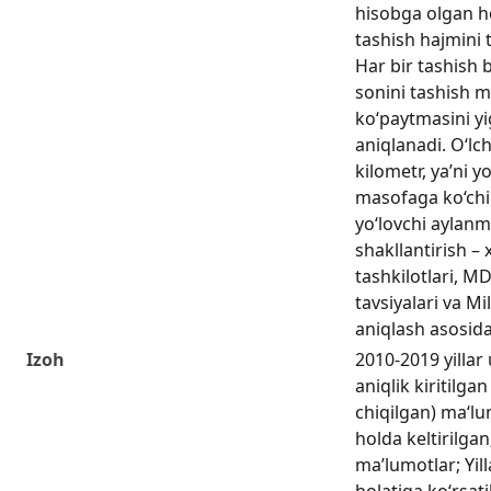
hisobga olgan ho
tashish hajmini t
Har bir tashish b
sonini tashish 
ko‘paytmasini yig
aniqlanadi. O‘lch
kilometr, ya’ni y
masofaga ko‘chi
yo‘lovchi aylanm
shakllantirish – 
tashkilotlari, MD
tavsiyalari va Mil
aniqlash asosida
Izoh
2010-2019 yilla
aniqlik kiritilga
chiqilgan) ma‘l
holda keltirilgan
ma’lumotlar; Yil
holatiga ko‘rsat