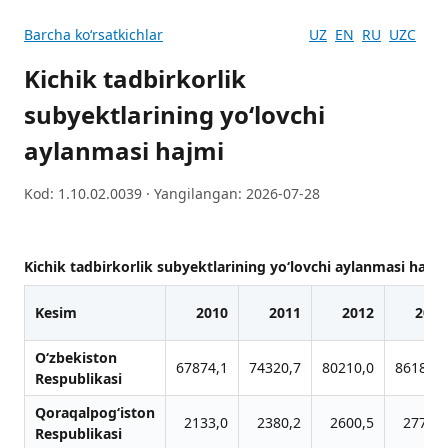
Barcha koʻrsatkichlar
UZ
EN
RU
UZC
Kichik tadbirkorlik
subyektlarining yoʻlovchi
aylanmasi hajmi
Kod: 1.10.02.0039 · Yangilangan: 2026-07-28
Kichik tadbirkorlik subyektlarining yoʻlovchi aylanmasi hajmi
Kesim
2010
2011
2012
2013
O‘zbekiston
67874,1
74320,7
80210,0
86183,3
Respublikasi
Qoraqalpog‘iston
2133,0
2380,2
2600,5
2773,1
Respublikasi