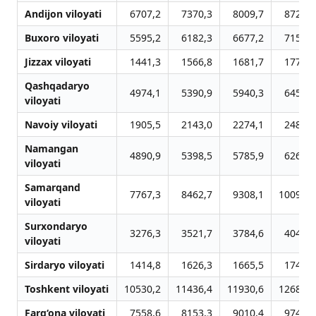
Andijon viloyati
6707,2
7370,3
8009,7
8721,2
Buxoro viloyati
5595,2
6182,3
6677,2
7154,8
Jizzax viloyati
1441,3
1566,8
1681,7
1771,5
Qashqadaryo
4974,1
5390,9
5940,3
6454,0
viloyati
Navoiy viloyati
1905,5
2143,0
2274,1
2482,4
Namangan
4890,9
5398,5
5785,9
6262,1
viloyati
Samarqand
7767,3
8462,7
9308,1
10093,0
viloyati
Surxondaryo
3276,3
3521,7
3784,6
4043,2
viloyati
Sirdaryo viloyati
1414,8
1626,3
1665,5
1741,6
Toshkent viloyati
10530,2
11436,4
11930,6
12685,9
Farg‘ona viloyati
7558,6
8153,3
9010,4
9746,2