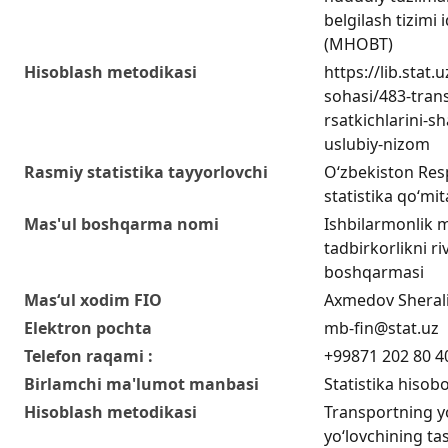
belgilash tizimi 
(MHOBT)
Hisoblash metodikasi
https://lib.stat.
sohasi/483-trans
rsatkichlarini-sh
uslubiy-nizom
Rasmiy statistika tayyorlovchi
O‘zbekiston Resp
statistika qo‘mit
Mas'ul boshqarma nomi
Ishbilarmonlik m
tadbirkorlikni riv
boshqarmasi
Mas‘ul xodim FIO
Axmedov Sherali
Elektron pochta
mb-fin@stat.uz
Telefon raqami :
+99871 202 80 4
Birlamchi ma'lumot manbasi
Statistika hisobo
Hisoblash metodikasi
Transportning yo
yo‘lovchining ta