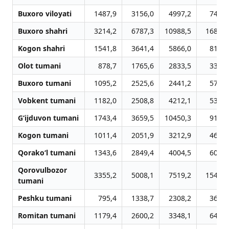
Buxoro viloyati
1487,9
3156,0
4997,2
7444,
Buxoro shahri
3214,2
6787,3
10988,5
16887,
Kogon shahri
1541,8
3641,4
5866,0
8115,
Olot tumani
878,7
1765,6
2833,5
3360,
Buxoro tumani
1095,2
2525,6
2441,2
5716,
Vobkent tumani
1182,0
2508,8
4212,1
5306,
G‘ijduvon tumani
1743,4
3659,5
10450,3
9134,
Kogon tumani
1011,4
2051,9
3212,9
4698,
Qorako‘l tumani
1343,6
2849,4
4004,5
6072,
Qorovulbozor
3355,2
5008,1
7519,2
15442,
tumani
Peshku tumani
795,4
1338,7
2308,2
3619,
Romitan tumani
1179,4
2600,2
3348,1
6401,