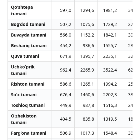
Qo‘shtepa
597,0
1294,6
1981,2
3452,
tumani
Bog‘dod tumani
507,2
1075,6
1729,2
2722,
Buvayda tumani
566,0
1152,2
1842,1
3017,
Beshariq tumani
454,2
936,6
1555,7
2373,
Quva tumani
671,9
1395,7
2235,1
3282,
Uchko‘prik
962,4
2265,9
3522,4
6223,
tumani
Rishton tumani
586,6
1265,1
1994,2
2585,
So‘x tumani
676,4
1460,6
2202,3
3317,
Toshloq tumani
449,9
987,8
1516,3
2433,
O‘zbekiston
404,5
835,8
1319,5
1874,
tumani
Farg‘ona tumani
506,9
1017,3
1548,4
3043,