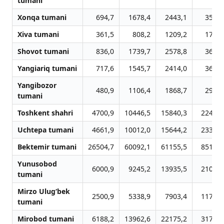
tumani
Xonqa tumani
694,7
1678,4
2443,1
3513,
Xiva tumani
361,5
808,2
1209,2
1790,
Shovot tumani
836,0
1739,7
2578,8
3651,
Yangiariq tumani
717,6
1545,7
2414,0
3603,
Yangibozor
480,9
1106,4
1868,7
2920,
tumani
Toshkent shahri
4700,9
10446,5
15840,3
22485,
Uchtepa tumani
4661,9
10012,0
15644,2
23336,
Bektemir tumani
26504,7
60092,1
61155,5
85182,
Yunusobod
6000,9
9245,2
13935,5
21058,
tumani
Mirzo Ulug‘bek
2500,9
5338,9
7903,4
11786,
tumani
Mirobod tumani
6188,2
13962,6
22175,2
31745,