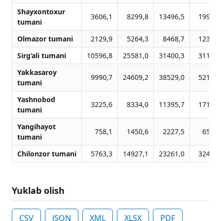
Shayxontoxur
3606,1
8299,8
13496,5
19995,
tumani
Olmazor tumani
2129,9
5264,3
8468,7
12394,
Sirg‘ali tumani
10596,8
25581,0
31400,3
31125,
Yakkasaroy
9990,7
24609,2
38529,0
52159,
tumani
Yashnobod
3225,6
8334,0
11395,7
17176,
tumani
Yangihayot
758,1
1450,6
2227,5
6508,
tumani
Chilonzor tumani
5763,3
14927,1
23261,0
32471,
Yuklab olish
CSV
JSON
XML
XLSX
PDF