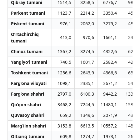
Qibray tumani
1514,5
3258,5
6776,7
9815,
Parkent tumani
1123,7
2214,2
3350,4
4597,
Piskent tumani
976,1
2062,0
3279,2
4884,
O‘rtachirchiq
413,0
970,6
1661,1
2461,
tumani
Chinoz tumani
1367,2
3274,5
4322,6
6295,
Yangiyo‘l tumani
740,5
1601,7
2582,4
4256,
Toshkent tumani
1256,6
2643,9
4366,6
6388,
Farg‘ona viloyati
1098,1
2335,1
3671,2
5404,
Farg‘ona shahri
2797,0
6100,3
9442,2
13321,
Qo‘qon shahri
3468,2
7244,5
11480,1
15346,
Quvasoy shahri
659,2
1349,6
2071,9
4318,
Marg‘ilon shahri
3153,8
6613,5
10557,2
14802,
Oltiariq tumani
609,8
1274,7
1973,1
2610,