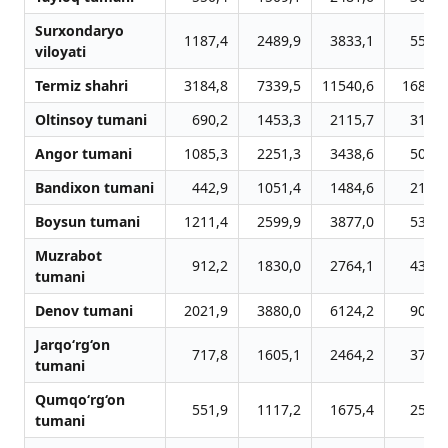
Surxondaryo
1187,4
2489,9
3833,1
5586,
viloyati
Termiz shahri
3184,8
7339,5
11540,6
16885,
Oltinsoy tumani
690,2
1453,3
2115,7
3127,
Angor tumani
1085,3
2251,3
3438,6
5026,
Bandixon tumani
442,9
1051,4
1484,6
2120,
Boysun tumani
1211,4
2599,9
3877,0
5304,
Muzrabot
912,2
1830,0
2764,1
4390,
tumani
Denov tumani
2021,9
3880,0
6124,2
9009,
Jarqo‘rg‘on
717,8
1605,1
2464,2
3727,
tumani
Qumqo‘rg‘on
551,9
1117,2
1675,4
2520,
tumani