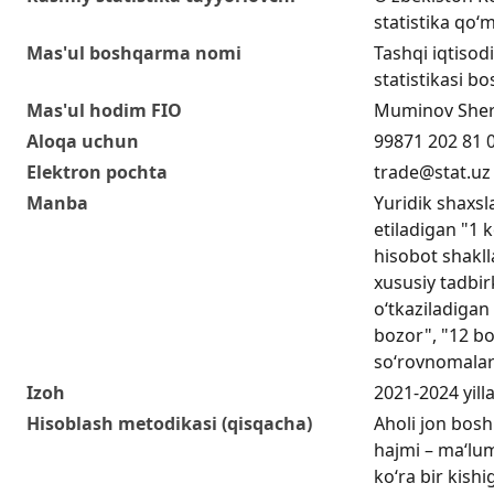
statistika qo‘m
Mas'ul boshqarma nomi
Tashqi iqtisodi
statistikasi b
Mas'ul hodim FIO
Muminov Sherz
Aloqa uchun
99871 202 81 
Elektron pochta
trade@stat.uz
Manba
Yuridik shaxs
etiladigan "1 
hisobot shakll
xususiy tadbir
o‘tkaziladigan 
bozor", "12 bo
so‘rovnomalar
Izoh
2021-2024 yill
Hisoblash metodikasi (qisqacha)
Aholi jon bos
hajmi – ma‘lu
ko‘ra bir kishi