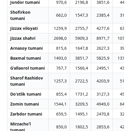
Jondor tumani
970,6
2196,8
3851,6
4496,
Shofirkon
662,0
1547,3
2385,4
3185,
tumani
Jizzax viloyati
1259,9
2755,7
4277,6
6383,
Jizzax shahri
2698,0
5909,3
8971,7
10722,
Arnasoy tumani
815,6
1647,8
2627,3
3969,
Baxmal tumani
1493,0
3851,7
5825,9
13765,
G‘allaorol tumani
767,7
1566,4
2495,1
4329,
Sharof Rashidov
1257,3
2722,5
4203,9
5172,
tumani
Do‘stlik tumani
855,4
1731,2
3127,3
4568,
Zomin tumani
1544,1
3209,5
4949,0
6411,
Zarbdor tumani
659,5
1495,1
2470,8
3270,
Mirzacho‘l
850,0
1802,5
2853,6
4295,
tumani