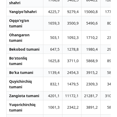
shahri
Yangiyo‘lshahri
4225,7
9279,4
15060,8
17735,
Oqqo‘rg‘on
1659,3
3500,9
5490,6
8026,
tumani
Ohangaron
503,1
1092,3
1710,2
2329,
tumani
Bekobod tumani
647,5
1278,8
1980,4
2953,
Bo‘stonliq
1625,8
3711,0
5868,9
8999,
tumani
Bo‘ka tumani
1139,4
2454,3
3915,2
5884,
Quyichirchiq
832,1
1479,5
2309,3
3440,
tumani
Zangiota tumani
4201,1
11172,1
21281,7
31030,
Yuqorichirchiq
1061,3
2342,2
3891,2
5861,
tumani