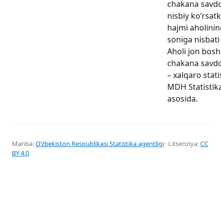
chakana savdo 
nisbiy ko‘rsat
hajmi aholinin
soniga nisbati
Aholi jon bosh
chakana savdo 
– xalqaro stati
MDH Statistika
asosida.
Manba:
Oʻzbekiston Respublikasi Statistika agentligi
· Litsenziya:
CC
BY 4.0