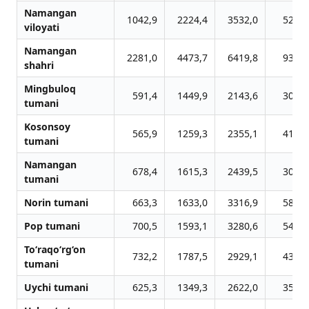
Namangan
1042,9
2224,4
3532,0
5281,
viloyati
Namangan
2281,0
4473,7
6419,8
9322,
shahri
Mingbuloq
591,4
1449,9
2143,6
3064,
tumani
Kosonsoy
565,9
1259,3
2355,1
4118,
tumani
Namangan
678,4
1615,3
2439,5
3057,
tumani
Norin tumani
663,3
1633,0
3316,9
5807,
Pop tumani
700,5
1593,1
3280,6
5400,
To‘raqo‘rg‘on
732,2
1787,5
2929,1
4351,
tumani
Uychi tumani
625,3
1349,3
2622,0
3509,