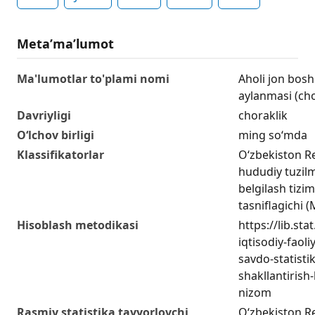
Metaʼmaʼlumot
Ma'lumotlar to'plami nomi
Аholi jon bos
aylanmasi (cho
Davriyligi
choraklik
O‘lchov birligi
ming so‘mda
Klassifikatorlar
O‘zbekiston R
hududiy tuzilm
belgilash tizim
tasniflagichi
Hisoblash metodikasi
https://lib.sta
iqtisodiy-faoli
savdo-statistik
shakllantirish
nizom
Rasmiy statistika tayyorlovchi
O‘zbekiston Re