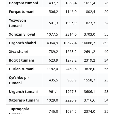
Dang‘ara tumani
497,7
1060,4
1611,4
2665,
Furqat tumani
506,2
1146,0
1802,4
2031,
Yozyovon
501,3
1005,9
1623,3
3470,
tumani
Xorazm viloyati
1077,5
2314,0
3703,0
5522,
Urganch shahri
4964,9
10622,4
16686,7
25373,
Xiva shahri
789,2
1663,2
2691,2
4066,
Bog‘ot tumani
623,9
1278,2
2319,2
3421,
Gurlan tumani
1182,4
2469,6
3828,0
5693,
Qo‘shko‘pir
435,5
963,9
1558,7
2398,
tumani
Urganch tumani
961,1
1967,3
3606,1
5320,
Xazorasp tumani
1029,0
2220,9
3716,6
5448,
Tuproqqal’a
746,0
1684,5
2374,0
3516,