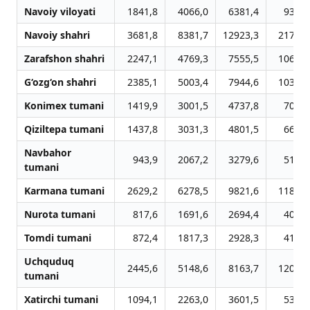
Navoiy viloyati
1841,8
4066,0
6381,4
9396,
Navoiy shahri
3681,8
8381,7
12923,3
21766,
Zarafshon shahri
2247,1
4769,3
7555,5
10658,
G‘ozg‘on shahri
2385,1
5003,4
7944,6
10309,
Konimex tumani
1419,9
3001,5
4737,8
7056,
Qiziltepa tumani
1437,8
3031,3
4801,5
6628,
Navbahor
943,9
2067,2
3279,6
5110,
tumani
Karmana tumani
2629,2
6278,5
9821,6
11838,
Nurota tumani
817,6
1691,6
2694,4
4098,
Tomdi tumani
872,4
1817,3
2928,3
4180,
Uchquduq
2445,6
5148,6
8163,7
12071,
tumani
Xatirchi tumani
1094,1
2263,0
3601,5
5331,