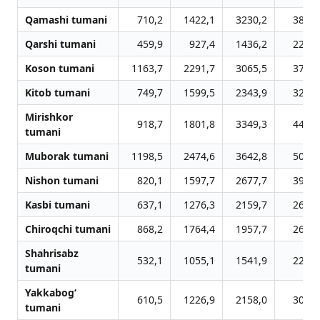
Qamashi tumani
710,2
1422,1
3230,2
3805,
Qarshi tumani
459,9
927,4
1436,2
2237,
Koson tumani
1163,7
2291,7
3065,5
3768,
Kitob tumani
749,7
1599,5
2343,9
3293,
Mirishkor
918,7
1801,8
3349,3
4485,
tumani
Muborak tumani
1198,5
2474,6
3642,8
5045,
Nishon tumani
820,1
1597,7
2677,7
3948,
Kasbi tumani
637,1
1276,3
2159,7
2685,
Chiroqchi tumani
868,2
1764,4
1957,7
2652,
Shahrisabz
532,1
1055,1
1541,9
2286,
tumani
Yakkabog‘
610,5
1226,9
2158,0
3043,
tumani