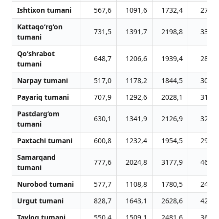
Ishtixon tumani
567,6
1091,6
1732,4
2752,
Kattaqo‘rg‘on
731,5
1391,7
2198,8
3343,
tumani
Qo‘shrabot
648,7
1206,6
1939,4
2851,
tumani
Narpay tumani
517,0
1178,2
1844,5
3051,
Payariq tumani
707,9
1292,6
2028,1
3102,
Pastdarg‘om
630,1
1341,9
2126,9
3286,
tumani
Paxtachi tumani
600,8
1232,4
1954,5
2931,
Samarqand
777,6
2024,8
3177,9
4661,
tumani
Nurobod tumani
577,7
1108,8
1780,5
2425,
Urgut tumani
828,7
1643,1
2628,6
4253,
Tayloq tumani
550,4
1509,1
2481,6
3604,