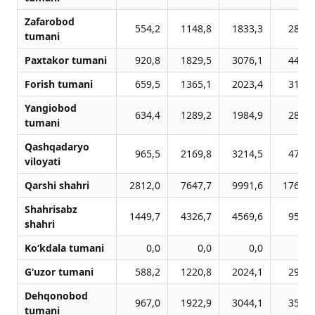
Zafarobod
554,2
1148,8
1833,3
2807,
tumani
Paxtakor tumani
920,8
1829,5
3076,1
4477,
Forish tumani
659,5
1365,1
2023,4
3174,
Yangiobod
634,4
1289,2
1984,9
2884,
tumani
Qashqadaryo
965,5
2169,8
3214,5
4795,
viloyati
Qarshi shahri
2812,0
7647,7
9991,6
17681,
Shahrisabz
1449,7
4326,7
4569,6
9517,
shahri
Ko‘kdala tumani
0,0
0,0
0,0
0,
G‘uzor tumani
588,2
1220,8
2024,1
2969,
Dehqonobod
967,0
1922,9
3044,1
3523,
tumani