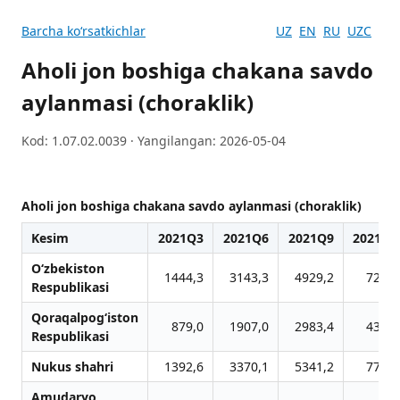
Barcha koʻrsatkichlar
UZ
EN
RU
UZC
Аholi jon boshiga chakana savdo
aylanmasi (choraklik)
Kod: 1.07.02.0039 · Yangilangan: 2026-05-04
Аholi jon boshiga chakana savdo aylanmasi (choraklik)
Kesim
2021Q3
2021Q6
2021Q9
2021Q1
O‘zbekiston
1444,3
3143,3
4929,2
7219,
Respublikasi
Qoraqalpog‘iston
879,0
1907,0
2983,4
4389,
Respublikasi
Nukus shahri
1392,6
3370,1
5341,2
7799,
Amudaryo