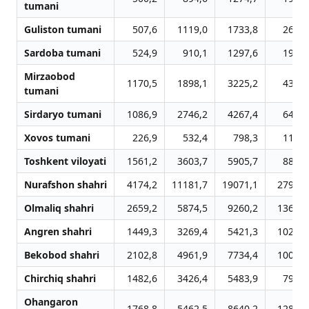
tumani
Guliston tumani
507,6
1119,0
1733,8
2637,
Sardoba tumani
524,9
910,1
1297,6
1934,
Mirzaobod
1170,5
1898,1
3225,2
4353,
tumani
Sirdaryo tumani
1086,9
2746,2
4267,4
6446,
Xovos tumani
226,9
532,4
798,3
1113,
Toshkent viloyati
1561,2
3603,7
5905,7
8803,
Nurafshon shahri
4174,2
11181,7
19071,1
27992,
Olmaliq shahri
2659,2
5874,5
9260,2
13602,
Angren shahri
1449,3
3269,4
5421,3
10231,
Bekobod shahri
2102,8
4961,9
7734,4
10083,
Chirchiq shahri
1482,6
3426,4
5483,9
7999,
Ohangaron
1768,8
5462,5
8640,2
12893,