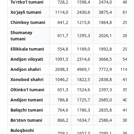
To‘rtko‘l tumani
728,2
1598,4
2474,0
4865,
Xo‘jayli tumani
1114,0
2430,6
3875,4
6198,
Chimboy tumani
641,2
1215,6
1864,8
2977,
Shumanay
611,7
1295,3
2026,1
2832,
tumani
Ellikkala tumani
554,8
1189,0
1892,8
2978,
Andijon viloyati
1091,5
2314,6
3666,5
5403,
Andijon shahri
2698,3
4969,1
7772,9
11463,
Xonobod shahri
1046,2
1822,5
2838,8
4159,
Oltinko‘l tumani
651,3
1524,6
2397,3
3533,
Andijon tumani
786,8
1725,7
2685,0
4037,
Baliqchi tumani
764,6
1786,3
2835,8
4156,
Bo‘ston tumani
866,2
1634,7
2586,4
3856,
Buloqboshi
759,1
1657,3
2595,1
3897,