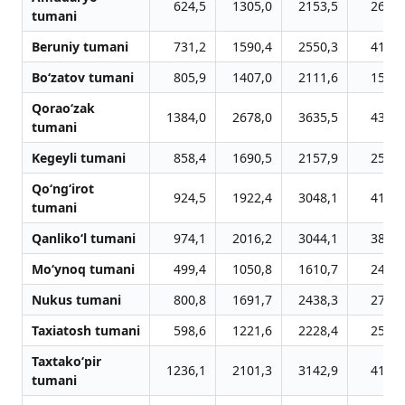
624,5
1305,0
2153,5
2659,
tumani
Beruniy tumani
731,2
1590,4
2550,3
4124,
Bo‘zatov tumani
805,9
1407,0
2111,6
1545,
Qorao‘zak
1384,0
2678,0
3635,5
4331,
tumani
Kegeyli tumani
858,4
1690,5
2157,9
2508,
Qo‘ng‘irot
924,5
1922,4
3048,1
4135,
tumani
Qanliko‘l tumani
974,1
2016,2
3044,1
3828,
Mo‘ynoq tumani
499,4
1050,8
1610,7
2498,
Nukus tumani
800,8
1691,7
2438,3
2771,
Taxiatosh tumani
598,6
1221,6
2228,4
2529,
Taxtako‘pir
1236,1
2101,3
3142,9
4144,
tumani