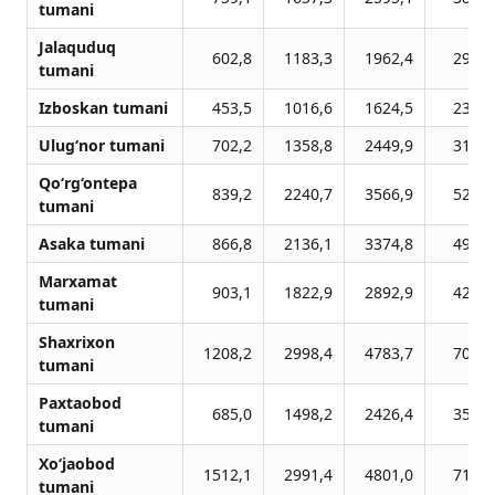
tumani
Jalaquduq
602,8
1183,3
1962,4
2945,
tumani
Izboskan tumani
453,5
1016,6
1624,5
2379,
Ulug‘nor tumani
702,2
1358,8
2449,9
3166,
Qo‘rg‘ontepa
839,2
2240,7
3566,9
5242,
tumani
Asaka tumani
866,8
2136,1
3374,8
4921,
Marxamat
903,1
1822,9
2892,9
4236,
tumani
Shaxrixon
1208,2
2998,4
4783,7
7052,
tumani
Paxtaobod
685,0
1498,2
2426,4
3572,
tumani
Xo‘jaobod
1512,1
2991,4
4801,0
7174,
tumani