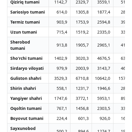
Qiziriq tumani
1142,7
2329,7
3559,1
5119,
Sariosiyo tumani
614,0
1305,8
1877,4
2833,
Termiz tumani
903,9
1753,9
2594,8
3936,
Uzun tumani
715,4
1519,2
2335,0
3368,
Sherobod
913,8
1905,7
2965,1
4133,
tumani
Sho‘rchi tumani
1402,9
3020,3
4676,5
6361,
Sirdaryo viloyati
979,9
2003,9
3143,7
4690,
Guliston shahri
3529,3
6710,8
10642,0
15793,
Shirin shahri
558,1
1231,7
1946,6
2877,
Yangiyer shahri
1747,6
3772,1
5953,1
8930,
Oqoltin tumani
767,1
1456,8
2303,5
3338,
Boyovut tumani
224,4
601,3
926,0
1644,
Sayxunobod
500,2
894,6
1274,7
1952,