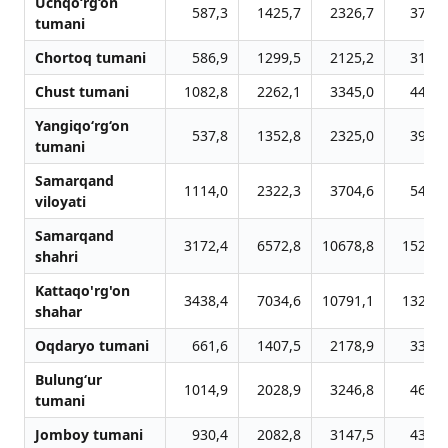
Uchqo‘rg‘on
587,3
1425,7
2326,7
3797,
tumani
Chortoq tumani
586,9
1299,5
2125,2
3198,
Chust tumani
1082,8
2262,1
3345,0
4474,
Yangiqo‘rg‘on
537,8
1352,8
2325,0
3936,
tumani
Samarqand
1114,0
2322,3
3704,6
5418,
viloyati
Samarqand
3172,4
6572,8
10678,8
15265,
shahri
Kattaqo'rg'on
3438,4
7034,6
10791,1
13207,
shahar
Oqdaryo tumani
661,6
1407,5
2178,9
3343,
Bulung‘ur
1014,9
2028,9
3246,8
4680,
tumani
Jomboy tumani
930,4
2082,8
3147,5
4364,