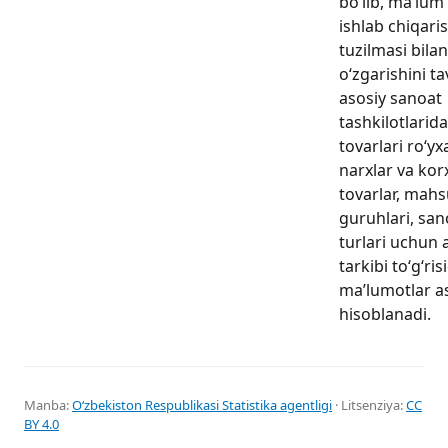
bo‘lib, ma’lu
ishlab chiqari
tuzilmasi bila
o‘zgarishini ta
asosiy sanoat
tashkilotlarida
tovarlari ro‘y
narxlar va kor
tovarlar, mahs
guruhlari, sano
turlari uchun a
tarkibi to‘g‘ris
ma’lumotlar a
hisoblanadi.
Manba:
Oʻzbekiston Respublikasi Statistika agentligi
· Litsenziya:
CC
BY 4.0