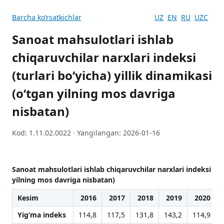
Barcha koʻrsatkichlar
UZ
EN
RU
UZC
Sanoat mahsulotlari ishlab
chiqaruvchilar narxlari indeksi
(turlari bo‘yicha) yillik dinamikasi
(o‘tgan yilning mos davriga
nisbatan)
Kod: 1.11.02.0022 · Yangilangan: 2026-01-16
Sanoat mahsulotlari ishlab chiqaruvchilar narxlari indeksi (tur
yilning mos davriga nisbatan)
Kesim
2016
2017
2018
2019
2020
Yig‘ma indeks
114,8
117,5
131,8
143,2
114,9