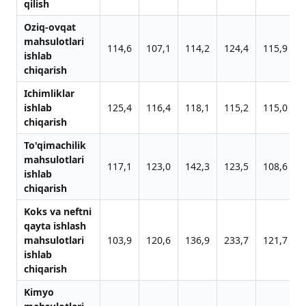
qilish
Oziq-ovqat
mahsulotlari
114,6
107,1
114,2
124,4
115,9
ishlab
chiqarish
Ichimliklar
ishlab
125,4
116,4
118,1
115,2
115,0
chiqarish
To'qimachilik
mahsulotlari
117,1
123,0
142,3
123,5
108,6
ishlab
chiqarish
Koks va neftni
qayta ishlash
mahsulotlari
103,9
120,6
136,9
233,7
121,7
ishlab
chiqarish
Kimyo