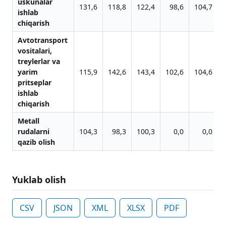
uskunalar
131,6
118,8
122,4
98,6
104,7
ishlab
chiqarish
Avtotransport
vositalari,
treylerlar va
yarim
115,9
142,6
143,4
102,6
104,6
pritseplar
ishlab
chiqarish
Metall
rudalarni
104,3
98,3
100,3
0,0
0,0
qazib olish
Yuklab olish
CSV
JSON
XML
XLSX
PDF