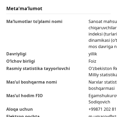
Metaʼmaʼlumot
Ma’lumotlar to’plami nomi
Sanoat mahsulo
chiqaruvchilar
indeksi (turlari
dinamikasi (o‘
mos davriga n
Davriyligi
yillik
O‘lchov birligi
Foiz
Rasmiy statistika tayyorlovchi
O‘zbekiston R
Milliy statisti
Mas’ul boshqarma nomi
Narxlar statist
boshqarmasi
Mas’ul hodim FIO
Egamshukurov
Sodiqovich
Aloqa uchun
+99871 202 81
Elektron pochta
m.umarov@sta