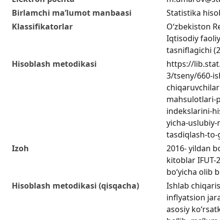
Birlamchi ma’lumot manbaasi
Statistika hiso
Klassifikatorlar
O‘zbekiston R
Iqtisodiy faoliy
tasniflagichi (2
Hisoblash metodikasi
https://lib.sta
3/tseny/660-is
chiqaruvchila
mahsulotlari-p
indekslarini-h
yicha-uslubiy-
tasdiqlash-to-
Izoh
2016- yildan b
kitoblar IFUT-2
bo‘yicha olib 
Hisoblash metodikasi (qisqacha)
Ishlab chiqari
inflyatsion ja
asosiy ko‘rsatk