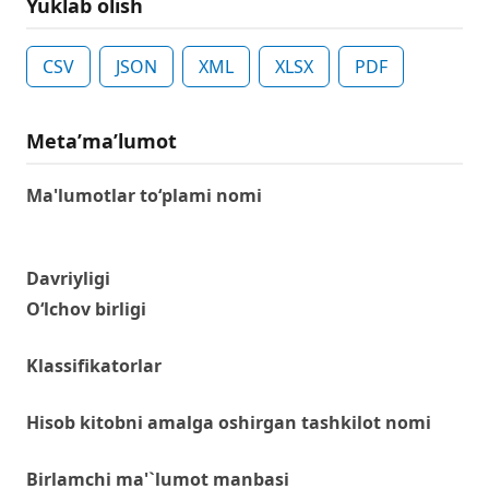
Yuklab olish
CSV
JSON
XML
XLSX
PDF
Metaʼmaʼlumot
Ma'lumotlar to‘plami nomi
Davriyligi
O‘lchov birligi
Klassifikatorlar
Hisob kitobni amalga oshirgan tashkilot nomi
Birlamchi ma'`lumot manbasi