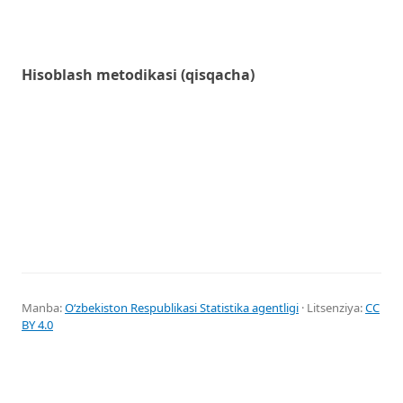
Hisoblash metodikasi (qisqacha)
Manba:
Oʻzbekiston Respublikasi Statistika agentligi
· Litsenziya:
CC
BY 4.0