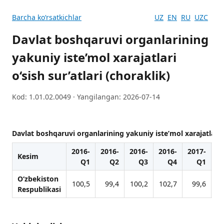
Barcha koʻrsatkichlar
UZ
EN
RU
UZC
Davlat boshqaruvi organlarining
yakuniy iste’mol xarajatlari
o‘sish sur’atlari (choraklik)
Kod: 1.01.02.0049 · Yangilangan: 2026-07-14
Davlat boshqaruvi organlarining yakuniy iste’mol xarajatlari o‘
2016-
2016-
2016-
2016-
2017-
20
Kesim
Q1
Q2
Q3
Q4
Q1
O‘zbekiston
100,5
99,4
100,2
102,7
99,6
Respublikasi