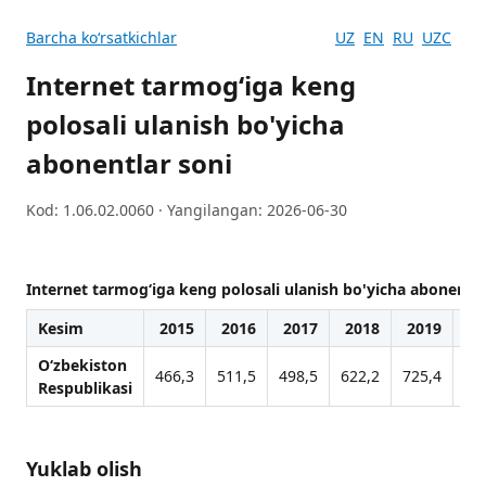
Barcha koʻrsatkichlar
UZ
EN
RU
UZC
Internet tarmog‘iga keng
polosali ulanish bo'yicha
abonentlar soni
Kod: 1.06.02.0060 · Yangilangan: 2026-06-30
Internet tarmog‘iga keng polosali ulanish bo'yicha abonentla
Kesim
2015
2016
2017
2018
2019
2
O‘zbekiston
466,3
511,5
498,5
622,2
725,4
10
Respublikasi
Yuklab olish