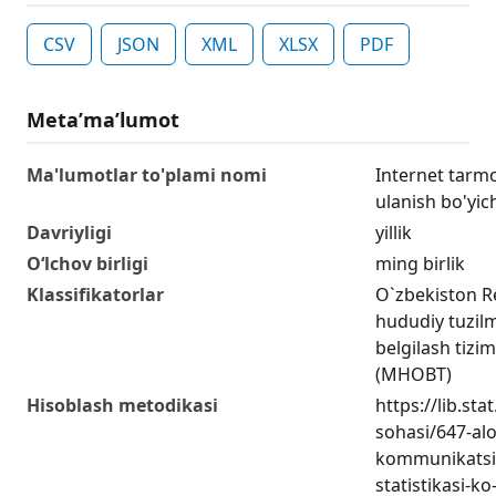
CSV
JSON
XML
XLSX
PDF
Metaʼmaʼlumot
Ma'lumotlar to'plami nomi
Internet tarmo
ulanish bo'yic
Davriyligi
yillik
O‘lchov birligi
ming birlik
Klassifikatorlar
O`zbekiston R
hududiy tuzilma
belgilash tizim
(MHOBT)
Hisoblash metodikasi
https://lib.sta
sohasi/647-al
kommunikatsiy
statistikasi-ko