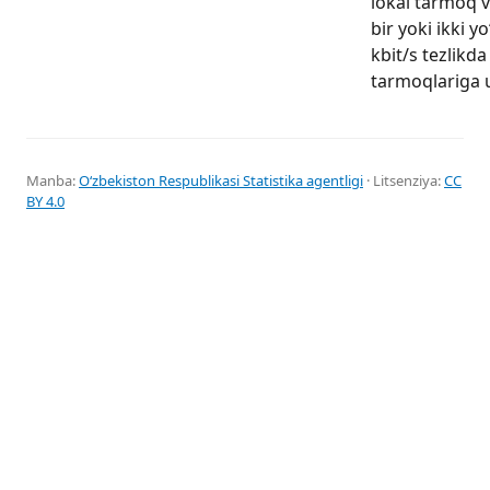
lokal tarmoq 
bir yoki ikki 
kbit/s tezlikd
tarmoqlariga u
Manba:
Oʻzbekiston Respublikasi Statistika agentligi
· Litsenziya:
CC
BY 4.0