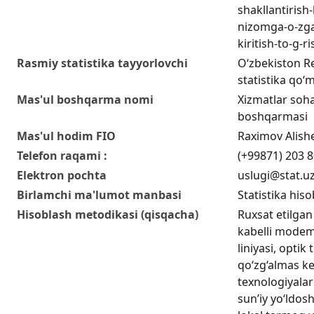
shakllantirish
nizomga-o-zga
kiritish-to-g-ri
Rasmiy statistika tayyorlovchi
O‘zbekiston Re
statistika qo‘m
Mas'ul boshqarma nomi
Xizmatlar sohas
boshqarmasi
Mas'ul hodim FIO
Raximov Alish
Telefon raqami :
(+99871) 203 8
Elektron pochta
uslugi@stat.u
Birlamchi ma'lumot manbasi
Statistika hiso
Hisoblash metodikasi (qisqacha)
Ruxsat etilgan
kabelli modem
liniyasi, optik
qo‘zg‘almas ke
texnologiyalar
sun’iy yo‘ldos