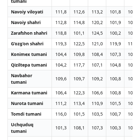
tumani
Navoiy viloyati
111,8
112,6
113,2
101,8
100,7
Navoiy shahri
112,8
114,8
120,2
101,9
100,7
Zarafshon shahri
118,8
101,1
124,5
100,2
101,8
G‘ozg‘on shahri
119,3
122,5
121,0
119,9
114,6
Konimex tumani
104,4
109,8
108,4
107,3
102,6
Qiziltepa tumani
104,2
117,7
107,1
104,8
103,2
Navbahor
109,6
109,7
109,2
100,8
102,6
tumani
Karmana tumani
106,4
122,3
106,6
100,8
101,9
Nurota tumani
111,2
113,4
110,9
101,5
102,1
Tomdi tumani
116,0
101,5
103,5
100,7
102,9
Uchquduq
101,3
108,1
107,3
100,3
100,1
tumani