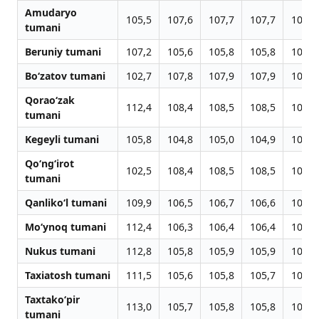
Amudaryo
105,5
107,6
107,7
107,7
104,5
tumani
Beruniy tumani
107,2
105,6
105,8
105,8
103,9
Bo‘zatov tumani
102,7
107,8
107,9
107,9
104,9
Qorao‘zak
112,4
108,4
108,5
108,5
103,4
tumani
Kegeyli tumani
105,8
104,8
105,0
104,9
104,8
Qo‘ng‘irot
102,5
108,4
108,5
108,5
102,9
tumani
Qanliko‘l tumani
109,9
106,5
106,7
106,6
103,6
Mo‘ynoq tumani
112,4
106,3
106,4
106,4
103,3
Nukus tumani
112,8
105,8
105,9
105,9
102,6
Taxiatosh tumani
111,5
105,6
105,8
105,7
102,2
Taxtako‘pir
113,0
105,7
105,8
105,8
104,0
tumani