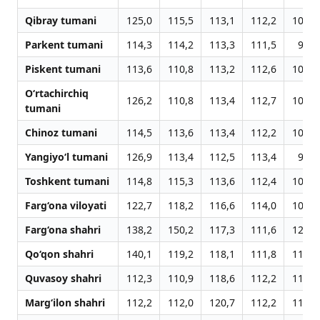
Qibray tumani
125,0
115,5
113,1
112,2
109,5
Parkent tumani
114,3
114,2
113,3
111,5
98,3
Piskent tumani
113,6
110,8
113,2
112,6
109,2
O‘rtachirchiq
126,2
110,8
113,4
112,7
109,0
tumani
Chinoz tumani
114,5
113,6
113,4
112,2
109,2
Yangiyo‘l tumani
126,9
113,4
112,5
113,4
99,3
Toshkent tumani
114,8
115,3
113,6
112,4
109,1
Farg‘ona viloyati
122,7
118,2
116,6
114,0
108,3
Farg‘ona shahri
138,2
150,2
117,3
111,6
120,0
Qo‘qon shahri
140,1
119,2
118,1
111,8
114,5
Quvasoy shahri
112,3
110,9
118,6
112,2
110,0
Marg‘ilon shahri
112,2
112,0
120,7
112,2
111,0