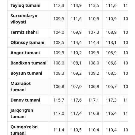
Tayloq tumani
112,3
114,9
113,5
111,6
110,4
Surxondaryo
109,5
111,6
110,9
110,9
108,1
viloyati
Termiz shahri
104,0
109,9
107,3
108,9
105,3
Oltinsoy tumani
108,5
114,4
114,4
113,1
108,9
Angor tumani
109,5
110,2
109,9
108,9
104,9
Bandixon tumani
108,0
108,1
108,0
106,8
105,8
Boysun tumani
108,3
109,2
109,2
108,5
102,9
Muzrabot
106,8
107,0
106,9
105,7
101,9
tumani
Denov tumani
115,7
117,6
117,1
117,3
116,9
Jarqo‘rg‘on
117,0
117,4
116,8
116,4
113,3
tumani
Qumqo‘rg‘on
111,4
110,5
110,4
110,4
109,3
tumani