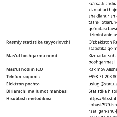
ko‘rsatkichdir
xizmatlari hajm
shakllantirish 
tashkilotlari, 
qo'mitasi tavsi
tizimini aniql
Rasmiy statistika tayyorlovchi
O‘zbekiston Re
statistika qo‘m
Mas'ul boshqarma nomi
Xizmatlar sohas
boshqarmasi
Mas'ul hodim FIO
Raximov Alish
Telefon raqami :
+998 71 203 80
Elektron pochta
uslugi@stat.u
Birlamchi ma'lumot manbasi
Statistika hiso
Hisoblash metodikasi
https://lib.sta
sohasi/579-ish
rsatilgan-shu