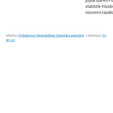
joylarida-ko-r
statistik-hisob
nizomni-tasdiq
Manba:
Oʻzbekiston Respublikasi Statistika agentligi
· Litsenziya:
CC
BY 4.0