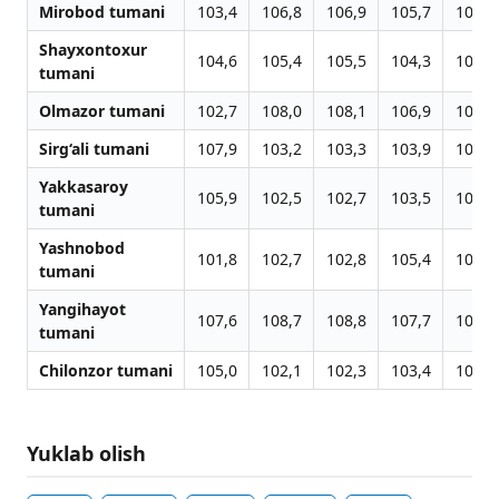
Mirobod tumani
103,4
106,8
106,9
105,7
107,2
Shayxontoxur
104,6
105,4
105,5
104,3
105,8
tumani
Olmazor tumani
102,7
108,0
108,1
106,9
108,4
Sirg‘ali tumani
107,9
103,2
103,3
103,9
105,4
Yakkasaroy
105,9
102,5
102,7
103,5
104,9
tumani
Yashnobod
101,8
102,7
102,8
105,4
106,9
tumani
Yangihayot
107,6
108,7
108,8
107,7
109,2
tumani
Chilonzor tumani
105,0
102,1
102,3
103,4
104,8
Yuklab olish