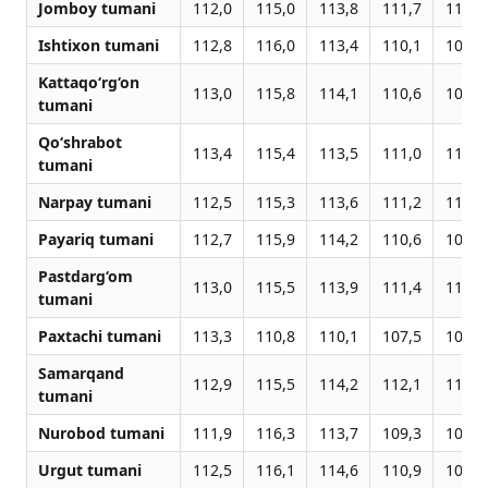
Jomboy tumani
112,0
115,0
113,8
111,7
110,6
Ishtixon tumani
112,8
116,0
113,4
110,1
109,3
Kattaqo‘rg‘on
113,0
115,8
114,1
110,6
108,9
tumani
Qo‘shrabot
113,4
115,4
113,5
111,0
110,1
tumani
Narpay tumani
112,5
115,3
113,6
111,2
110,3
Payariq tumani
112,7
115,9
114,2
110,6
109,6
Pastdarg‘om
113,0
115,5
113,9
111,4
111,6
tumani
Paxtachi tumani
113,3
110,8
110,1
107,5
108,7
Samarqand
112,9
115,5
114,2
112,1
111,1
tumani
Nurobod tumani
111,9
116,3
113,7
109,3
108,3
Urgut tumani
112,5
116,1
114,6
110,9
109,7