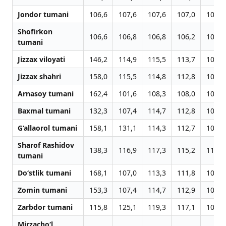
Jondor tumani
106,6
107,6
107,6
107,0
103,1
Shofirkon
106,6
106,8
106,8
106,2
102,4
tumani
Jizzax viloyati
146,2
114,9
115,5
113,7
109,1
Jizzax shahri
158,0
115,5
114,8
112,8
109,1
Arnasoy tumani
162,4
101,6
108,3
108,0
104,1
Baxmal tumani
132,3
107,4
114,7
112,8
109,1
G‘allaorol tumani
158,1
131,1
114,3
112,7
109,2
Sharof Rashidov
138,3
116,9
117,3
115,2
110,3
tumani
Do‘stlik tumani
168,1
107,0
113,3
111,8
108,3
Zomin tumani
153,3
107,4
114,7
112,9
108,9
Zarbdor tumani
115,8
125,1
119,3
117,1
109,0
Mirzacho‘l