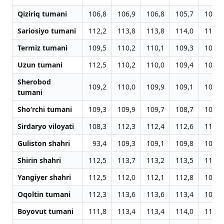
Qiziriq tumani
106,8
106,9
106,8
105,7
101,8
Sariosiyo tumani
112,2
113,8
113,8
114,0
114,7
Termiz tumani
109,5
110,2
110,1
109,3
106,0
Uzun tumani
112,5
110,2
110,0
109,4
106,3
Sherobod
109,2
110,0
109,9
109,1
105,9
tumani
Sho‘rchi tumani
109,3
109,9
109,7
108,7
104,9
Sirdaryo viloyati
108,3
112,3
112,4
112,6
112,3
Guliston shahri
93,4
109,3
109,1
109,8
104,5
Shirin shahri
112,5
113,7
113,2
113,5
110,2
Yangiyer shahri
112,5
112,0
112,1
112,8
109,6
Oqoltin tumani
112,3
113,6
113,6
113,4
108,6
Boyovut tumani
111,8
113,4
113,4
114,0
110,5