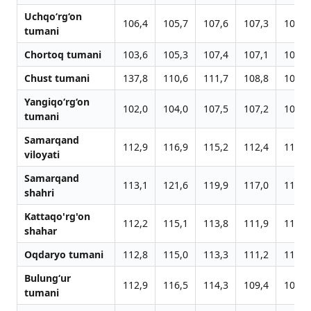
Uchqo‘rg‘on
106,4
105,7
107,6
107,3
103,9
tumani
Chortoq tumani
103,6
105,3
107,4
107,1
103,3
Chust tumani
137,8
110,6
111,7
108,8
104,0
Yangiqo‘rg‘on
102,0
104,0
107,5
107,2
103,4
tumani
Samarqand
112,9
116,9
115,2
112,4
111,4
viloyati
Samarqand
113,1
121,6
119,9
117,0
114,9
shahri
Kattaqo'rg'on
112,2
115,1
113,8
111,9
110,5
shahar
Oqdaryo tumani
112,8
115,0
113,3
111,2
110,7
Bulung‘ur
112,9
116,5
114,3
109,4
108,4
tumani