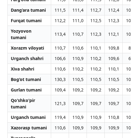
Dang‘ara tumani
111,5
111,4
112,7
112,4
108,5
Furqat tumani
112,2
111,0
112,5
112,3
104,1
Yozyovon
113,4
110,7
112,3
112,1
102,0
tumani
Xorazm viloyati
110,7
110,6
110,1
109,8
88,4
Urganch shahri
106,6
110,9
110,2
109,6
69,2
Xiva shahri
110,6
110,2
110,2
110,1
105,6
Bog‘ot tumani
130,3
110,5
110,5
110,5
105,8
Gurlan tumani
109,4
109,2
109,2
109,2
105,7
Qo‘shko‘pir
121,3
109,7
109,7
109,7
105,6
tumani
Urganch tumani
119,4
110,9
110,9
110,8
106,8
Xazorasp tumani
110,6
109,9
109,9
109,9
106,4