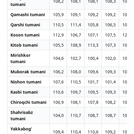
108,2
108,1
108,1
108,3
104,2
tumani
Qamashi tumani
105,9
109,1
109,2
109,2
101,0
Qarshi tumani
110,5
111,4
105,8
106,5
101,3
Koson tumani
112,9
106,7
107,1
107,5
121,8
Kitob tumani
105,5
108,9
113,3
107,3
104,7
Mirishkor
104,6
102,7
100,4
102,0
104,8
tumani
Muborak tumani
106,2
108,0
109,6
109,3
105,4
Nishon tumani
107,6
110,5
101,7
101,4
104,6
Kasbi tumani
110,6
109,7
109,5
109,3
105,4
Chiroqchi tumani
106,9
108,1
107,8
108,2
104,6
Shahrisabz
104,0
110,7
108,7
108,7
104,5
tumani
Yakkabog‘
109,4
110,4
110,6
109,2
105,7