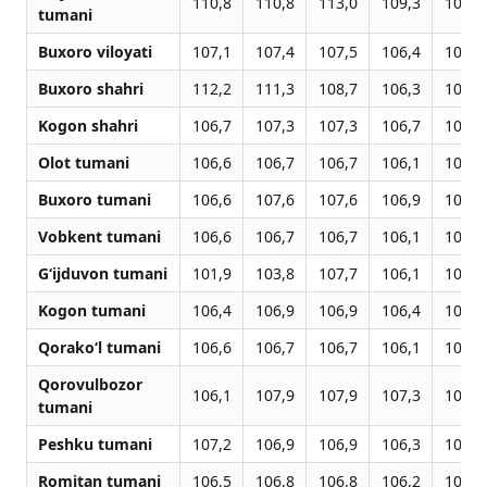
110,8
110,8
113,0
109,3
109,3
tumani
Buxoro viloyati
107,1
107,4
107,5
106,4
102,4
Buxoro shahri
112,2
111,3
108,7
106,3
101,5
Kogon shahri
106,7
107,3
107,3
106,7
102,4
Olot tumani
106,6
106,7
106,7
106,1
102,4
Buxoro tumani
106,6
107,6
107,6
106,9
103,3
Vobkent tumani
106,6
106,7
106,7
106,1
102,2
G‘ijduvon tumani
101,9
103,8
107,7
106,1
102,5
Kogon tumani
106,4
106,9
106,9
106,4
103,0
Qorako‘l tumani
106,6
106,7
106,7
106,1
102,4
Qorovulbozor
106,1
107,9
107,9
107,3
103,3
tumani
Peshku tumani
107,2
106,9
106,9
106,3
102,4
Romitan tumani
106,5
106,8
106,8
106,2
102,6