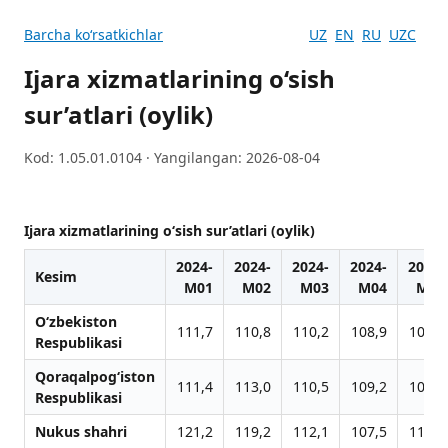
Barcha koʻrsatkichlar
UZ
EN
RU
UZC
Ijara xizmatlarining o‘sish
sur’atlari (oylik)
Kod: 1.05.01.0104 · Yangilangan: 2026-08-04
Ijara xizmatlarining o‘sish sur’atlari (oylik)
2024-
2024-
2024-
2024-
2024-
Kesim
M01
M02
M03
M04
M05
O‘zbekiston
111,7
110,8
110,2
108,9
105,7
Respublikasi
Qoraqalpog‘iston
111,4
113,0
110,5
109,2
105,9
Respublikasi
Nukus shahri
121,2
119,2
112,1
107,5
115,3