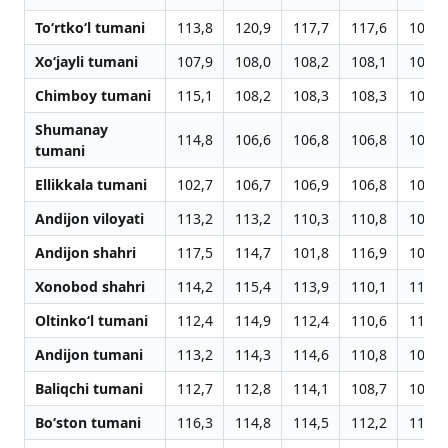
To‘rtko‘l tumani
113,8
120,9
117,7
117,6
101,2
Xo‘jayli tumani
107,9
108,0
108,2
108,1
105,1
Chimboy tumani
115,1
108,2
108,3
108,3
103,4
Shumanay
114,8
106,6
106,8
106,8
102,9
tumani
Ellikkala tumani
102,7
106,7
106,9
106,8
102,4
Andijon viloyati
113,2
113,2
110,3
110,8
108,0
Andijon shahri
117,5
114,7
101,8
116,9
108,6
Xonobod shahri
114,2
115,4
113,9
110,1
111,3
Oltinko‘l tumani
112,4
114,9
112,4
110,6
110,0
Andijon tumani
113,2
114,3
114,6
110,8
108,4
Baliqchi tumani
112,7
112,8
114,1
108,7
104,8
Bo‘ston tumani
116,3
114,8
114,5
112,2
111,1