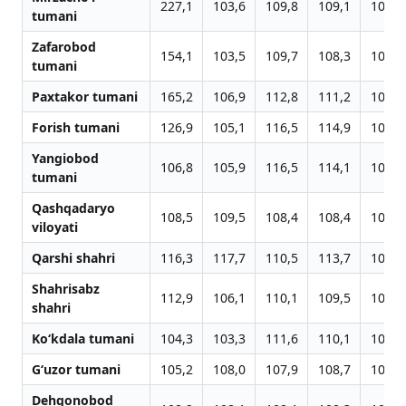
227,1
103,6
109,8
109,1
105,0
tumani
Zafarobod
154,1
103,5
109,7
108,3
105,5
tumani
Paxtakor tumani
165,2
106,9
112,8
111,2
107,9
Forish tumani
126,9
105,1
116,5
114,9
109,4
Yangiobod
106,8
105,9
116,5
114,1
109,7
tumani
Qashqadaryo
108,5
109,5
108,4
108,4
104,0
viloyati
Qarshi shahri
116,3
117,7
110,5
113,7
103,2
Shahrisabz
112,9
106,1
110,1
109,5
105,3
shahri
Ko‘kdala tumani
104,3
103,3
111,6
110,1
106,0
G‘uzor tumani
105,2
108,0
107,9
108,7
103,8
Dehqonobod