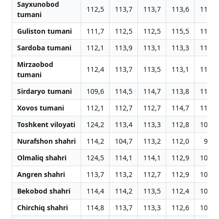
Sayxunobod
112,5
113,7
113,7
113,6
110,6
tumani
Guliston tumani
111,7
112,5
112,5
115,5
115,7
Sardoba tumani
112,1
113,9
113,1
113,3
110,8
Mirzaobod
112,4
113,7
113,5
113,1
112,4
tumani
Sirdaryo tumani
109,6
114,5
114,7
113,8
116,7
Xovos tumani
112,1
112,7
112,7
114,7
110,7
Toshkent viloyati
124,2
113,4
113,3
112,8
100,1
Nurafshon shahri
114,2
104,7
113,2
112,0
98,9
Olmaliq shahri
124,5
114,1
114,1
112,9
109,9
Angren shahri
113,7
113,2
112,7
112,9
109,8
Bekobod shahri
114,4
114,2
113,5
112,4
109,2
Chirchiq shahri
114,8
113,7
113,3
112,6
109,6