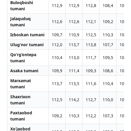
Buloqboshi
112,9
112,9
112,8
108,4
108,3
tumani
Jalaquduq
112,6
112,6
112,1
109,2
109,8
tumani
Izboskan tumani
109,7
110,9
112,5
110,3
106,5
Ulug‘nor tumani
112,0
113,7
113,8
107,7
105,9
Qo‘rg‘ontepa
110,4
113,0
111,7
109,5
106,3
tumani
Asaka tumani
109,9
111,4
109,3
108,6
108,1
Marxamat
113,7
113,5
111,6
110,4
107,4
tumani
Shaxrixon
112,5
114,2
112,7
110,0
105,4
tumani
Paxtaobod
109,2
110,3
112,2
107,3
108,2
tumani
Xo‘jaobod