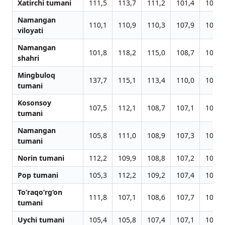
Xatirchi tumani
111,5
113,7
111,2
101,4
100,7
Namangan
110,1
110,9
110,3
107,9
103,6
viloyati
Namangan
101,8
118,2
115,0
108,7
104,9
shahri
Mingbuloq
137,7
115,1
113,4
110,0
103,2
tumani
Kosonsoy
107,5
112,1
108,7
107,1
103,2
tumani
Namangan
105,8
111,0
108,9
107,3
103,4
tumani
Norin tumani
112,2
109,9
108,8
107,2
103,2
Pop tumani
105,3
112,2
109,2
107,4
102,7
To‘raqo‘rg‘on
111,8
107,1
108,6
107,7
103,1
tumani
Uychi tumani
105,4
105,8
107,4
107,1
103,2