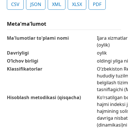
CSV
JSON
XML
XLSX
PDF
Metaʼmaʼlumot
Ma'lumotlar to'plami nomi
Ijara xizmatlar
(oylik)
Davriyligi
oylik
O‘lchov birligi
oldingi yilga n
Klassifikatorlar
O‘zbekiston R
hududiy tuzilm
belgilash tizim
tasniflagichi
Hisoblash metodikasi (qisqacha)
Ko‘rsatilgan b
hajmi indeksi 
hajmining soli
davriga nisbat
(dinamikasi)ni 