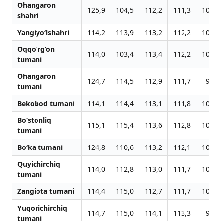
Ohangaron
125,9
104,5
112,2
111,3
108,3
shahri
Yangiyo‘lshahri
114,2
113,9
113,2
112,2
109,1
Oqqo‘rg‘on
114,0
103,4
113,4
112,2
109,2
tumani
Ohangaron
124,7
114,5
112,9
111,7
97,7
tumani
Bekobod tumani
114,1
114,4
113,1
111,8
108,7
Bo‘stonliq
115,1
115,4
113,6
112,8
109,8
tumani
Bo‘ka tumani
124,8
110,6
113,2
112,1
109,0
Quyichirchiq
114,0
112,8
113,0
111,7
108,4
tumani
Zangiota tumani
114,4
115,0
112,7
111,7
108,7
Yuqorichirchiq
114,7
115,0
114,1
113,3
96,0
tumani