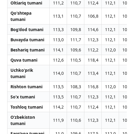
Oltiariq tumani
111,2
110,7
112,4
112,1
108,0
Qo‘shtepa
113,1
110,7
106,8
112,1
107,0
tumani
Bog‘dod tumani
113,3
109,8
114,6
112,1
109,0
Buvayda tumani
113,0
111,7
112,3
112,1
107,1
Beshariq tumani
114,1
109,6
112,2
112,0
105,1
Quva tumani
112,6
110,5
118,4
112,1
103,0
Uchko‘prik
114,0
110,7
113,4
112,1
106,0
tumani
Rishton tumani
113,5
108,3
116,8
112,0
101,0
So‘x tumani
113,5
110,7
112,3
112,1
106,0
Toshloq tumani
114,2
110,7
112,4
112,1
107,5
O‘zbekiston
111,9
110,6
112,3
112,1
109,0
tumani
Farg‘ona tumani
11,0
109,6
117,5
112,0
109,2