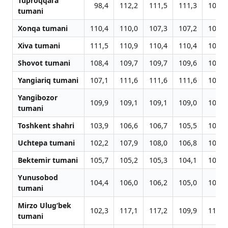
Tuproqqal’a
98,4
112,2
111,5
111,3
105,3
tumani
Xonqa tumani
110,4
110,0
107,3
107,2
103,7
Xiva tumani
111,5
110,9
110,4
110,4
106,4
Shovot tumani
108,4
109,7
109,7
109,6
105,5
Yangiariq tumani
107,1
111,6
111,6
111,6
106,0
Yangibozor
109,9
109,1
109,1
109,0
105,5
tumani
Toshkent shahri
103,9
106,6
106,7
105,5
107,0
Uchtepa tumani
102,2
107,9
108,0
106,8
108,3
Bektemir tumani
105,7
105,2
105,3
104,1
105,6
Yunusobod
104,4
106,0
106,2
105,0
106,5
tumani
Mirzo Ulug‘bek
102,3
117,1
117,2
109,9
111,5
tumani