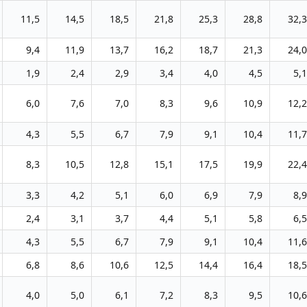
11,5
14,5
18,5
21,8
25,3
28,8
32,3
9,4
11,9
13,7
16,2
18,7
21,3
24,0
1,9
2,4
2,9
3,4
4,0
4,5
5,1
6,0
7,6
7,0
8,3
9,6
10,9
12,2
4,3
5,5
6,7
7,9
9,1
10,4
11,7
8,3
10,5
12,8
15,1
17,5
19,9
22,4
3,3
4,2
5,1
6,0
6,9
7,9
8,9
2,4
3,1
3,7
4,4
5,1
5,8
6,5
4,3
5,5
6,7
7,9
9,1
10,4
11,6
6,8
8,6
10,6
12,5
14,4
16,4
18,5
4,0
5,0
6,1
7,2
8,3
9,5
10,6