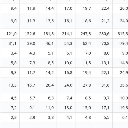
9,4
11,9
14,4
17,0
19,7
22,4
26,0
9,0
11,3
13,6
16,1
18,6
21,2
24,0
121,0
152,6
181,8
214,1
247,3
280,6
315,3
31,1
39,0
46,1
54,3
62,4
70,8
79,4
3,4
4,3
5,1
6,1
7,0
8,0
9,0
5,8
7,3
8,5
10,0
11,5
13,1
14,8
9,3
11,7
14,2
16,8
19,4
22,1
24,9
13,3
16,7
20,4
24,0
27,8
31,6
35,6
4,5
5,7
6,3
7,4
8,5
9,7
10,9
7,2
9,1
11,0
13,0
15,0
17,1
19,3
2,3
2,9
3,8
4,1
4,8
5,5
6,1