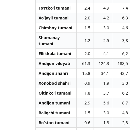
To‘rtko‘l tumani
2,4
4,9
7,4
Xo‘jayli tumani
2,0
4,2
6,3
Chimboy tumani
1,5
3,0
4,6
Shumanay
1,2
2,5
3,8
tumani
Ellikkala tumani
2,0
4,1
6,2
Andijon viloyati
61,3
124,3
188,5
Andijon shahri
15,8
34,1
42,7
Xonobod shahri
0,9
1,9
3,0
Oltinko‘l tumani
1,8
3,7
6,2
Andijon tumani
2,9
5,6
8,7
Baliqchi tumani
1,5
3,0
4,8
Bo‘ston tumani
0,6
1,3
2,8