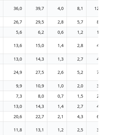
36,0
39,7
4,0
8,1
12,3
16,6
26,7
29,5
2,8
5,7
8,6
11,7
5,6
6,2
0,6
1,2
1,8
2,4
13,6
15,0
1,4
2,8
4,3
5,8
13,0
14,3
1,3
2,7
4,1
5,6
24,9
27,5
2,6
5,2
7,9
10,7
9,9
10,9
1,0
2,0
3,1
4,2
7,3
8,0
0,7
1,5
2,3
3,1
13,0
14,3
1,4
2,7
4,2
5,7
20,6
22,7
2,1
4,3
6,6
8,9
11,8
13,1
1,2
2,5
3,8
5,1