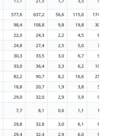
17,1
21,5
1,7
3,5
5,5
7,6
577,6
637,2
56,6
115,0
174,9
236,8
2
98,4
108,8
9,8
19,8
30,2
52,1
22,0
24,3
2,2
4,5
6,8
8,4
24,8
27,4
2,5
5,0
7,7
9,7
30,3
33,5
3,0
6,7
9,4
11,6
33,0
36,4
3,3
6,2
10,2
12,9
82,2
90,7
8,2
16,6
25,2
31,7
18,8
20,7
1,9
3,8
5,9
7,3
29,0
32,0
2,9
5,9
9,0
11,2
7,7
8,1
0,6
1,1
1,7
2,2
29,8
32,8
3,0
6,1
9,3
11,8
29,4
32,4
2,9
6,0
9,1
11,3