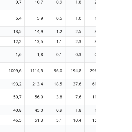
9,7
10,7
0,9
1,8
2,7
3,7
5,4
5,9
0,5
1,0
1,5
2,1
13,5
14,9
1,2
2,5
3,8
5,1
12,2
13,5
1,1
2,3
3,4
4,7
1,6
1,8
0,1
0,3
0,5
1,6
1009,6
1114,5
96,0
194,8
296,0
402,2
5
193,2
213,4
18,5
37,6
61,2
78,3
1
50,7
56,0
3,8
7,6
11,6
15,8
40,8
45,0
0,9
1,8
1,8
1,8
46,5
51,3
5,1
10,4
15,8
21,5