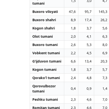
1,5
3,0
4,7
tumani
Buxoro viloyati
47,6
95,7
145,3
Buxoro shahri
8,9
17,4
26,2
Kogon shahri
1,8
3,7
5,6
Olot tumani
2,0
4,1
6,3
Buxoro tumani
2,6
5,3
8,0
Vobkent tumani
2,2
4,5
6,9
G‘ijduvon tumani
6,6
13,4
20,3
Kogon tumani
1,8
3,7
5,7
Qorako‘l tumani
2,4
4,8
7,3
Qorovulbozor
0,4
0,9
1,4
tumani
Peshku tumani
2,3
4,6
7,0
Romitan tumani
2,3
4,6
7,0