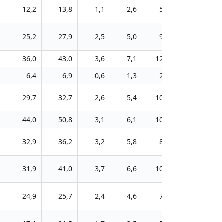
12,2
13,8
1,1
2,6
5,3
8,2
25,2
27,9
2,5
5,0
9,3
12,3
36,0
43,0
3,6
7,1
12,1
17,2
6,4
6,9
0,6
1,3
2,8
4,9
29,7
32,7
2,6
5,4
10,0
13,5
44,0
50,8
3,1
6,1
10,8
14,2
32,9
36,2
3,2
5,8
8,7
12,8
31,9
41,0
3,7
6,6
10,3
14,4
24,9
25,7
2,4
4,6
7,2
10,6