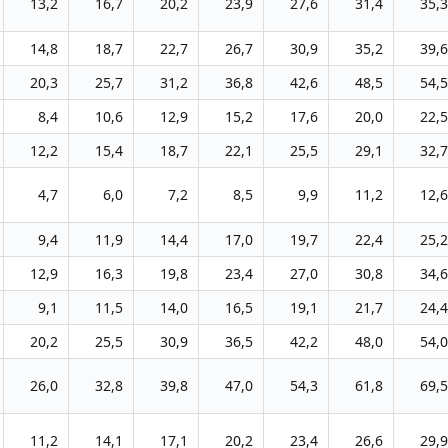
13,2
16,7
20,2
23,9
27,6
31,4
35,3
14,8
18,7
22,7
26,7
30,9
35,2
39,6
20,3
25,7
31,2
36,8
42,6
48,5
54,5
8,4
10,6
12,9
15,2
17,6
20,0
22,5
12,2
15,4
18,7
22,1
25,5
29,1
32,7
4,7
6,0
7,2
8,5
9,9
11,2
12,6
9,4
11,9
14,4
17,0
19,7
22,4
25,2
12,9
16,3
19,8
23,4
27,0
30,8
34,6
9,1
11,5
14,0
16,5
19,1
21,7
24,4
20,2
25,5
30,9
36,5
42,2
48,0
54,0
26,0
32,8
39,8
47,0
54,3
61,8
69,5
11,2
14,1
17,1
20,2
23,4
26,6
29,9