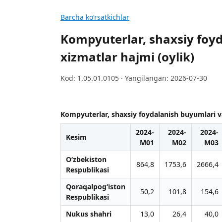
Barcha koʻrsatkichlar
Kompyuterlar, shaxsiy foyd
xizmatlar hajmi (oylik)
Kod: 1.05.01.0105 · Yangilangan: 2026-07-30
Kompyuterlar, shaxsiy foydalanish buyumlari va
2024-
2024-
2024-
Kesim
M01
M02
M03
O‘zbekiston
864,8
1753,6
2666,4
Respublikasi
Qoraqalpog‘iston
50,2
101,8
154,6
Respublikasi
Nukus shahri
13,0
26,4
40,0