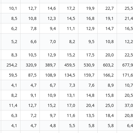
10,1
12,7
14,6
17,2
19,9
22,7
25,5
8,5
10,8
12,3
14,5
16,8
19,1
21,4
6,2
7,8
9,4
11,1
12,9
14,7
16,5
5,2
6,6
7,0
8,2
9,5
10,8
12,2
8,3
10,5
12,9
15,2
17,5
20,0
22,5
254,2
320,9
389,7
459,5
530,9
603,2
677,9
59,5
87,5
108,9
134,5
159,7
166,2
171,6
4,1
4,7
6,7
7,3
7,6
8,9
10,7
8,2
9,1
10,9
13,1
14,8
15,8
20,5
11,4
12,7
15,2
17,0
20,4
25,0
37,0
6,3
7,2
9,7
11,6
13,5
18,4
20,8
4,1
4,7
4,8
5,5
5,8
5,8
6,4