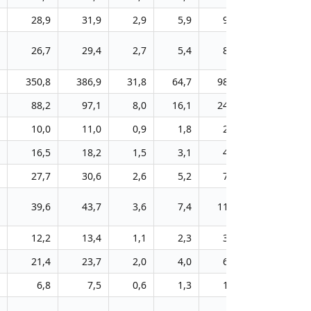
28,9
31,9
2,9
5,9
9,0
11,1
26,7
29,4
2,7
5,4
8,3
10,3
350,8
386,9
31,8
64,7
98,4
134,7
1
88,2
97,1
8,0
16,1
24,5
33,6
10,0
11,0
0,9
1,8
2,8
3,8
16,5
18,2
1,5
3,1
4,7
6,3
27,7
30,6
2,6
5,2
7,9
10,7
39,6
43,7
3,6
7,4
11,3
15,2
12,2
13,4
1,1
2,3
3,5
4,7
21,4
23,7
2,0
4,0
6,1
8,2
6,8
7,5
0,6
1,3
1,9
2,6