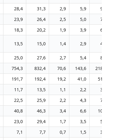
28,4
31,3
2,9
5,9
9,0
12,2
23,9
26,4
2,5
5,0
7,7
10,4
18,3
20,2
1,9
3,9
6,0
8,1
13,5
15,0
1,4
2,9
4,5
6,0
25,0
27,6
2,7
5,4
8,2
11,1
754,3
832,4
70,6
143,6
218,6
296,6
3
191,7
192,4
19,2
41,0
51,7
71,4
1
11,7
13,5
1,1
2,2
3,5
5,0
22,5
25,9
2,2
4,3
7,2
9,8
40,8
46,3
3,4
6,6
10,0
14,3
23,0
29,4
1,7
3,5
5,5
7,4
7,1
7,7
0,7
1,5
3,2
4,8