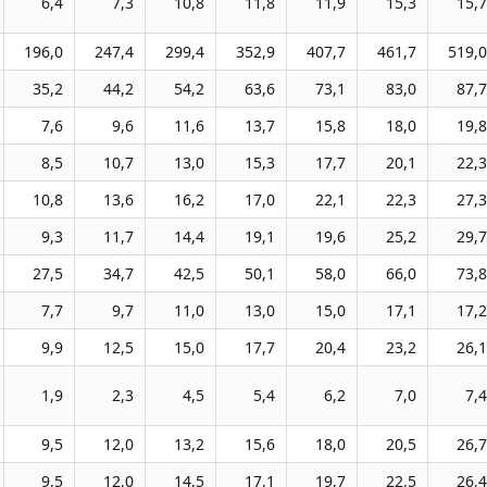
6,4
7,3
10,8
11,8
11,9
15,3
15,7
196,0
247,4
299,4
352,9
407,7
461,7
519,0
35,2
44,2
54,2
63,6
73,1
83,0
87,7
7,6
9,6
11,6
13,7
15,8
18,0
19,8
8,5
10,7
13,0
15,3
17,7
20,1
22,3
10,8
13,6
16,2
17,0
22,1
22,3
27,3
9,3
11,7
14,4
19,1
19,6
25,2
29,7
27,5
34,7
42,5
50,1
58,0
66,0
73,8
7,7
9,7
11,0
13,0
15,0
17,1
17,2
9,9
12,5
15,0
17,7
20,4
23,2
26,1
1,9
2,3
4,5
5,4
6,2
7,0
7,4
9,5
12,0
13,2
15,6
18,0
20,5
26,7
9,5
12,0
14,5
17,1
19,7
22,5
26,4