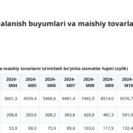
alanish buyumlari va maishiy tovarlar
 maishiy tovarlarni ta’mirlash bo‘yicha xizmatlar hajmi (oylik)
2024-
2024-
2024-
2024-
2024-
2024-
2024-
M04
M05
M06
M07
M08
M09
M10
3601,3
4559,4
5469,6
6491,4
7492,9
8514,0
9576,7
208,8
263,6
308,2
363,8
420,6
481,3
541,0
53,9
68,0
75,9
89,6
103,6
117,9
132,4