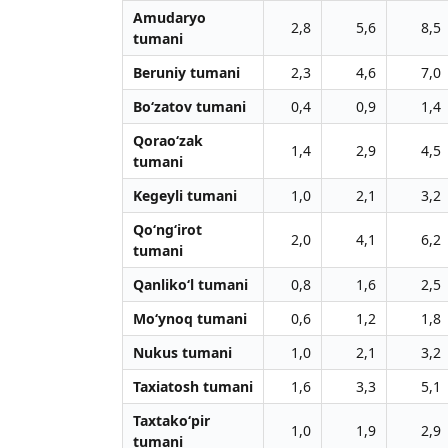
Amudaryo
2,8
5,6
8,5
tumani
Beruniy tumani
2,3
4,6
7,0
Bo‘zatov tumani
0,4
0,9
1,4
Qorao‘zak
1,4
2,9
4,5
tumani
Kegeyli tumani
1,0
2,1
3,2
Qo‘ng‘irot
2,0
4,1
6,2
tumani
Qanliko‘l tumani
0,8
1,6
2,5
Mo‘ynoq tumani
0,6
1,2
1,8
Nukus tumani
1,0
2,1
3,2
Taxiatosh tumani
1,6
3,3
5,1
Taxtako‘pir
1,0
1,9
2,9
tumani