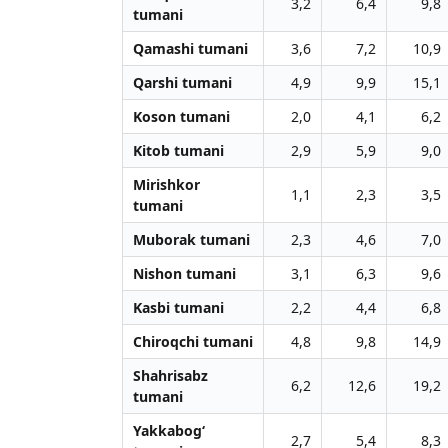
3,2
6,4
9,8
tumani
Qamashi tumani
3,6
7,2
10,9
Qarshi tumani
4,9
9,9
15,1
Koson tumani
2,0
4,1
6,2
Kitob tumani
2,9
5,9
9,0
Mirishkor
1,1
2,3
3,5
tumani
Muborak tumani
2,3
4,6
7,0
Nishon tumani
3,1
6,3
9,6
Kasbi tumani
2,2
4,4
6,8
Chiroqchi tumani
4,8
9,8
14,9
Shahrisabz
6,2
12,6
19,2
tumani
Yakkabog‘
2,7
5,4
8,3