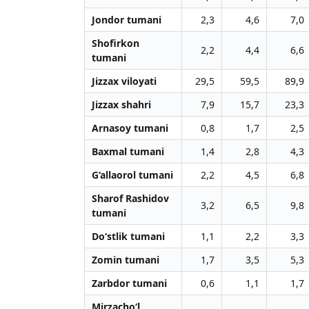
Jondor tumani
2,3
4,6
7,0
Shofirkon
2,2
4,4
6,6
tumani
Jizzax viloyati
29,5
59,5
89,9
Jizzax shahri
7,9
15,7
23,3
Arnasoy tumani
0,8
1,7
2,5
Baxmal tumani
1,4
2,8
4,3
G‘allaorol tumani
2,2
4,5
6,8
Sharof Rashidov
3,2
6,5
9,8
tumani
Do‘stlik tumani
1,1
2,2
3,3
Zomin tumani
1,7
3,5
5,3
Zarbdor tumani
0,6
1,1
1,7
Mirzacho‘l