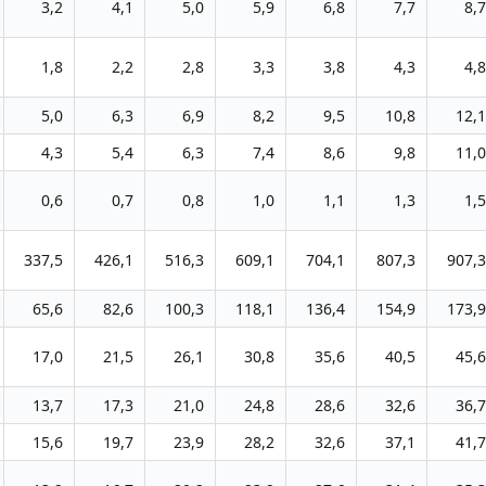
3,2
4,1
5,0
5,9
6,8
7,7
8,7
1,8
2,2
2,8
3,3
3,8
4,3
4,8
5,0
6,3
6,9
8,2
9,5
10,8
12,1
4,3
5,4
6,3
7,4
8,6
9,8
11,0
0,6
0,7
0,8
1,0
1,1
1,3
1,5
337,5
426,1
516,3
609,1
704,1
807,3
907,3
65,6
82,6
100,3
118,1
136,4
154,9
173,9
17,0
21,5
26,1
30,8
35,6
40,5
45,6
13,7
17,3
21,0
24,8
28,6
32,6
36,7
15,6
19,7
23,9
28,2
32,6
37,1
41,7