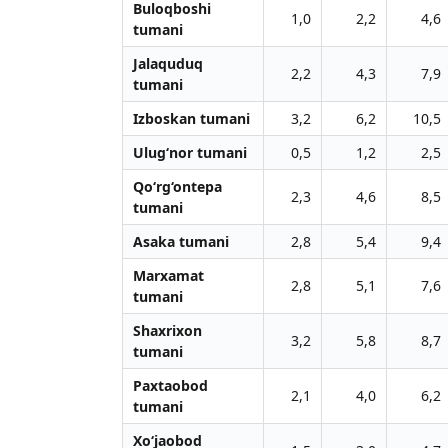
Buloqboshi
1,0
2,2
4,6
tumani
Jalaquduq
2,2
4,3
7,9
tumani
Izboskan tumani
3,2
6,2
10,5
Ulug‘nor tumani
0,5
1,2
2,5
Qo‘rg‘ontepa
2,3
4,6
8,5
tumani
Asaka tumani
2,8
5,4
9,4
Marxamat
2,8
5,1
7,6
tumani
Shaxrixon
3,2
5,8
8,7
tumani
Paxtaobod
2,1
4,0
6,2
tumani
Xo‘jaobod