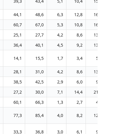
39,3
43,4
5,1
10,4
15,7
21,4
44,1
48,6
6,3
12,8
16,4
26,4
60,7
67,0
5,3
10,8
16,4
22,3
25,1
27,7
4,2
8,6
13,0
17,7
36,4
40,1
4,5
9,2
13,9
18,9
14,1
15,5
1,7
3,4
5,2
7,0
28,1
31,0
4,2
8,6
13,0
19,0
38,5
42,5
2,9
6,0
9,0
12,5
27,2
30,0
7,1
14,4
21,8
29,7
60,1
66,3
1,3
2,7
4,1
5,6
77,3
85,4
4,0
8,2
12,4
16,8
33,3
36,8
3,0
6,1
9,3
12,6