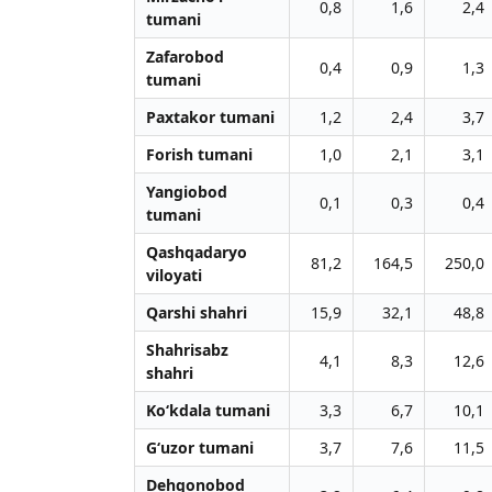
0,8
1,6
2,4
tumani
Zafarobod
0,4
0,9
1,3
tumani
Paxtakor tumani
1,2
2,4
3,7
Forish tumani
1,0
2,1
3,1
Yangiobod
0,1
0,3
0,4
tumani
Qashqadaryo
81,2
164,5
250,0
viloyati
Qarshi shahri
15,9
32,1
48,8
Shahrisabz
4,1
8,3
12,6
shahri
Ko‘kdala tumani
3,3
6,7
10,1
G‘uzor tumani
3,7
7,6
11,5
Dehqonobod