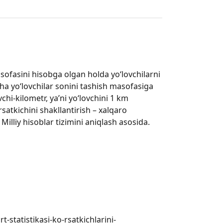
sofasini hisobga olgan holda yo‘lovchilarni
icha yo‘lovchilar sonini tashish masofasiga
vchi-kilometr, ya’ni yo‘lovchini 1 km
satkichini shakllantirish – xalqaro
 Milliy hisoblar tizimini aniqlash asosida.
-statistikasi-ko-rsatkichlarini-