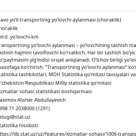
avo yo‘li transportinig yo‘lovchi aylanmasi (choraklik)
horaklik
lrd. yo‘lovchi-km
ransportning yo‘lovchi aylanmasi – yo‘lovchining tashish ma
ashish hajmini tavsiflovchi ko‘rsatkich. Har bir tashish bo‘y
o‘paytmasini yig‘indisi orqali aniqlanadi. O‘lchov birligi yo‘lo
asofaga ko‘chirish. “Transportning yo‘lovchi aylanmasi” ko‘r
tatistika tashkilotlari, MDH Statistika qo‘mitasi tavsiyalari va
‘zbekiston Respublikasi Milliy statistika qo‘mitasi
izmatlar sohasi statistikasi boshqarmasi
aximov Alisher Abdullayevich
998 71 2038000 (1291)
slugi@stat.uz
tatistika hisoboti
ttps://lib.stat.uz/uz/features/xizmatlar-sohasi/1006-transport