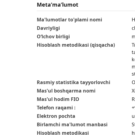
Metaʼmaʼlumot
Ma'lumotlar to'plami nomi
H
Davriyligi
c
O‘lchov birligi
m
Hisoblash metodikasi (qisqacha)
T
t
k
m
s
Rasmiy statistika tayyorlovchi
O
Mas'ul boshqarma nomi
X
Mas'ul hodim FIO
R
Telefon raqami :
+
Elektron pochta
u
Birlamchi ma'lumot manbasi
S
Hisoblash metodikasi
h