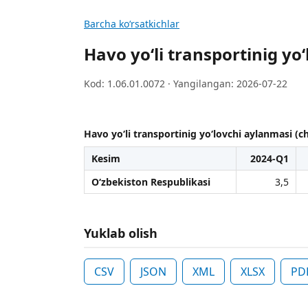
Barcha koʻrsatkichlar
Havo yo‘li transportinig yo
Kod: 1.06.01.0072 · Yangilangan: 2026-07-22
Havo yo‘li transportinig yo‘lovchi aylanmasi (c
Kesim
2024-Q1
O‘zbekiston Respublikasi
3,5
Yuklab olish
CSV
JSON
XML
XLSX
PD