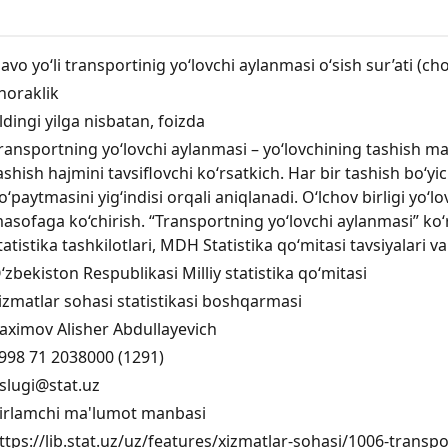
avo yo‘li transportinig yo‘lovchi aylanmasi o‘sish sur’ati (cho
horaklik
ldingi yilga nisbatan, foizda
ransportning yo‘lovchi aylanmasi – yo‘lovchining tashish ma
ashish hajmini tavsiflovchi ko‘rsatkich. Har bir tashish bo‘y
o‘paytmasini yig‘indisi orqali aniqlanadi. O‘lchov birligi yo‘lo
asofaga ko‘chirish. “Transportning yo‘lovchi aylanmasi” ko‘r
tatistika tashkilotlari, MDH Statistika qo‘mitasi tavsiyalari va
‘zbekiston Respublikasi Milliy statistika qo‘mitasi
izmatlar sohasi statistikasi boshqarmasi
aximov Alisher Abdullayevich
998 71 2038000 (1291)
slugi@stat.uz
irlamchi ma'lumot manbasi
ttps://lib.stat.uz/uz/features/xizmatlar-sohasi/1006-transport