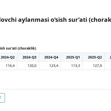
lovchi aylanmasi o‘sish sur’ati (chorak
sh sur’ati (choraklik)
2024-Q2
2024-Q3
2024-Q4
2025-Q1
2025-Q2
116,4
120,0
123,4
113,3
127,9
F