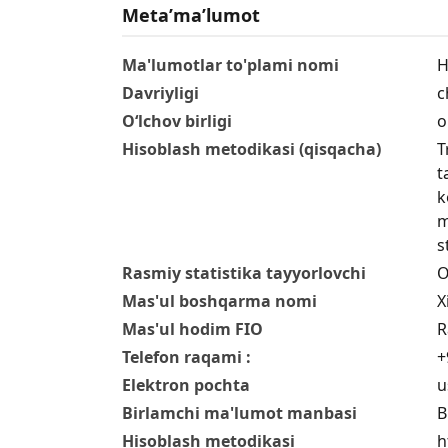
Metaʼmaʼlumot
Ma'lumotlar to'plami nomi
H
Davriyligi
c
O‘lchov birligi
o
Hisoblash metodikasi (qisqacha)
T
t
k
m
s
Rasmiy statistika tayyorlovchi
O
Mas'ul boshqarma nomi
X
Mas'ul hodim FIO
R
Telefon raqami :
+
Elektron pochta
u
Birlamchi ma'lumot manbasi
B
Hisoblash metodikasi
h