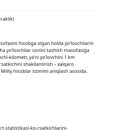
raklik)
sofasini hisobga olgan holda yo‘lovchilarni
icha yo‘lovchilar sonini tashish masofasiga
vchi-kilometr, ya’ni yo‘lovchini 1 km
satkichini shakllantirish – xalqaro
 Milliy hisoblar tizimini aniqlash asosida.
-statistikasi-ko-rsatkichlarini-