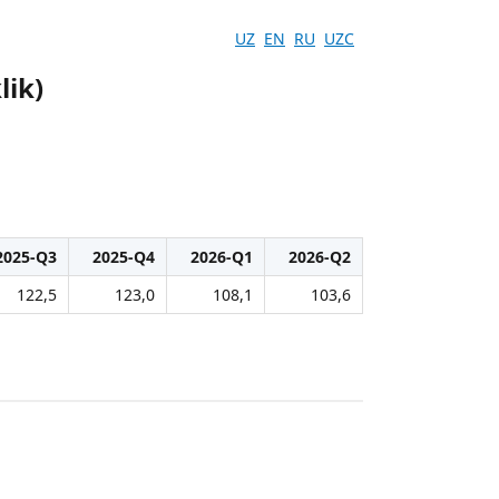
UZ
EN
RU
UZC
lik)
2025-Q3
2025-Q4
2026-Q1
2026-Q2
122,5
123,0
108,1
103,6