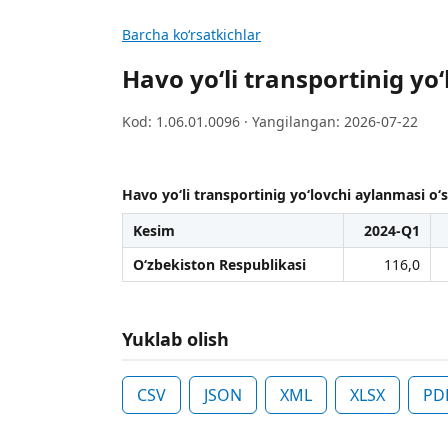
Barcha koʻrsatkichlar
Havo yo‘li transportinig yo‘
Kod: 1.06.01.0096 · Yangilangan: 2026-07-22
Havo yo‘li transportinig yo‘lovchi aylanmasi o‘si
Kesim
2024-Q1
O‘zbekiston Respublikasi
116,0
Yuklab olish
CSV
JSON
XML
XLSX
PD