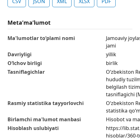
CSV
JSON
XML
XLSX
PDF
Metaʼmaʼlumot
Ma'lumotlar to‘plami nomi
Jamoaviy joylas
jami
Davriyligi
yillik
O‘lchov birligi
birlik
Tasniflagichlar
O‘zbekiston R
hududiy tuzilm
belgilash tizim
tasniflagichi
Rasmiy statistika tayyorlovchi
O‘zbekiston Re
statistika qo‘m
Birlamchi ma'lumot manbasi
Hisobot va ma
Hisoblash uslubiyati
https://lib.sta
hisoblar/360-