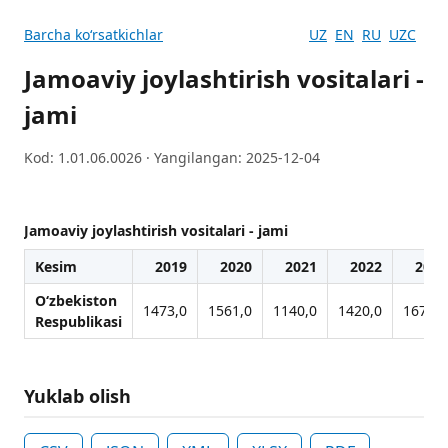
Barcha koʻrsatkichlar
UZ
EN
RU
UZC
Jamoaviy joylashtirish vositalari -
jami
Kod: 1.01.06.0026 · Yangilangan: 2025-12-04
Jamoaviy joylashtirish vositalari - jami
Kesim
2019
2020
2021
2022
2023
O‘zbekiston
1473,0
1561,0
1140,0
1420,0
1677,0
Respublikasi
Yuklab olish