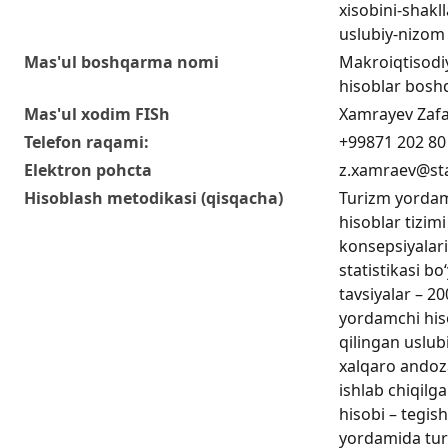
xisobini-shakll
uslubiy-nizom
Mas'ul boshqarma nomi
Makroiqtisodiy
hisoblar bosh
Mas'ul xodim FISh
Xamrayev Zaf
Telefon raqami:
+99871 202 80
Elektron pohcta
z.xamraev@sta
Hisoblash metodikasi (qisqacha)
Turizm yordamc
hisoblar tizimi
konsepsiyalari
statistikasi bo
tavsiyalar – 20
yordamchi hiso
qilingan uslub
xalqaro andoza
ishlab chiqilg
hisobi – tegish
yordamida tur