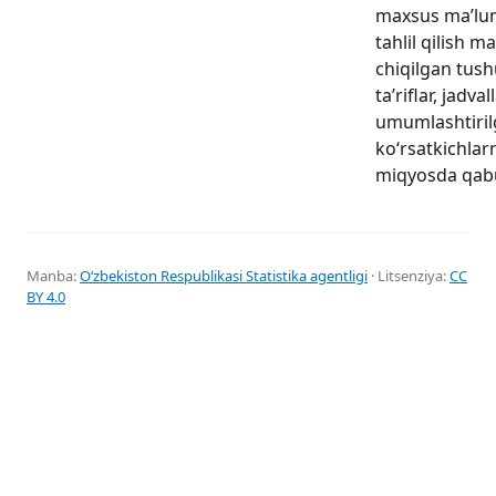
maxsus ma’lum
tahlil qilish m
chiqilgan tushu
ta’riflar, jadval
umumlashtiri
ko‘rsatkichlar
miqyosda qabul
Manba:
Oʻzbekiston Respublikasi Statistika agentligi
· Litsenziya:
CC
BY 4.0