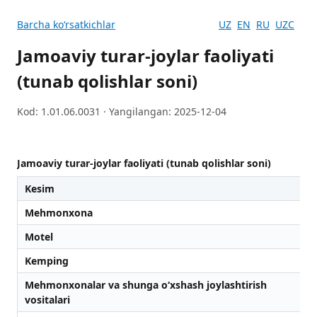
Barcha koʻrsatkichlar
UZ
EN
RU
UZC
Jamoaviy turar-joylar faoliyati
(tunab qolishlar soni)
Kod: 1.01.06.0031 · Yangilangan: 2025-12-04
Jamoaviy turar-joylar faoliyati (tunab qolishlar soni)
Kesim
Mehmonxona
Motel
Kemping
Mehmonxonalar va shunga o‘xshash joylashtirish
vositalari