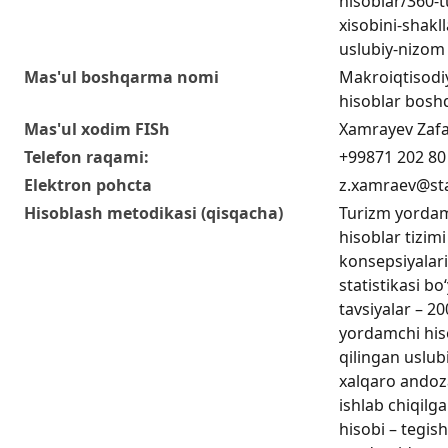
hisoblar/360-
xisobini-shakll
uslubiy-nizom
Mas'ul boshqarma nomi
Makroiqtisodiy
hisoblar bosh
Mas'ul xodim FISh
Xamrayev Zaf
Telefon raqami:
+99871 202 80
Elektron pohcta
z.xamraev@sta
Hisoblash metodikasi (qisqacha)
Turizm yordamc
hisoblar tizimi
konsepsiyalari
statistikasi bo
tavsiyalar – 20
yordamchi hiso
qilingan uslub
xalqaro andoza
ishlab chiqilg
hisobi – tegish