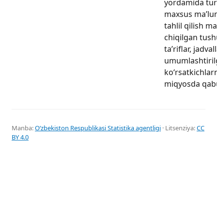
yordamida tur
maxsus ma’lum
tahlil qilish m
chiqilgan tushu
ta’riflar, jadval
umumlashtiri
ko‘rsatkichlar
miqyosda qabul
Manba:
Oʻzbekiston Respublikasi Statistika agentligi
· Litsenziya:
CC
BY 4.0