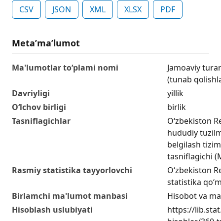
CSV
JSON
XML
XLSX
PDF
Metaʼmaʼlumot
Ma'lumotlar to‘plami nomi
Jamoaviy turar-
(tunab qolishl
Davriyligi
yillik
O‘lchov birligi
birlik
Tasniflagichlar
O‘zbekiston R
hududiy tuzilm
belgilash tizim
tasniflagichi
Rasmiy statistika tayyorlovchi
O‘zbekiston Re
statistika qo‘m
Birlamchi ma'lumot manbasi
Hisobot va ma
Hisoblash uslubiyati
https://lib.sta