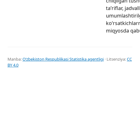
chiqilgan tushu
ta’riflar, jadval
umumlashtiri
ko‘rsatkichlar
miqyosda qabul
Manba:
Oʻzbekiston Respublikasi Statistika agentligi
· Litsenziya:
CC
BY 4.0