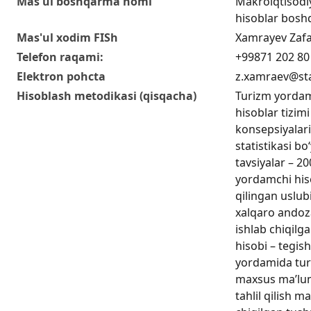
Mas'ul boshqarma nomi
Makroiqtisodiy
hisoblar bosh
Mas'ul xodim FISh
Xamrayev Zaf
Telefon raqami:
+99871 202 80
Elektron pohcta
z.xamraev@sta
Hisoblash metodikasi (qisqacha)
Turizm yordamc
hisoblar tizimi
konsepsiyalari
statistikasi bo
tavsiyalar – 20
yordamchi hiso
qilingan uslub
xalqaro andoza
ishlab chiqilg
hisobi – tegish
yordamida tur
maxsus ma’lum
tahlil qilish m