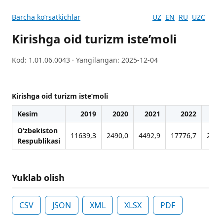
Barcha koʻrsatkichlar
UZ
EN
RU
UZC
Kirishga oid turizm iste’moli
Kod: 1.01.06.0043 · Yangilangan: 2025-12-04
Kirishga oid turizm iste’moli
Kesim
2019
2020
2021
2022
2
O‘zbekiston
11639,3
2490,0
4492,9
17776,7
251
Respublikasi
Yuklab olish
CSV
JSON
XML
XLSX
PDF