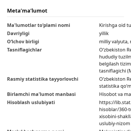
Metaʼmaʼlumot
Ma'lumotlar to‘plami nomi
Kirishga oid t
Davriyligi
yillik
O‘lchov birligi
milliy valyuta
Tasniflagichlar
O‘zbekiston R
hududiy tuzilm
belgilash tizim
tasniflagichi
Rasmiy statistika tayyorlovchi
O‘zbekiston Re
statistika qo‘m
Birlamchi ma'lumot manbasi
Hisobot va ma
Hisoblash uslubiyati
https://lib.sta
hisoblar/360-
xisobini-shakll
uslubiy-nizom