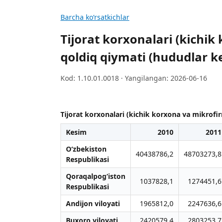
Barcha koʻrsatkichlar
Tijorat korxonalari (kichik
qoldiq qiymati (hududlar k
Kod: 1.10.01.0018 · Yangilangan: 2026-06-16
Tijorat korxonalari (kichik korxona va mikrofir
Kesim
2010
2011
O‘zbekiston
40438786,2
48703273,8
Respublikasi
Qoraqalpog‘iston
1037828,1
1274451,6
Respublikasi
Andijon viloyati
1965812,0
2247636,6
Buxoro viloyati
2420579,4
2803253,7