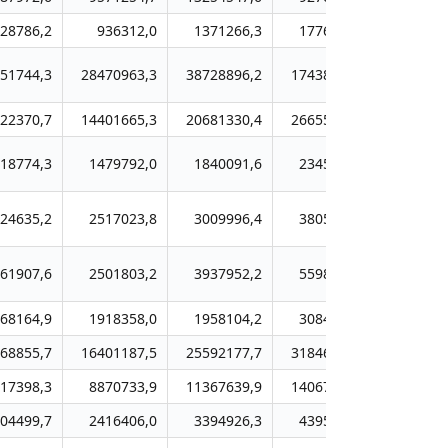
28786,2
936312,0
1371266,3
1776527,1
30214
51744,3
28470963,3
38728896,2
17438215,7
216635
22370,7
14401665,3
20681330,4
26655762,1
379465
18774,3
1479792,0
1840091,6
2345736,2
122012
24635,2
2517023,8
3009996,4
3805265,2
78688
61907,6
2501803,2
3937952,2
5598354,9
75258
68164,9
1918358,0
1958104,2
3084491,7
55223
68855,7
16401187,5
25592177,7
31846298,6
410429
17398,3
8870733,9
11367639,9
14067768,0
159614
04499,7
2416406,0
3394926,3
4395666,6
59119