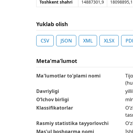
Toshkent shahri
14887301,9
18098895,1
Yuklab olish
CSV
JSON
XML
XLSX
PD
Metaʼmaʼlumot
Ma'lumotlar to'plami nomi
Tij
(hu
Davriyligi
yill
O‘lchov birligi
mln
Klassifikatorlar
O‘z
tas
Rasmiy statistika tayyorlovchi
O‘z
Mas'ul boshqarma nomi
Ish