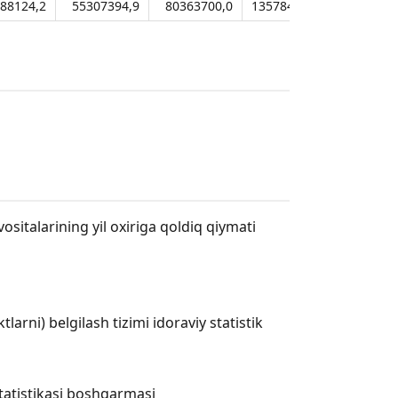
88124,2
55307394,9
80363700,0
135784827,1
1729202
ositalarining yil oxiriga qoldiq qiymati
rni) belgilash tizimi idoraviy statistik
statistikasi boshqarmasi