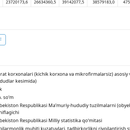
23720173,6
26634360,5
39142077,5
38579183,0
475
F
orat korxonalari (kichik korxona va mikrofirmalarsiz) asosiy v
dudlar kesimida)
ik
. so‘m
bekiston Respublikasi Maʼmuriy-hududiy tuzilmalarni (obyektla
niflagichi
bekiston Respublikasi Milliy statistika qo‘mitasi
bilarmonlik muhiti kuzatuvlari, tadbirkorlikni rivojlantirish 