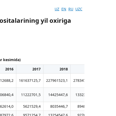
UZ
EN
RU
UZC
sitalarining yil oxiriga
ar kesimida)
2016
2017
2018
2019
2
12688,2
161637125,7
227961523,1
278347086,4
3687244
06840,4
11222701,5
14425447,6
13323086,6
145644
62614,0
5621529,4
8035446,7
8948889,3
110478
87972,6
9571254,7
13254547,6
9276197,3
115255