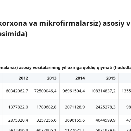
 korxona va mikrofirmalarsiz) asosiy vo
esimida)
malarsiz) asosiy vositalarining yil oxiriga qoldiq qiymati (hududl
2012
2013
2014
2015
60342062,7
72509046,4
96961504,4
108314837,2
1355
1377822,0
1780682,8
2071128,9
2425278,3
98
2875320,4
3257256,6
3690155,6
4044599,9
47
3433996,8
4077805,1
5127621,1
5871874,8
79