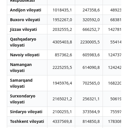
Respublikasi
Andijon viloyati
1018435,1
247358,6
489236,9
Buxoro viloyati
1952267,0
320592,0
683810,8
Jizzax viloyati
2032555,2
666252,7
1427811,6
Qashqadaryo
4305403,8
2230005,5
554148,1
viloyati
Navoiy viloyati
857362,6
605983,6
1247370,7
Namangan
2225255,5
614090,8
1242428,2
viloyati
Samarqand
1945976,4
702565,0
1682202,7
viloyati
Surxondaryo
2165021,2
256321,1
506192,1
viloyati
Sirdaryo viloyati
2100255,1
373564,9
755978,5
Toshkent viloyati
4337569,8
814850,8
1783087,7