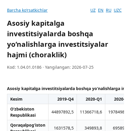
Barcha koʻrsatkichlar
UZ
EN
RU
UZC
Asosiy kapitalga
investitsiyalarda boshqa
yo‘nalishlarga investitsiyalar
hajmi (choraklik)
Kod: 1.04.01.0186 · Yangilangan: 2026-07-25
Asosiy kapitalga investitsiyalarda boshqa yo‘nalishlarga inves
Kesim
2019-Q4
2020-Q1
2020-Q2
O‘zbekiston
44897892,5
11366718,6
19784980,8
Respublikasi
Qoraqalpog‘iston
1631578,5
349893,8
695895,5