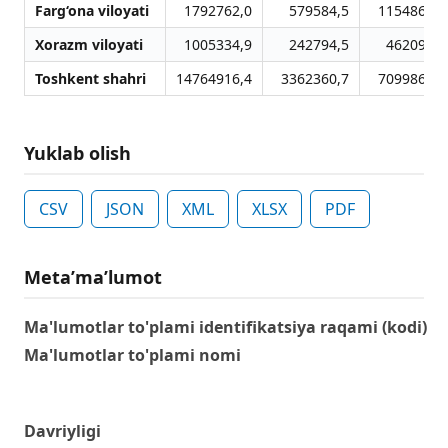
Farg‘ona viloyati
1792762,0
579584,5
1154861,1
Xorazm viloyati
1005334,9
242794,5
462095,4
Toshkent shahri
14764916,4
3362360,7
7099861,5
Yuklab olish
CSV
JSON
XML
XLSX
PDF
Metaʼmaʼlumot
Ma'lumotlar to'plami identifikatsiya raqami (kodi)
Ma'lumotlar to'plami nomi
Davriyligi