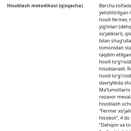
Hisoblash metodikasi (qisqacha)
Barcha toifadag
yetishtirilgan
hosili fermer,
yig‘inlari (de
xo‘jaliklari), qi
bilan shug‘ull
tomonidan sta
taqdim etilgan
hosili to‘g‘ris
hisoblanadi. R
hosili to‘g‘risi
davriylikda sha
Ma’lumotlarni 
rezavor mevala
hisoblash uchun
“Fermer xo‘jalik
hisobot”, 4 dx 
“Dehqon va tom