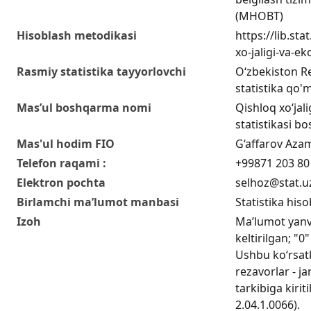
(MHOBT)
Hisoblash metodikasi
https://lib.sta
xo-jaligi-va-ek
Rasmiy statistika tayyorlovchi
O‘zbekiston Re
statistika qo'm
Mas’ul boshqarma nomi
Qishloq xo‘jali
statistikasi b
Mas'ul hodim FIO
G‘affarov Aza
Telefon raqami :
+99871 203 80
Elektron pochta
selhoz@stat.u
Birlamchi ma’lumot manbasi
Statistika hiso
Izoh
Ma’lumot yanv
keltirilgan; "0
Ushbu ko‘rsat
rezavorlar - ja
tarkibiga kirit
2.04.1.0066).