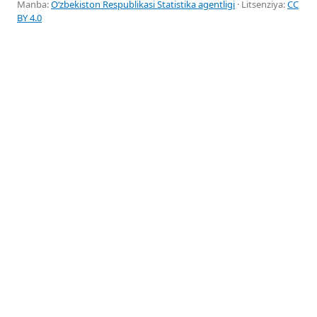
Manba:
Oʻzbekiston Respublikasi Statistika agentligi
· Litsenziya:
CC
BY 4.0