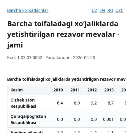
Barcha koʻrsatkichlar
UZ
EN
RU
UZC
Barcha toifaladagi xo‘jaliklarda
yetishtirilgan rezavor mevalar -
jami
Kod: 1.03.03.0062 · Yangilangan: 2026-04-28
Barcha toifaladagi xo‘jaliklarda yetishtirilgan rezavor mevalar
Kesim
2010
2011
2012
2013
2014
O‘zbekiston
6,4
8,9
9,2
8,7
8,7
Respublikasi
Qoraqalpog‘iston
0,0
0,0
0,0
0,001
0,005
Respublikasi
Andijon viloyati
1,2
1,2
1,2
1,3
1,2