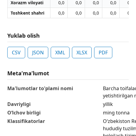
Xorazm viloyati
0,0
0,0
0,0
0,0
0,0
Toshkent shahri
0,0
0,0
0,0
0,0
0,0
Yuklab olish
CSV
JSON
XML
XLSX
PDF
Metaʼmaʼlumot
Ma'lumotlar to'plami nomi
Barcha toifalad
yetishtirilgan
Davriyligi
yillik
O‘lchov birligi
ming tonna
Klassifikatorlar
O‘zbekiston R
hududiy tuzilma
belgilash tizim