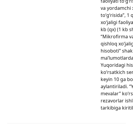
faoliyati to‘g‘
va yordamchi xo
to‘g‘risida”, 1 
xo‘jaligi faoliy
kb (qx) (1 kb s
“Mikrofirma v
qishloq xo‘jalig
hisoboti” shakl
ma’lumotlarda
Yuqoridagi hi
ko‘rsatkich sen
keyin 10 ga bo
aylantiriladi. 
mevalar” ko‘rs
rezavorlar ish
tarkibiga kiriti