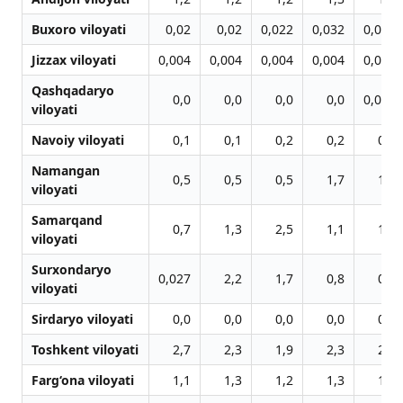
Buxoro viloyati
0,02
0,02
0,022
0,032
0,045
Jizzax viloyati
0,004
0,004
0,004
0,004
0,005
Qashqadaryo
0,0
0,0
0,0
0,0
0,048
viloyati
Navoiy viloyati
0,1
0,1
0,2
0,2
0,3
Namangan
0,5
0,5
0,5
1,7
1,7
viloyati
Samarqand
0,7
1,3
2,5
1,1
1,4
viloyati
Surxondaryo
0,027
2,2
1,7
0,8
0,3
viloyati
Sirdaryo viloyati
0,0
0,0
0,0
0,0
0,0
Toshkent viloyati
2,7
2,3
1,9
2,3
2,4
Farg‘ona viloyati
1,1
1,3
1,2
1,3
1,3