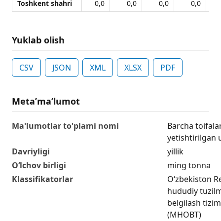
Toshkent shahri
0,0
0,0
0,0
0,0
Yuklab olish
CSV
JSON
XML
XLSX
PDF
Metaʼmaʼlumot
Ma'lumotlar to'plami nomi
Barcha toifalar
yetishtirilgan
Davriyligi
yillik
O‘lchov birligi
ming tonna
Klassifikatorlar
O‘zbekiston R
hududiy tuzilma
belgilash tizim
(MHOBT)