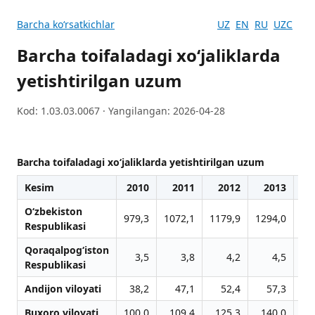
Barcha koʻrsatkichlar
UZ
EN
RU
UZC
Barcha toifaladagi xo‘jaliklarda
yetishtirilgan uzum
Kod: 1.03.03.0067 · Yangilangan: 2026-04-28
Barcha toifaladagi xo‘jaliklarda yetishtirilgan uzum
Kesim
2010
2011
2012
2013
2
O‘zbekiston
979,3
1072,1
1179,9
1294,0
13
Respublikasi
Qoraqalpog‘iston
3,5
3,8
4,2
4,5
Respublikasi
Andijon viloyati
38,2
47,1
52,4
57,3
Buxoro viloyati
100,0
109,4
125,3
140,0
1