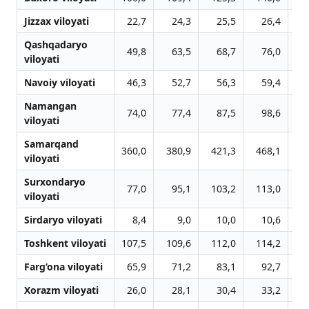
Jizzax viloyati
22,7
24,3
25,5
26,4
Qashqadaryo
49,8
63,5
68,7
76,0
viloyati
Navoiy viloyati
46,3
52,7
56,3
59,4
Namangan
74,0
77,4
87,5
98,6
1
viloyati
Samarqand
360,0
380,9
421,3
468,1
4
viloyati
Surxondaryo
77,0
95,1
103,2
113,0
1
viloyati
Sirdaryo viloyati
8,4
9,0
10,0
10,6
Toshkent viloyati
107,5
109,6
112,0
114,2
1
Farg‘ona viloyati
65,9
71,2
83,1
92,7
1
Xorazm viloyati
26,0
28,1
30,4
33,2