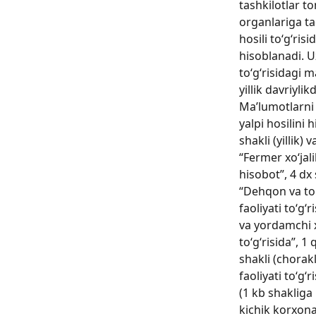
tashkilotlar t
organlariga t
hosili to‘g‘ris
hisoblanadi. U
to‘g‘risidagi 
yillik davriylik
Ma’lumotlarni 
yalpi hosilini 
shakli (yillik) 
“Fermer xo‘jalik
hisobot”, 4 dx 
“Dehqon va tom
faoliyati to‘g‘
va yordamchi xo
to‘g‘risida”, 1 
shakli (chorakl
faoliyati to‘g‘r
(1 kb shakliga
kichik korxona