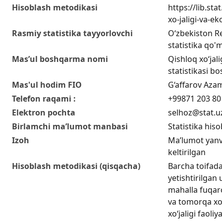
Hisoblash metodikasi
https://lib.sta
xo-jaligi-va-ek
Rasmiy statistika tayyorlovchi
O‘zbekiston Re
statistika qo'm
Mas’ul boshqarma nomi
Qishloq xo‘jali
statistikasi b
Mas'ul hodim FIO
G‘affarov Aza
Telefon raqami :
+99871 203 80
Elektron pochta
selhoz@stat.u
Birlamchi ma’lumot manbasi
Statistika hiso
Izoh
Ma’lumot yanv
keltirilgan
Hisoblash metodikasi (qisqacha)
Barcha toifadag
yetishtirilgan
mahalla fuqaro
va tomorqa xo‘j
xo‘jaligi faoli