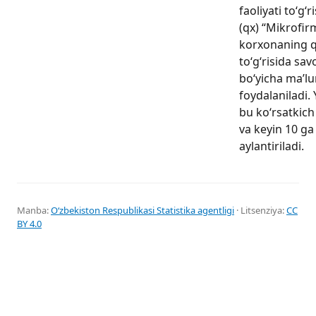
faoliyati to‘g‘
(qx) “Mikrofir
korxonaning qis
to‘g‘risida sa
bo‘yicha ma’l
foydalaniladi.
bu ko‘rsatkich
va keyin 10 ga
aylantiriladi.
Manba:
Oʻzbekiston Respublikasi Statistika agentligi
· Litsenziya:
CC
BY 4.0