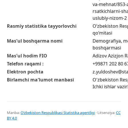
va-mehnat/853-a
rsatkichlarni-sha
uslubiy-nizom-2
Rasmiy statistika tayyorlovchi
O‘zbekiston Respu
qo‘mitasi
Mas'ul boshqarma nomi
Demografiya, me
boshqarmasi
Mas'ul hodim FIO
Adizov Azizjon Ra
Telefon raqami :
+99871 202 80 6
Elektron pochta
z.yuldoshev@sta
Birlamchi ma'lumot manbasi
O'zbekiston Respu
Ichki ishlar vazir
Manba:
Oʻzbekiston Respublikasi Statistika agentligi
· Litsenziya:
CC
BY 4.0