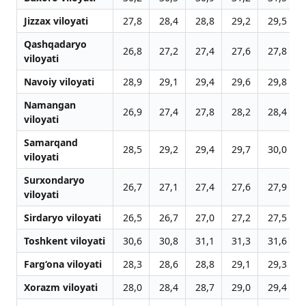
Jizzax viloyati
27,8
28,4
28,8
29,2
29,5
Qashqadaryo
26,8
27,2
27,4
27,6
27,8
viloyati
Navoiy viloyati
28,9
29,1
29,4
29,6
29,8
Namangan
26,9
27,4
27,8
28,2
28,4
viloyati
Samarqand
28,5
29,2
29,4
29,7
30,0
viloyati
Surxondaryo
26,7
27,1
27,4
27,6
27,9
viloyati
Sirdaryo viloyati
26,5
26,7
27,0
27,2
27,5
Toshkent viloyati
30,6
30,8
31,1
31,3
31,6
Farg‘ona viloyati
28,3
28,6
28,8
29,1
29,3
Xorazm viloyati
28,0
28,4
28,7
29,0
29,4