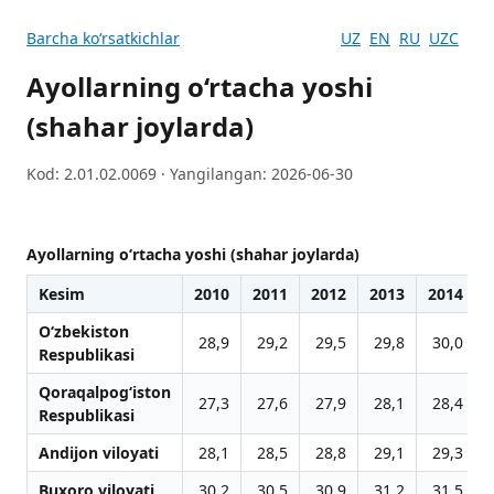
Barcha koʻrsatkichlar
UZ
EN
RU
UZC
Ayollarning o‘rtacha yoshi
(shahar joylarda)
Kod: 2.01.02.0069 · Yangilangan: 2026-06-30
Ayollarning o‘rtacha yoshi (shahar joylarda)
Kesim
2010
2011
2012
2013
2014
O‘zbekiston
28,9
29,2
29,5
29,8
30,0
Respublikasi
Qoraqalpog‘iston
27,3
27,6
27,9
28,1
28,4
Respublikasi
Andijon viloyati
28,1
28,5
28,8
29,1
29,3
Buxoro viloyati
30,2
30,5
30,9
31,2
31,5