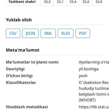
Toshkent shahri
33,0
33,1
33,4
33,6
33,8
Yuklab olish
CSV
JSON
XML
XLSX
PDF
Metaʼmaʼlumot
Ma'lumotlar to'plami nomi
Ayollarning o‘rt
Davriyligi
yil boshiga
O‘lchov birligi
yosh
Klassifikatorlar
O`zbekiston Res
hududiy tuzilmala
belgilash tizimi 
(MHOBT)
Hisoblash metodikasi
https://lib.stat