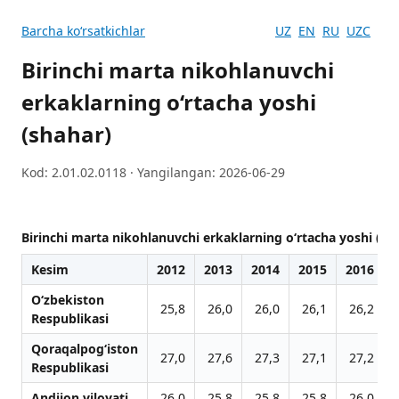
Barcha koʻrsatkichlar
UZ
EN
RU
UZC
Birinchi marta nikohlanuvchi
erkaklarning o‘rtacha yoshi
(shahar)
Kod: 2.01.02.0118 · Yangilangan: 2026-06-29
Birinchi marta nikohlanuvchi erkaklarning o‘rtacha yoshi (sh
Kesim
2012
2013
2014
2015
2016
O‘zbekiston
25,8
26,0
26,0
26,1
26,2
Respublikasi
Qoraqalpog‘iston
27,0
27,6
27,3
27,1
27,2
Respublikasi
Andijon viloyati
26,0
25,8
25,8
25,8
26,0