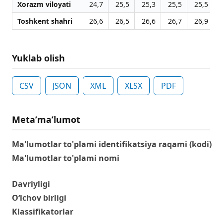
Xorazm viloyati
24,7
25,5
25,3
25,5
25,5
Toshkent shahri
26,6
26,5
26,6
26,7
26,9
Yuklab olish
CSV
JSON
XML
XLSX
PDF
Metaʼmaʼlumot
Ma'lumotlar to'plami identifikatsiya raqami (kodi)
Ma'lumotlar to'plami nomi
Davriyligi
O‘lchov birligi
Klassifikatorlar