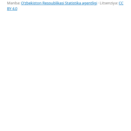
Manba:
Oʻzbekiston Respublikasi Statistika agentligi
· Litsenziya:
CC
BY 4.0