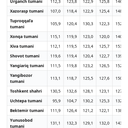
Urganch tumani
112,3
123,8
122,9
125,8
146,4
Xazorasp tumani
107,0
118,4
122,9
125,4
148,5
Tuproqqal’a
105,9
120,4
130,3
122,3
152,8
tumani
Xonqa tumani
115,1
119,9
123,0
120,0
140,2
Xiva tumani
112,1
119,5
123,4
125,7
153,4
Shovot tumani
119,6
119,4
120,4
122,7
139,9
Yangiariq tumani
111,5
119,8
123,2
126,5
152,7
Yangibozor
113,1
118,7
125,5
127,6
150,4
tumani
Toshkent shahri
130,5
132,6
128,1
123,1
127,6
Uchtepa tumani
95,9
104,7
130,2
125,3
132,1
Bektemir tumani
111,9
126,4
121,2
122,1
138,2
Yunusobod
131,1
132,3
129,1
132,0
143,1
tumani