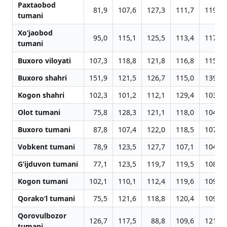
Paxtaobod
81,9
107,6
127,3
111,7
119,5
tumani
Xo‘jaobod
95,0
115,1
125,5
113,4
117,3
tumani
Buxoro viloyati
107,3
118,8
121,8
116,8
115,8
Buxoro shahri
151,9
121,5
126,7
115,0
139,8
Kogon shahri
102,3
101,2
112,1
129,4
103,9
Olot tumani
75,8
128,3
121,1
118,0
104,3
Buxoro tumani
87,8
107,4
122,0
118,5
107,9
Vobkent tumani
78,9
123,5
127,7
107,1
104,2
G‘ijduvon tumani
77,1
123,5
119,7
119,5
108,4
Kogon tumani
102,1
110,1
112,4
119,6
109,0
Qorako‘l tumani
75,5
121,6
118,8
120,4
109,5
Qorovulbozor
126,7
117,5
88,8
109,6
121,1
tumani