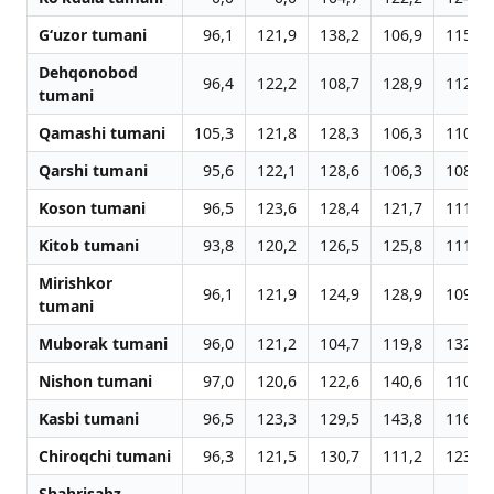
G‘uzor tumani
96,1
121,9
138,2
106,9
115,6
Dehqonobod
96,4
122,2
108,7
128,9
112,3
tumani
Qamashi tumani
105,3
121,8
128,3
106,3
110,7
Qarshi tumani
95,6
122,1
128,6
106,3
108,3
Koson tumani
96,5
123,6
128,4
121,7
111,7
Kitob tumani
93,8
120,2
126,5
125,8
111,6
Mirishkor
96,1
121,9
124,9
128,9
109,3
tumani
Muborak tumani
96,0
121,2
104,7
119,8
132,6
Nishon tumani
97,0
120,6
122,6
140,6
110,9
Kasbi tumani
96,5
123,3
129,5
143,8
116,1
Chiroqchi tumani
96,3
121,5
130,7
111,2
123,6
Shahrisabz