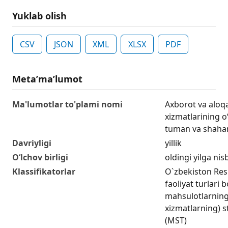
Yuklab olish
CSV
JSON
XML
XLSX
PDF
Metaʼmaʼlumot
Ma'lumotlar to'plami nomi
Axborot va aloq
xizmatlarining o‘s
tuman va shahar
Davriyligi
yillik
O‘lchov birligi
oldingi yilga nis
Klassifikatorlar
O`zbekiston Resp
faoliyat turlari 
mahsulotlarning (
xizmatlarning) st
(MST)