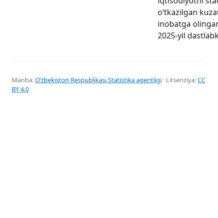
iqtisodiyotni sta
o‘tkazilgan kuzat
inobatga olingan
2025-yil dastlab
Manba:
Oʻzbekiston Respublikasi Statistika agentligi
· Litsenziya:
CC
BY 4.0