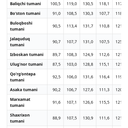
Baliqchi tumani
100,5
119,0
130,5
118,1
117,6
Bo‘ston tumani
91,0
108,5
130,3
107,7
118,9
Buloqboshi
90,5
113,4
131,7
110,8
121,1
tumani
Jalaquduq
90,7
107,7
131,0
107,5
125,4
tumani
Izboskan tumani
89,7
108,3
124,9
112,6
121,7
Ulug‘nor tumani
87,5
103,0
128,8
115,1
121,4
Qo‘rg‘ontepa
92,5
106,0
131,6
116,4
119,2
tumani
Asaka tumani
90,2
106,7
127,6
111,3
120,1
Marxamat
91,6
107,1
126,6
115,5
121,0
tumani
Shaxrixon
88,9
107,5
130,9
111,6
121,6
tumani