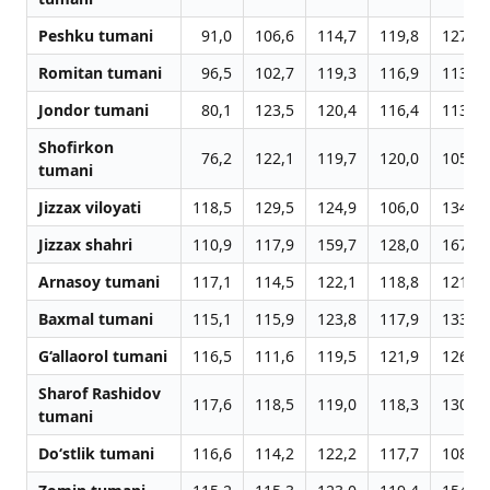
Peshku tumani
91,0
106,6
114,7
119,8
127,9
Romitan tumani
96,5
102,7
119,3
116,9
113,2
Jondor tumani
80,1
123,5
120,4
116,4
113,3
Shofirkon
76,2
122,1
119,7
120,0
105,8
tumani
Jizzax viloyati
118,5
129,5
124,9
106,0
134,3
Jizzax shahri
110,9
117,9
159,7
128,0
167,9
Arnasoy tumani
117,1
114,5
122,1
118,8
121,6
Baxmal tumani
115,1
115,9
123,8
117,9
133,1
G‘allaorol tumani
116,5
111,6
119,5
121,9
126,6
Sharof Rashidov
117,6
118,5
119,0
118,3
130,8
tumani
Do‘stlik tumani
116,6
114,2
122,2
117,7
108,6