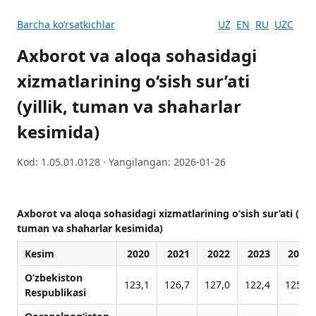
Barcha koʻrsatkichlar
UZ
EN
RU
UZC
Axborot va aloqa sohasidagi
xizmatlarining o‘sish sur’ati
(yillik, tuman va shaharlar
kesimida)
Kod: 1.05.01.0128 · Yangilangan: 2026-01-26
Axborot va aloqa sohasidagi xizmatlarining o‘sish sur’ati (yilli
tuman va shaharlar kesimida)
Kesim
2020
2021
2022
2023
2024
O‘zbekiston
123,1
126,7
127,0
122,4
125,4
Respublikasi