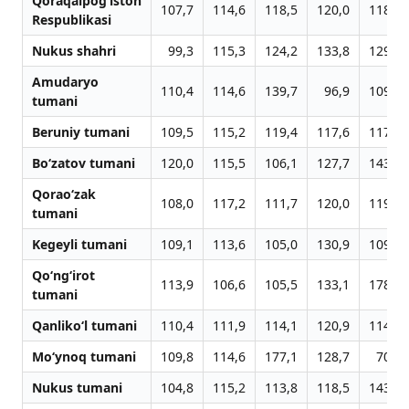
Qoraqalpog‘iston
107,7
114,6
118,5
120,0
118,7
Respublikasi
Nukus shahri
99,3
115,3
124,2
133,8
129,9
Amudaryo
110,4
114,6
139,7
96,9
109,9
tumani
Beruniy tumani
109,5
115,2
119,4
117,6
117,3
Bo‘zatov tumani
120,0
115,5
106,1
127,7
143,1
Qorao‘zak
108,0
117,2
111,7
120,0
119,3
tumani
Kegeyli tumani
109,1
113,6
105,0
130,9
109,2
Qo‘ng‘irot
113,9
106,6
105,5
133,1
178,4
tumani
Qanliko‘l tumani
110,4
111,9
114,1
120,9
114,6
Mo‘ynoq tumani
109,8
114,6
177,1
128,7
70,4
Nukus tumani
104,8
115,2
113,8
118,5
143,3