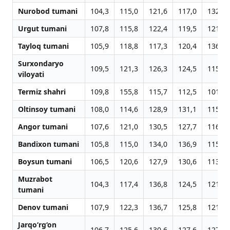
Nurobod tumani
104,3
115,0
121,6
117,0
132,8
Urgut tumani
107,8
115,8
122,4
119,5
121,5
Tayloq tumani
105,9
118,8
117,3
120,4
136,2
Surxondaryo
109,5
121,3
126,3
124,5
115,3
viloyati
Termiz shahri
109,8
155,8
115,7
112,5
101,2
Oltinsoy tumani
108,0
114,6
128,9
131,1
115,2
Angor tumani
107,6
121,0
130,5
127,7
116,6
Bandixon tumani
105,8
115,0
134,0
136,9
115,7
Boysun tumani
106,5
120,6
127,9
130,6
113,1
Muzrabot
104,3
117,4
136,8
124,5
121,1
tumani
Denov tumani
107,9
122,3
136,7
125,8
121,5
Jarqo‘rg‘on
106,7
125,6
130,6
127,6
127,6