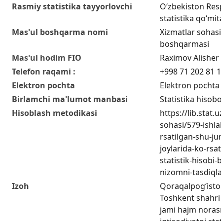
Rasmiy statistika tayyorlovchi
O‘zbekiston Resp
statistika qo‘mit
Mas'ul boshqarma nomi
Xizmatlar sohasi 
boshqarmasi
Mas'ul hodim FIO
Raximov Alisher
Telefon raqami :
+998 71 202 81 
Elektron pochta
Elektron pochta
Birlamchi ma'lumot manbasi
Statistika hisobo
Hisoblash metodikasi
https://lib.stat.
sohasi/579-ishla
rsatilgan-shu-j
joylarida-ko-rsa
statistik-hisobi-
nizomni-tasdiqla
Izoh
Qoraqalpog‘isto
Toshkent shahri 
jami hajm noras