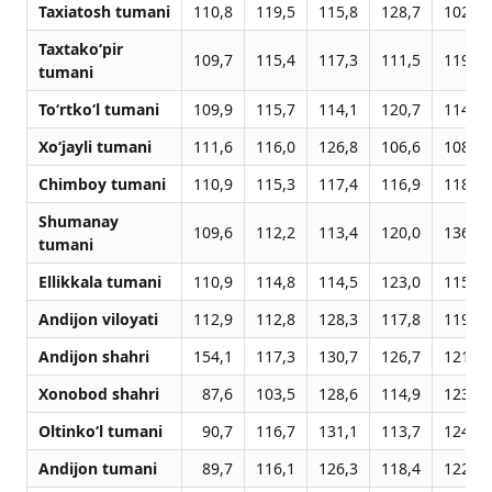
Taxiatosh tumani
110,8
119,5
115,8
128,7
102,4
Taxtako‘pir
109,7
115,4
117,3
111,5
119,2
tumani
To‘rtko‘l tumani
109,9
115,7
114,1
120,7
114,7
Xo‘jayli tumani
111,6
116,0
126,8
106,6
108,3
Chimboy tumani
110,9
115,3
117,4
116,9
118,1
Shumanay
109,6
112,2
113,4
120,0
136,0
tumani
Ellikkala tumani
110,9
114,8
114,5
123,0
115,1
Andijon viloyati
112,9
112,8
128,3
117,8
119,2
Andijon shahri
154,1
117,3
130,7
126,7
121,8
Xonobod shahri
87,6
103,5
128,6
114,9
123,9
Oltinko‘l tumani
90,7
116,7
131,1
113,7
124,6
Andijon tumani
89,7
116,1
126,3
118,4
122,2