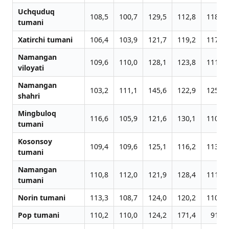
Uchquduq
108,5
100,7
129,5
112,8
118,7
tumani
Xatirchi tumani
106,4
103,9
121,7
119,2
117,0
Namangan
109,6
110,0
128,1
123,8
111,2
viloyati
Namangan
103,2
111,1
145,6
122,9
125,6
shahri
Mingbuloq
116,6
105,9
121,6
130,1
110,6
tumani
Kosonsoy
109,4
109,6
125,1
116,2
113,6
tumani
Namangan
110,8
112,0
121,9
128,4
111,7
tumani
Norin tumani
113,3
108,7
124,0
120,2
110,4
Pop tumani
110,2
110,0
124,2
171,4
91,5