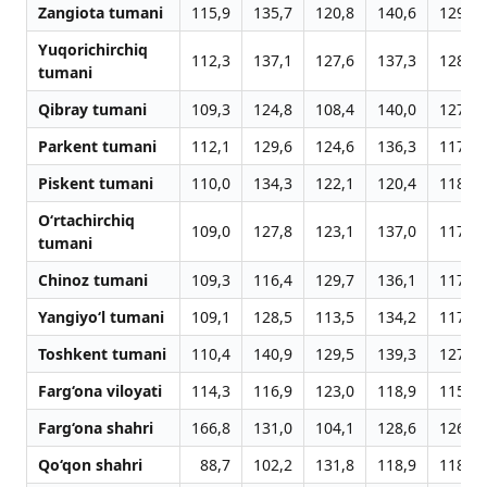
Zangiota tumani
115,9
135,7
120,8
140,6
129,3
Yuqorichirchiq
112,3
137,1
127,6
137,3
128,1
tumani
Qibray tumani
109,3
124,8
108,4
140,0
127,4
Parkent tumani
112,1
129,6
124,6
136,3
117,1
Piskent tumani
110,0
134,3
122,1
120,4
118,0
O‘rtachirchiq
109,0
127,8
123,1
137,0
117,5
tumani
Chinoz tumani
109,3
116,4
129,7
136,1
117,3
Yangiyo‘l tumani
109,1
128,5
113,5
134,2
117,6
Toshkent tumani
110,4
140,9
129,5
139,3
127,7
Farg‘ona viloyati
114,3
116,9
123,0
118,9
115,3
Farg‘ona shahri
166,8
131,0
104,1
128,6
126,9
Qo‘qon shahri
88,7
102,2
131,8
118,9
118,6