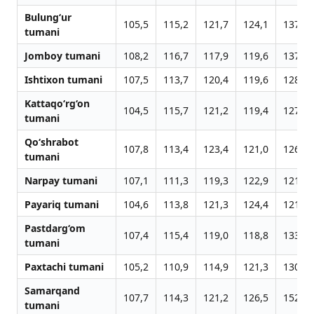
Bulung‘ur
105,5
115,2
121,7
124,1
137,3
tumani
Jomboy tumani
108,2
116,7
117,9
119,6
137,6
Ishtixon tumani
107,5
113,7
120,4
119,6
128,1
Kattaqo‘rg‘on
104,5
115,7
121,2
119,4
127,2
tumani
Qo‘shrabot
107,8
113,4
123,4
121,0
126,6
tumani
Narpay tumani
107,1
111,3
119,3
122,9
121,7
Payariq tumani
104,6
113,8
121,3
124,4
121,1
Pastdarg‘om
107,4
115,4
119,0
118,8
133,2
tumani
Paxtachi tumani
105,2
110,9
114,9
121,3
130,8
Samarqand
107,7
114,3
121,2
126,5
152,1
tumani