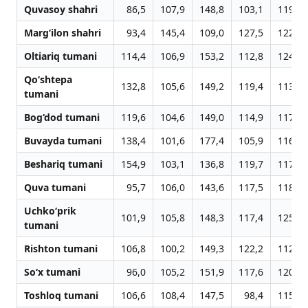
Quvasoy shahri
86,5
107,9
148,8
103,1
119,6
Marg‘ilon shahri
93,4
145,4
109,0
127,5
122,5
Oltiariq tumani
114,4
106,9
153,2
112,8
124,8
Qo‘shtepa
132,8
105,6
149,2
119,4
113,0
tumani
Bog‘dod tumani
119,6
104,6
149,0
114,9
117,6
Buvayda tumani
138,4
101,6
177,4
105,9
116,3
Beshariq tumani
154,9
103,1
136,8
119,7
117,5
Quva tumani
95,7
106,0
143,6
117,5
118,4
Uchko‘prik
101,9
105,8
148,3
117,4
125,5
tumani
Rishton tumani
106,8
100,2
149,3
122,2
112,4
So‘x tumani
96,0
105,2
151,9
117,6
120,6
Toshloq tumani
106,6
108,4
147,5
98,4
115,4