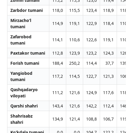
Zomin tumani
115,2
115,3
123,0
119,4
154,0
Zarbdor tumani
118,0
115,5
123,4
118,9
118,2
Mirzacho‘l
114,9
119,1
122,9
118,4
110,6
tumani
Zafarobod
114,1
110,6
122,6
119,1
110,7
tumani
Paxtakor tumani
112,8
123,9
123,2
124,3
126,8
Forish tumani
188,4
250,2
114,4
37,7
139,2
Yangiobod
117,2
114,5
122,7
121,3
106,9
tumani
Qashqadaryo
111,2
121,6
124,9
117,6
118,1
viloyati
Qarshi shahri
143,4
121,6
142,2
112,4
146,7
Shahrisabz
134,9
121,4
108,8
106,7
119,8
shahri
Ko‘kdala tumani
0,0
0,0
104,7
122,2
124,9