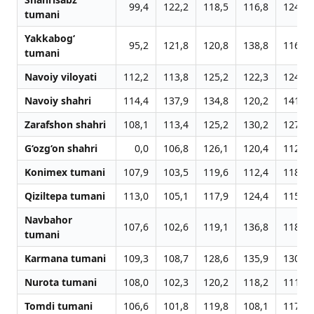
99,4
122,2
118,5
116,8
124,0
tumani
Yakkabog‘
95,2
121,8
120,8
138,8
116,0
tumani
Navoiy viloyati
112,2
113,8
125,2
122,3
124,6
Navoiy shahri
114,4
137,9
134,8
120,2
141,8
Zarafshon shahri
108,1
113,4
125,2
130,2
127,9
G‘ozg‘on shahri
0,0
106,8
126,1
120,4
112,8
Konimex tumani
107,9
103,5
119,6
112,4
118,3
Qiziltepa tumani
113,0
105,1
117,9
124,4
115,9
Navbahor
107,6
102,6
119,1
136,8
118,5
tumani
Karmana tumani
109,3
108,7
128,6
135,9
130,3
Nurota tumani
108,0
102,3
120,2
118,2
111,7
Tomdi tumani
106,6
101,8
119,8
108,1
117,6