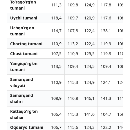
To‘raqo‘rg‘on
111,3
109,8
124,9
117,8
109,2
tumani
Uychi tumani
118,4
109,7
120,9
117,6
108,5
Uchqo‘rg‘on
114,7
107,8
122,4
138,1
108,6
tumani
Chortoq tumani
110,9
113,2
122,4
119,9
108,9
Chust tumani
107,5
110,9
125,5
119,3
110,4
Yangiqo‘rg‘on
113,5
109,4
124,5
109,4
106,9
tumani
Samarqand
110,9
115,3
124,9
124,1
124,4
viloyati
Samarqand
108,9
116,8
146,1
141,3
111,2
shahri
Kattaqo'rg'on
106,4
115,3
141,6
104,7
159,3
shahar
Oqdaryo tumani
106,7
115,6
124,3
122,2
144,8