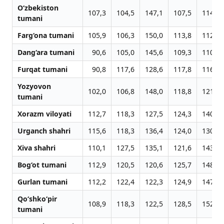
O‘zbekiston
107,3
104,5
147,1
107,5
114,6
tumani
Farg‘ona tumani
105,9
106,3
150,0
113,8
112,0
Dang‘ara tumani
90,6
105,0
145,6
109,3
110,0
Furqat tumani
90,8
117,6
128,6
117,8
116,3
Yozyovon
102,0
106,8
148,0
118,8
121,3
tumani
Xorazm viloyati
112,7
118,3
127,5
124,3
140,6
Urganch shahri
115,6
118,3
136,4
124,0
130,0
Xiva shahri
110,1
127,5
135,1
121,6
143,0
Bog‘ot tumani
112,9
120,5
120,6
125,7
148,7
Gurlan tumani
112,2
122,4
122,3
124,9
147,3
Qo‘shko‘pir
108,9
118,3
122,5
128,5
152,8
tumani