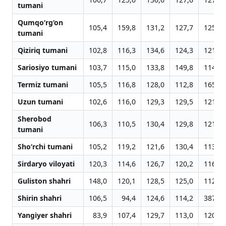
tumani
Qumqo‘rg‘on
105,4
159,8
131,2
127,7
125,1
tumani
Qiziriq tumani
102,8
116,3
134,6
124,3
121,6
Sariosiyo tumani
103,7
115,0
133,8
149,8
114,1
Termiz tumani
105,5
116,8
128,0
112,8
165,1
Uzun tumani
102,6
116,0
129,3
129,5
121,3
Sherobod
106,3
110,5
130,4
129,8
121,1
tumani
Sho‘rchi tumani
105,2
119,2
121,6
130,4
113,4
Sirdaryo viloyati
120,3
114,6
126,7
120,2
116,9
Guliston shahri
148,0
120,1
128,5
125,0
112,2
Shirin shahri
106,5
94,4
124,6
114,2
387,1
Yangiyer shahri
83,9
107,4
129,7
113,0
120,8