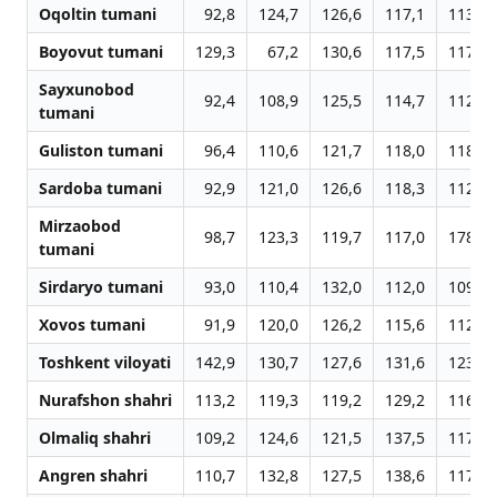
Oqoltin tumani
92,8
124,7
126,6
117,1
113,5
Boyovut tumani
129,3
67,2
130,6
117,5
117,7
Sayxunobod
92,4
108,9
125,5
114,7
112,2
tumani
Guliston tumani
96,4
110,6
121,7
118,0
118,9
Sardoba tumani
92,9
121,0
126,6
118,3
112,6
Mirzaobod
98,7
123,3
119,7
117,0
178,7
tumani
Sirdaryo tumani
93,0
110,4
132,0
112,0
109,3
Xovos tumani
91,9
120,0
126,2
115,6
112,1
Toshkent viloyati
142,9
130,7
127,6
131,6
123,5
Nurafshon shahri
113,2
119,3
119,2
129,2
116,5
Olmaliq shahri
109,2
124,6
121,5
137,5
117,6
Angren shahri
110,7
132,8
127,5
138,6
117,3