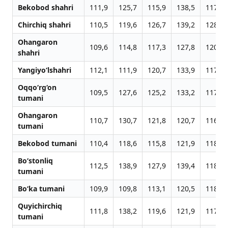
Bekobod shahri
111,9
125,7
115,9
138,5
117,7
Chirchiq shahri
110,5
119,6
126,7
139,2
128,0
Ohangaron
109,6
114,8
117,3
127,8
120,2
shahri
Yangiyo‘lshahri
112,1
111,9
120,7
133,9
117,7
Oqqo‘rg‘on
109,5
127,6
125,2
133,2
117,6
tumani
Ohangaron
110,7
130,7
121,8
120,7
116,3
tumani
Bekobod tumani
110,4
118,6
115,8
121,9
118,7
Bo‘stonliq
112,5
138,9
127,9
139,4
118,4
tumani
Bo‘ka tumani
109,9
109,8
113,1
120,5
118,6
Quyichirchiq
111,8
138,2
119,6
121,9
117,5
tumani