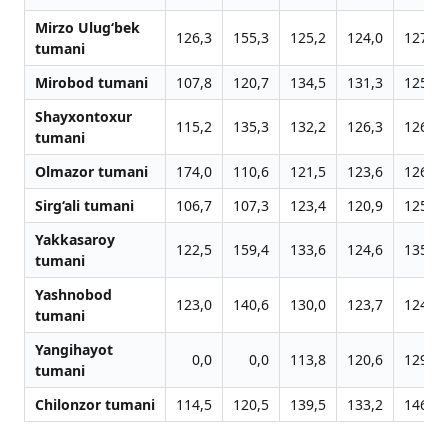
Mirzo Ulug‘bek
126,3
155,3
125,2
124,0
127,1
tumani
Mirobod tumani
107,8
120,7
134,5
131,3
125,9
Shayxontoxur
115,2
135,3
132,2
126,3
126,9
tumani
Olmazor tumani
174,0
110,6
121,5
123,6
126,2
Sirg‘ali tumani
106,7
107,3
123,4
120,9
125,6
Yakkasaroy
122,5
159,4
133,6
124,6
135,3
tumani
Yashnobod
123,0
140,6
130,0
123,7
124,8
tumani
Yangihayot
0,0
0,0
113,8
120,6
129,6
tumani
Chilonzor tumani
114,5
120,5
139,5
133,2
146,9