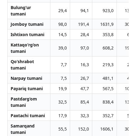
Bulung‘ur
29,4
94,1
923,0
136,3
tumani
Jomboy tumani
98,0
191,4
1631,9
303,3
Ishtixon tumani
14,5
28,4
353,8
63,7
Kattaqo‘rg‘on
39,0
97,0
608,2
191,7
tumani
Qo‘shrabot
7,7
16,3
219,3
22,4
tumani
Narpay tumani
7,5
26,7
481,1
41,0
Payariq tumani
19,9
47,7
567,5
100,1
Pastdarg‘om
32,5
85,4
838,4
139,2
tumani
Paxtachi tumani
17,9
32,3
352,7
56,1
Samarqand
55,5
152,0
1606,1
307,4
tumani