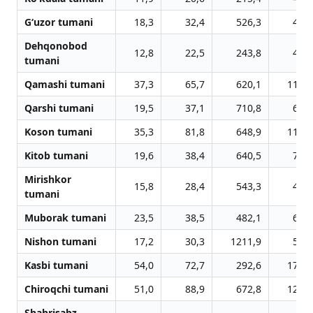
G‘uzor tumani
18,3
32,4
526,3
48,7
Dehqonobod
12,8
22,5
243,8
44,1
tumani
Qamashi tumani
37,3
65,7
620,1
112,7
Qarshi tumani
19,5
37,1
710,8
64,8
Koson tumani
35,3
81,8
648,9
113,9
Kitob tumani
19,6
38,4
640,5
71,6
Mirishkor
15,8
28,4
543,3
43,3
tumani
Muborak tumani
23,5
38,5
482,1
63,4
Nishon tumani
17,2
30,3
1211,9
50,1
Kasbi tumani
54,0
72,7
292,6
175,9
Chiroqchi tumani
51,0
88,9
672,8
126,9
Shahrisabz