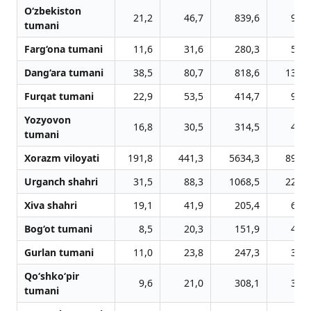
O‘zbekiston
21,2
46,7
839,6
95,1
tumani
Farg‘ona tumani
11,6
31,6
280,3
59,2
Dang‘ara tumani
38,5
80,7
818,6
132,3
Furqat tumani
22,9
53,5
414,7
91,3
Yozyovon
16,8
30,5
314,5
46,6
tumani
Xorazm viloyati
191,8
441,3
5634,3
892,2
Urganch shahri
31,5
88,3
1068,5
223,2
Xiva shahri
19,1
41,9
205,4
66,7
Bog‘ot tumani
8,5
20,3
151,9
41,2
Gurlan tumani
11,0
23,8
247,3
38,7
Qo‘shko‘pir
9,6
21,0
308,1
30,7
tumani