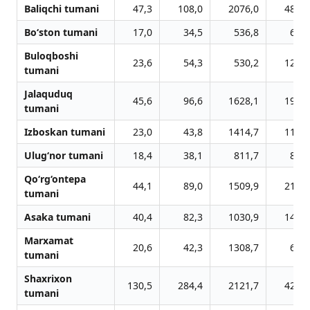
Baliqchi tumani
47,3
108,0
2076,0
480,9
Bo‘ston tumani
17,0
34,5
536,8
61,1
Buloqboshi
23,6
54,3
530,2
121,3
tumani
Jalaquduq
45,6
96,6
1628,1
196,7
tumani
Izboskan tumani
23,0
43,8
1414,7
110,5
Ulug‘nor tumani
18,4
38,1
811,7
88,8
Qo‘rg‘ontepa
44,1
89,0
1509,9
216,9
tumani
Asaka tumani
40,4
82,3
1030,9
143,8
Marxamat
20,6
42,3
1308,7
65,0
tumani
Shaxrixon
130,5
284,4
2121,7
424,1
tumani