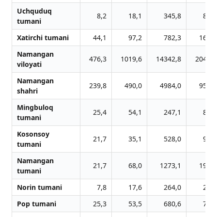
Uchquduq
8,2
18,1
345,8
88,8
tumani
Xatirchi tumani
44,1
97,2
782,3
169,9
Namangan
476,3
1019,6
14342,8
2041,4
viloyati
Namangan
239,8
490,0
4984,0
956,8
shahri
Mingbuloq
25,4
54,1
247,1
88,1
tumani
Kosonsoy
21,7
35,1
528,0
93,1
tumani
Namangan
21,7
68,0
1273,1
191,6
tumani
Norin tumani
7,8
17,6
264,0
27,1
Pop tumani
25,3
53,5
680,6
77,1