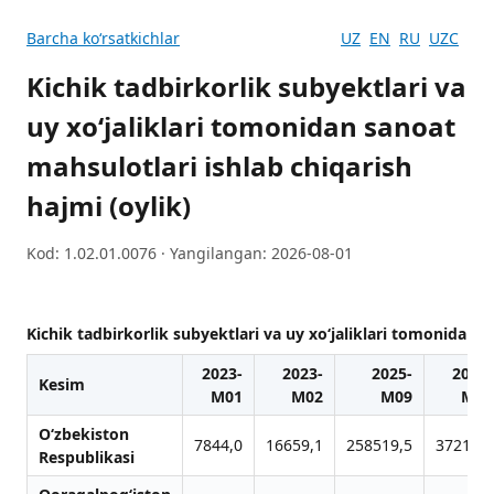
Barcha koʻrsatkichlar
UZ
EN
RU
UZC
Kichik tadbirkorlik subyektlari va
uy xo‘jaliklari tomonidan sanoat
mahsulotlari ishlab chiqarish
hajmi (oylik)
Kod: 1.02.01.0076 · Yangilangan: 2026-08-01
Kichik tadbirkorlik subyektlari va uy xo‘jaliklari tomonidan s
2023-
2023-
2025-
2023-
Kesim
M01
M02
M09
M03
O‘zbekiston
7844,0
16659,1
258519,5
37219,5
Respublikasi