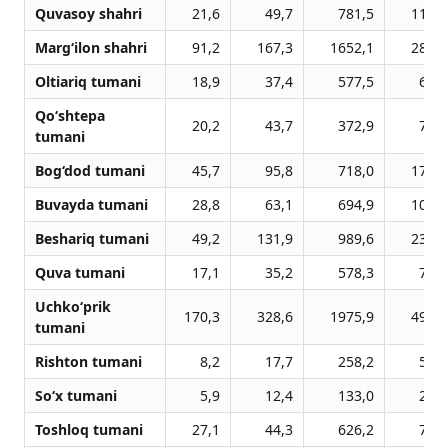
Quvasoy shahri
21,6
49,7
781,5
110,9
Marg‘ilon shahri
91,2
167,3
1652,1
284,0
Oltiariq tumani
18,9
37,4
577,5
60,8
Qo‘shtepa
20,2
43,7
372,9
71,3
tumani
Bog‘dod tumani
45,7
95,8
718,0
170,7
Buvayda tumani
28,8
63,1
694,9
103,1
Beshariq tumani
49,2
131,9
989,6
230,5
Quva tumani
17,1
35,2
578,3
71,2
Uchko‘prik
170,3
328,6
1975,9
493,1
tumani
Rishton tumani
8,2
17,7
258,2
53,0
So‘x tumani
5,9
12,4
133,0
20,9
Toshloq tumani
27,1
44,3
626,2
79,9