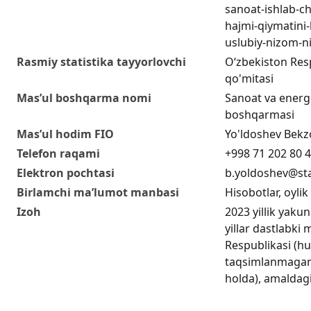
sanoat-ishlab-c
hajmi-qiymatini
uslubiy-nizom-ni
Rasmiy statistika tayyorlovchi
O‘zbekiston Respu
qo'mitasi
Mas’ul boshqarma nomi
Sanoat va energe
boshqarmasi
Mas’ul hodim FIO
Yo'ldoshev Bekzo
Telefon raqami
+998 71 202 80 
Elektron pochtasi
b.yoldoshev@sta
Birlamchi ma’lumot manbasi
Hisobotlar, oylik
Izoh
2023 yillik yakun
yillar dastlabki
Respublikasi (hu
taqsimlanmagan
holda), amaldag