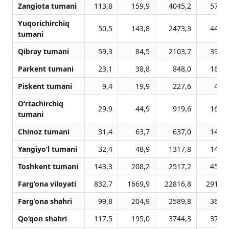
Zangiota tumani
113,8
159,9
4045,2
575,9
Yuqorichirchiq
50,5
143,8
2473,3
445,1
tumani
Qibray tumani
59,3
84,5
2103,7
393,8
Parkent tumani
23,1
38,8
848,0
162,0
Piskent tumani
9,4
19,9
227,6
43,8
O‘rtachirchiq
29,9
44,9
919,6
166,1
tumani
Chinoz tumani
31,4
63,7
637,0
146,9
Yangiyo‘l tumani
32,4
48,9
1317,8
142,1
Toshkent tumani
143,3
208,2
2517,2
453,7
Farg‘ona viloyati
832,7
1669,9
22816,8
2910,4
Farg‘ona shahri
99,8
204,9
2589,8
366,1
Qo‘qon shahri
117,5
195,0
3744,3
370,4