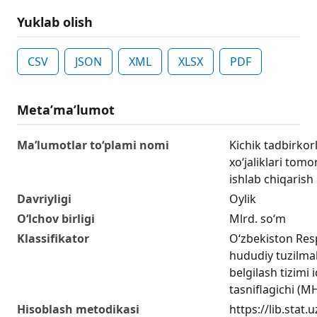
Yuklab olish
CSV
JSON
XML
XLSX
PDF
Metaʼmaʼlumot
Ma’lumotlar to‘plami nomi
Kichik tadbirkorl
xo‘jaliklari tom
ishlab chiqarish 
Davriyligi
Oylik
O‘lchov birligi
Mlrd. so‘m
Klassifikator
O‘zbekiston Res
hududiy tuzilmal
belgilash tizimi i
tasniflagichi (
Hisoblash metodikasi
https://lib.stat