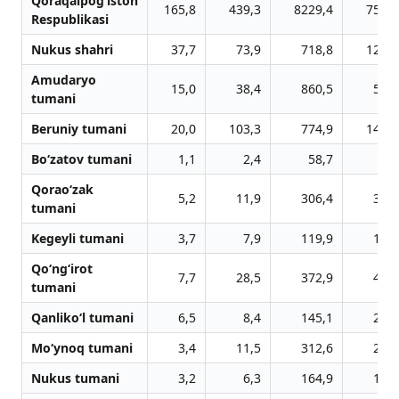
Qoraqalpog‘iston
165,8
439,3
8229,4
758,5
Respublikasi
Nukus shahri
37,7
73,9
718,8
122,4
Amudaryo
15,0
38,4
860,5
58,8
tumani
Beruniy tumani
20,0
103,3
774,9
142,0
Bo‘zatov tumani
1,1
2,4
58,7
6,8
Qorao‘zak
5,2
11,9
306,4
37,8
tumani
Kegeyli tumani
3,7
7,9
119,9
15,5
Qo‘ng‘irot
7,7
28,5
372,9
44,0
tumani
Qanliko‘l tumani
6,5
8,4
145,1
21,8
Mo‘ynoq tumani
3,4
11,5
312,6
24,7
Nukus tumani
3,2
6,3
164,9
10,8