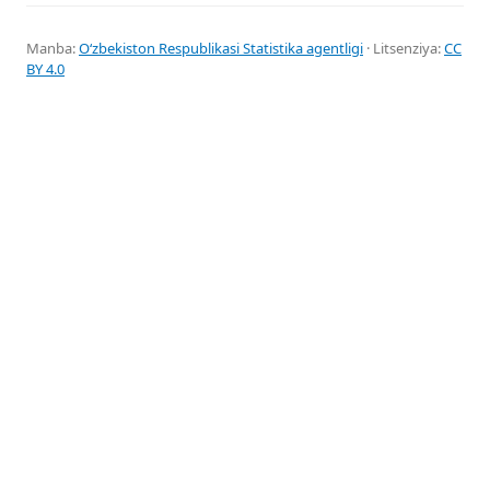
Manba:
Oʻzbekiston Respublikasi Statistika agentligi
· Litsenziya:
CC
BY 4.0