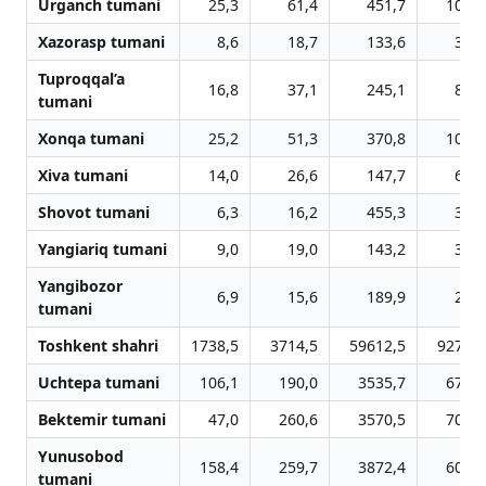
Urganch tumani
25,3
61,4
451,7
109,0
Xazorasp tumani
8,6
18,7
133,6
30,8
Tuproqqal’a
16,8
37,1
245,1
88,3
tumani
Xonqa tumani
25,2
51,3
370,8
107,5
Xiva tumani
14,0
26,6
147,7
60,5
Shovot tumani
6,3
16,2
455,3
39,2
Yangiariq tumani
9,0
19,0
143,2
34,3
Yangibozor
6,9
15,6
189,9
22,1
tumani
Toshkent shahri
1738,5
3714,5
59612,5
9276,7
Uchtepa tumani
106,1
190,0
3535,7
676,6
Bektemir tumani
47,0
260,6
3570,5
703,5
Yunusobod
158,4
259,7
3872,4
607,0
tumani