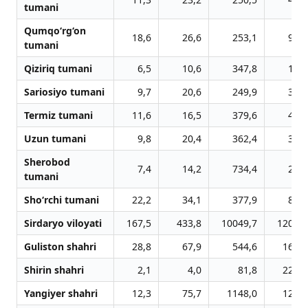
tumani
Qumqo‘rg‘on
18,6
26,6
253,1
91,6
tumani
Qiziriq tumani
6,5
10,6
347,8
13,8
Sariosiyo tumani
9,7
20,6
249,9
34,7
Termiz tumani
11,6
16,5
379,6
45,5
Uzun tumani
9,8
20,4
362,4
39,0
Sherobod
7,4
14,2
734,4
26,1
tumani
Sho‘rchi tumani
22,2
34,1
377,9
86,1
Sirdaryo viloyati
167,5
433,8
10049,7
1202,7
Guliston shahri
28,8
67,9
544,6
161,2
Shirin shahri
2,1
4,0
81,8
229,8
Yangiyer shahri
12,3
75,7
1148,0
128,7