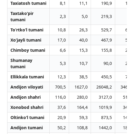
Taxiatosh tumani
8,1
11,1
190,9
18,1
Taxtako‘pir
2,3
5,0
219,3
9,5
tumani
To‘rtko‘l tumani
10,8
26,3
529,7
62,6
Xo‘jayli tumani
17,0
40,0
467,9
57,8
Chimboy tumani
6,6
15,3
155,8
28,6
Shumanay
5,3
10,7
90,0
20,8
tumani
Ellikkala tumani
12,3
38,5
450,5
76,3
Andijon viloyati
700,5
1627,0
26048,2
3468,8
Andijon shahri
116,0
280,0
3127,0
514,1
Xonobod shahri
37,6
164,4
1019,9
344,8
Oltinko‘l tumani
20,9
59,3
873,5
142,4
Andijon tumani
50,2
108,8
1442,0
183,5