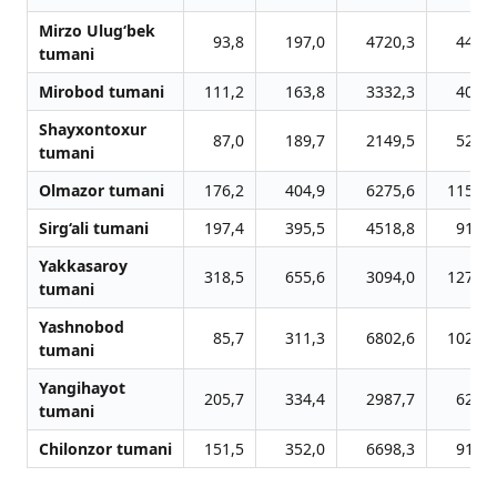
Mirzo Ulug‘bek
93,8
197,0
4720,3
443,9
tumani
Mirobod tumani
111,2
163,8
3332,3
406,0
Shayxontoxur
87,0
189,7
2149,5
527,4
tumani
Olmazor tumani
176,2
404,9
6275,6
1153,7
Sirg‘ali tumani
197,4
395,5
4518,8
911,1
Yakkasaroy
318,5
655,6
3094,0
1279,2
tumani
Yashnobod
85,7
311,3
6802,6
1029,1
tumani
Yangihayot
205,7
334,4
2987,7
623,3
tumani
Chilonzor tumani
151,5
352,0
6698,3
915,9