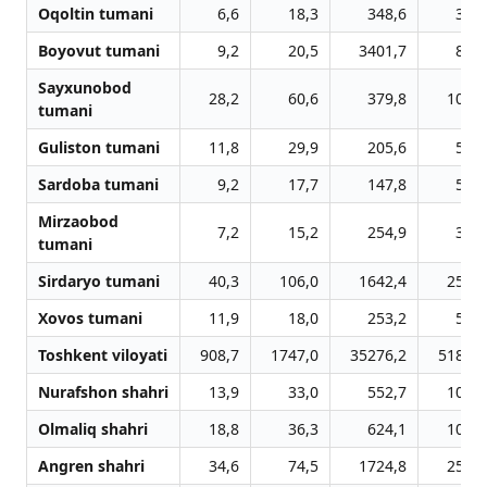
Oqoltin tumani
6,6
18,3
348,6
31,1
Boyovut tumani
9,2
20,5
3401,7
81,1
Sayxunobod
28,2
60,6
379,8
109,6
tumani
Guliston tumani
11,8
29,9
205,6
58,3
Sardoba tumani
9,2
17,7
147,8
54,5
Mirzaobod
7,2
15,2
254,9
37,4
tumani
Sirdaryo tumani
40,3
106,0
1642,4
258,9
Xovos tumani
11,9
18,0
253,2
52,2
Toshkent viloyati
908,7
1747,0
35276,2
5187,2
Nurafshon shahri
13,9
33,0
552,7
109,7
Olmaliq shahri
18,8
36,3
624,1
109,0
Angren shahri
34,6
74,5
1724,8
257,0