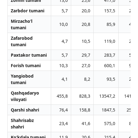
Zomin tumani
13,0
25,6
417,0
58,8
Zarbdor tumani
5,7
20,0
157,5
27,9
Mirzacho‘l
10,0
20,8
85,9
48,7
tumani
Zafarobod
4,7
10,5
119,0
20,0
tumani
Paxtakor tumani
5,7
29,7
283,7
58,4
Forish tumani
10,3
27,0
600,1
90,8
Yangiobod
4,1
8,2
93,5
25,4
tumani
Qashqadaryo
455,8
828,3
13547,2
1418,6
viloyati
Qarshi shahri
76,4
158,8
1847,5
250,4
Shahrisabz
23,4
41,6
575,0
86,5
shahri
Ko‘kdala tumani
11,9
20,6
215,4
44,8