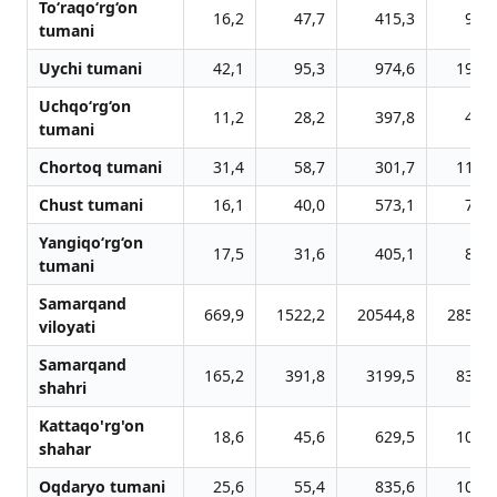
To‘raqo‘rg‘on
16,2
47,7
415,3
98,6
tumani
Uychi tumani
42,1
95,3
974,6
190,0
Uchqo‘rg‘on
11,2
28,2
397,8
44,4
tumani
Chortoq tumani
31,4
58,7
301,7
112,4
Chust tumani
16,1
40,0
573,1
79,3
Yangiqo‘rg‘on
17,5
31,6
405,1
82,9
tumani
Samarqand
669,9
1522,2
20544,8
2857,8
viloyati
Samarqand
165,2
391,8
3199,5
837,4
shahri
Kattaqo'rg'on
18,6
45,6
629,5
107,5
shahar
Oqdaryo tumani
25,6
55,4
835,6
100,6