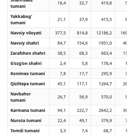
18,4
32,7
419,8
54,7
tumani
Yakkabog‘
21,1
37,9
415,5
66,7
tumani
Navoiy viloyati
377,5
814,8
12186,2
1699,2
Navoiy shahri
84,7
154,6
1951,0
405,5
Zarafshon shahri
38,5
68,3
663,4
134,6
G‘ozg‘on shahri
2,4
5,8
178,4
14,8
Konimex tumani
7,8
17,7
295,9
35,7
Qiziltepa tumani
45,1
117,1
1264,7
264,9
Navbahor
26,7
56,9
570,0
94,0
tumani
Karmana tumani
94,1
222,7
2642,2
399,5
Nurota tumani
22,4
49,1
379,9
79,1
Tomdi tumani
3,3
7,4
68,7
12,5