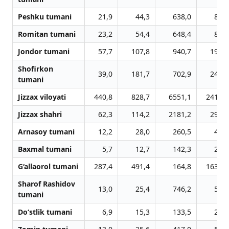
Peshku tumani
21,9
44,3
638,0
87,0
Romitan tumani
23,2
54,4
648,4
85,1
Jondor tumani
57,7
107,8
940,7
198,0
Shofirkon
39,0
181,7
702,9
240,4
tumani
Jizzax viloyati
440,8
828,7
6551,1
2414,3
Jizzax shahri
62,3
114,2
2181,2
292,8
Arnasoy tumani
12,2
28,0
260,5
45,2
Baxmal tumani
5,7
12,7
142,3
29,5
G‘allaorol tumani
287,4
491,4
164,8
1634,6
Sharof Rashidov
13,0
25,4
746,2
54,3
tumani
Do‘stlik tumani
6,9
15,3
133,5
28,0