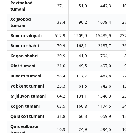
Paxtaobod
27,1
51,0
442,3
101,7
tumani
Xo‘jaobod
38,4
90,2
1679,4
273,2
tumani
Buxoro viloyati
512,9
1209,9
15435,9
2327,2
Buxoro shahri
70,9
168,1
2137,7
369,1
Kogon shahri
20,9
41,9
794,1
86,5
Olot tumani
21,0
49,5
497,0
98,1
Buxoro tumani
58,4
117,7
487,8
221,7
Vobkent tumani
23,3
61,5
742,6
130,0
G‘ijduvon tumani
64,2
131,1
1346,3
235,2
Kogon tumani
63,5
160,8
1174,5
341,7
Qorako‘l tumani
31,8
66,3
659,9
128,5
Qorovulbozor
16,9
24,9
594,5
105,8
tumani