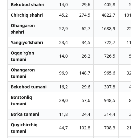
Bekobod shahri
14,0
29,6
405,8
57,0
Chirchiq shahri
45,2
274,5
4822,7
1010,0
Ohangaron
52,9
62,7
1688,9
228,5
shahri
Yangiyo‘lshahri
23,4
34,5
722,7
115,3
Oqqo‘rg‘on
14,0
26,2
726,5
53,3
tumani
Ohangaron
96,9
148,7
965,6
327,8
tumani
Bekobod tumani
16,2
29,6
307,8
49,9
Bo‘stonliq
29,0
57,6
948,5
84,8
tumani
Bo‘ka tumani
11,8
24,4
314,4
37,0
Quyichirchiq
44,7
102,8
708,3
218,3
tumani