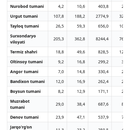
Nurobod tumani
4,2
10,6
403,8
24,8
Urgut tumani
107,8
188,2
2774,9
320,8
Tayloq tumani
26,5
59,3
656,0
105,5
Surxondaryo
205,3
362,8
8244,4
764,5
viloyati
Termiz shahri
18,8
49,6
828,5
122,3
Oltinsoy tumani
9,2
16,8
299,2
30,2
Angor tumani
7,0
14,8
330,4
26,2
Bandixon tumani
12,0
16,9
262,4
23,2
Boysun tumani
8,2
12,9
171,1
20,8
Muzrabot
29,0
38,4
687,6
86,1
tumani
Denov tumani
23,9
47,1
537,9
76,9
Jarqo‘rg‘on
11,3
23,2
250,5
42,1