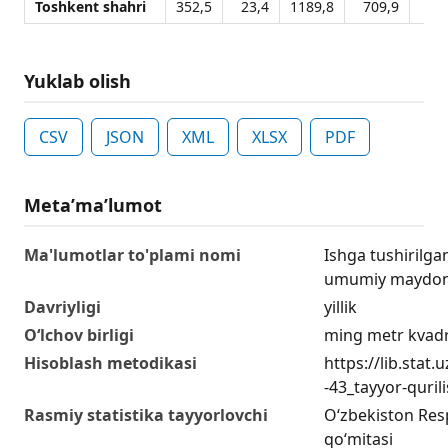
Toshkent shahri
352,5
23,4
1189,8
709,9
83
Yuklab olish
CSV
JSON
XML
XLSX
PDF
Metaʼmaʼlumot
Ma'lumotlar to'plami nomi
Ishga tushirilgan
umumiy maydon
Davriyligi
yillik
O‘lchov birligi
ming metr kvad
Hisoblash metodikasi
https://lib.stat
-43_tayyor-quril
Rasmiy statistika tayyorlovchi
O‘zbekiston Respu
qo‘mitasi