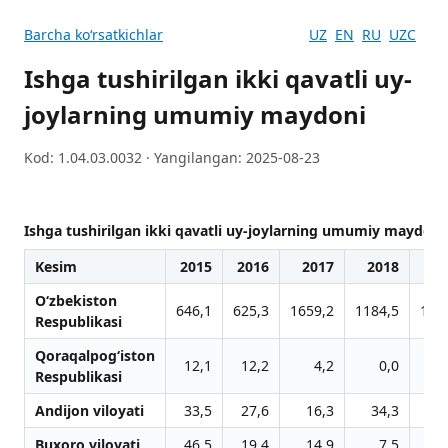
Barcha koʻrsatkichlar
UZ
EN
RU
UZC
Ishga tushirilgan ikki qavatli uy-
joylarning umumiy maydoni
Kod: 1.04.03.0032 · Yangilangan: 2025-08-23
Ishga tushirilgan ikki qavatli uy-joylarning umumiy maydoni
Kesim
2015
2016
2017
2018
20
O‘zbekiston
646,1
625,3
1659,2
1184,5
153
Respublikasi
Qoraqalpog‘iston
12,1
12,2
4,2
0,0
Respublikasi
Andijon viloyati
33,5
27,6
16,3
34,3
2
Buxoro viloyati
46,5
19,4
14,9
7,5
9