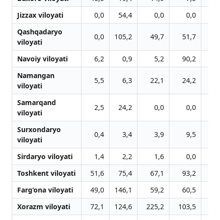
Jizzax viloyati
0,0
54,4
0,0
0,0
Qashqadaryo
0,0
105,2
49,7
51,7
viloyati
Navoiy viloyati
6,2
0,9
5,2
90,2
2
Namangan
5,5
6,3
22,1
24,2
8
viloyati
Samarqand
2,5
24,2
0,0
0,0
viloyati
Surxondaryo
0,4
3,4
3,9
9,5
viloyati
Sirdaryo viloyati
1,4
2,2
1,6
0,0
Toshkent viloyati
51,6
75,4
67,1
93,2
33
Farg‘ona viloyati
49,0
146,1
59,2
60,5
2
Xorazm viloyati
72,1
124,6
225,2
103,5
9