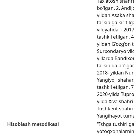
Taxiatosh shahri
bo‘lgan. 2. Andij
yildan Аsaka sh
tarkibiga kiriti
viloyatida: - 201
tashkil etilgan. 4
yildan G‘ozg‘on t
Surxondaryo vilo
yillarda Bandixo
tarkibida bo‘lgan
2018- yildan Nu
Yangiyo‘l shahar
tashkil etilgan. 
2020-yilda Tupro
yilda Xiva shahri 
Toshkent shahrid
Yangihayot tuman
Hisoblash metodikasi
"Ishga tushirilg
yotoqxonalarni