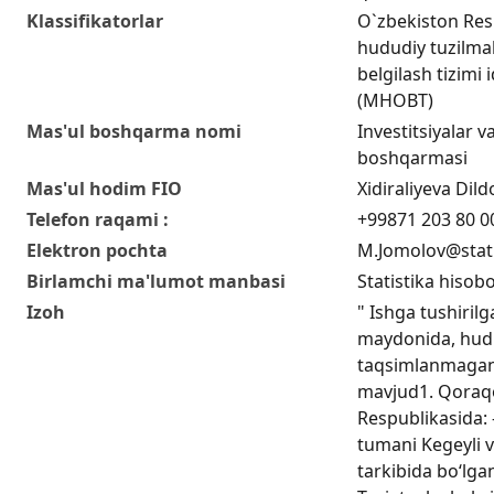
Klassifikatorlar
O`zbekiston Res
hududiy tuzilmala
belgilash tizimi 
(MHOBT)
Mas'ul boshqarma nomi
Investitsiyalar va
boshqarmasi
Mas'ul hodim FIO
Xidiraliyeva Di
Telefon raqami :
+99871 203 80 0
Elektron pochta
M.Jomolov@stat
Birlamchi ma'lumot manbasi
Statistika hisobo
Izoh
" Ishga tushiril
maydonida, hudu
taqsimlanmagan
mavjud1. Qoraq
Respublikasida: 
tumani Kegeyli 
tarkibida bo‘lgan