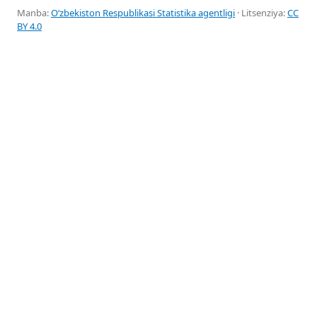
Manba:
Oʻzbekiston Respublikasi Statistika agentligi
· Litsenziya:
CC
BY 4.0