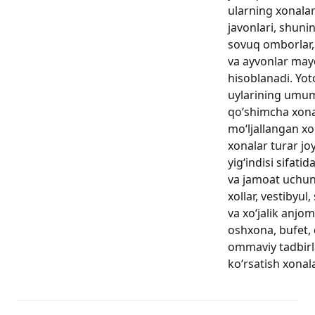
ularning xonalar
javonlari, shuni
sovuq omborlar,
va ayvonlar maydo
hisoblanadi. Yot
uylarining umu
qo‘shimcha xona
mo‘ljallangan xo
xonalar turar jo
yig‘indisi sifati
va jamoat uchun
xollar, vestibyul
va xo‘jalik anjo
oshxona, bufet,
ommaviy tadbirl
ko‘rsatish xonala