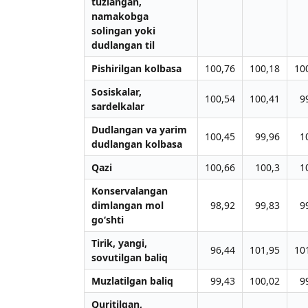
tuzlangan,
namakobga
solingan yoki
dudlangan til
Pishirilgan kolbasa
100,76
100,18
10
Sosiskalar,
100,54
100,41
9
sardelkalar
Dudlangan va yarim
100,45
99,96
1
dudlangan kolbasa
Qazi
100,66
100,3
1
Konservalangan
dimlangan mol
98,92
99,83
9
goʻshti
Tirik, yangi,
96,44
101,95
10
sovutilgan baliq
Muzlatilgan baliq
99,43
100,02
9
Quritilgan,