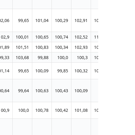
02,06
99,65
101,04
100,29
102,91
109,31
101,31
102,9
100,01
100,65
100,74
102,52
110,29
100,35
01,89
101,51
100,83
100,34
102,93
109,55
102,0
99,33
103,68
99,88
100,0
100,3
103,22
100,0
01,14
99,65
100,09
99,85
100,32
100,81
99,57
00,64
99,64
100,63
100,43
100,09
98,9
100,08
100,9
100,0
100,78
100,42
101,08
105,84
102,0