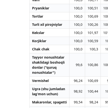
Pryaniklar
100,0
100,51
10
Tortlar
100,0
100,69
10
Turli xil pirojniylar
100,0
100,26
10
Kekslar
100,0
101,97
10
Korjiklar
100,0
100,59
1
Chak chak
100,0
100,3
1
Tayyor nonushtalar
shaklidagi boshoqli
99,6
100,86
10
donlar ("quruq
nonushtalar")
Vermishel
96,24
100,69
Ugra (shu jumladan
98,92
100,44
1
lagʻmon uchun)
Makaronlar, spagetti
99,54
98,24
9