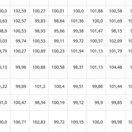
00,0
102,59
100,27
100,01
100,0
101,88
100,58
0,63
102,57
99,83
98,64
101,36
100,0
101,69
1
98,9
100,53
98,93
95,66
99,38
101,47
98,15
0,03
99,74
100,53
99,11
99,72
100,37
102,09
1
9,79
100,27
100,89
100,23
101,94
101,13
101,79
1
0,13
99,96
100,88
100,58
98,31
101,13
104,48
1,22
99,89
101,2
100,4
99,51
99,86
101,44
1
01,0
100,47
98,34
100,19
99,12
99,9
99,85
00,0
106,71
102,83
99,72
100,15
100,0
99,98
1