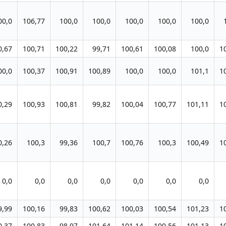
00,0
106,77
100,0
100,0
100,0
100,0
100,0
0,67
100,71
100,22
99,71
100,61
100,08
100,0
1
00,0
100,37
100,91
100,89
100,0
100,0
101,1
1
0,29
100,93
100,81
99,82
100,04
100,77
101,11
1
0,26
100,3
99,36
100,7
100,76
100,3
100,49
1
0,0
0,0
0,0
0,0
0,0
0,0
0,0
9,99
100,16
99,83
100,62
100,03
100,54
101,23
1
0,37
100,83
98,97
101,64
101,14
100,56
101,13
1