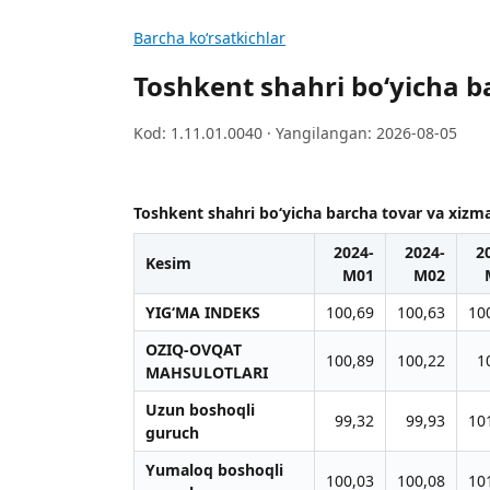
Barcha koʻrsatkichlar
Toshkent shahri bo‘yicha b
Kod: 1.11.01.0040 · Yangilangan: 2026-08-05
Toshkent shahri bo‘yicha barcha tovar va xizma
2024-
2024-
2
Kesim
М01
М02
YIGʻMA INDEKS
100,69
100,63
10
OZIQ-OVQAT
100,89
100,22
1
MAHSULOTLARI
Uzun boshoqli
99,32
99,93
10
guruch
Yumaloq boshoqli
100,03
100,08
10