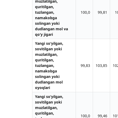
muzlatilgan,
quritilgan,
tuzlangan,
100,0
99,81
1
namakobga
solingan yoki
dudlangan mol va
qoʻy jigari
Yangi soʻyilgan,
sovitilgan yoki
muzlatilgan,
quritilgan,
tuzlangan,
99,83
103,85
10
namakobga
solingan yoki
dudlangan mol
oyoqlari
Yangi soʻyilgan,
sovitilgan yoki
muzlatilgan,
quritilgan,
100,0
99,46
10