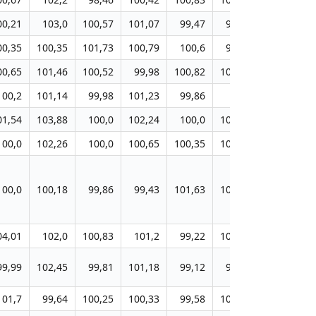
00,21
103,0
100,57
101,07
99,47
98,85
100,0
00,35
100,35
101,73
100,79
100,6
99,22
100,06
00,65
101,46
100,52
99,98
100,82
101,72
100,0
100,2
101,14
99,98
101,23
99,86
99,6
99,97
01,54
103,88
100,0
102,24
100,0
100,54
100,0
100,0
102,26
100,0
100,65
100,35
101,23
100,0
100,0
100,18
99,86
99,43
101,63
100,14
101,73
04,01
102,0
100,83
101,2
99,22
101,21
100,5
99,99
102,45
99,81
101,18
99,12
99,67
101,17
101,7
99,64
100,25
100,33
99,58
100,49
100,39