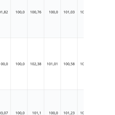
01,82
100,0
100,76
100,0
101,03
106,06
101,2
100,0
100,0
102,38
101,01
100,58
105,35
101,79
03,07
100,0
101,1
100,0
101,23
107,62
100,72