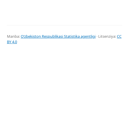
Manba:
Oʻzbekiston Respublikasi Statistika agentligi
· Litsenziya:
CC
BY 4.0