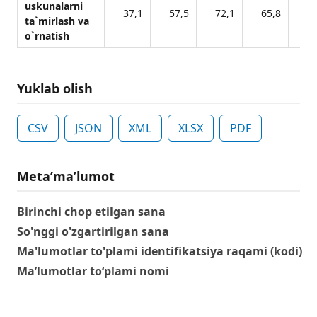
uskunalarni
37,1
57,5
72,1
65,8
62
ta`mirlash va
o`rnatish
Yuklab olish
CSV
JSON
XML
XLSX
PDF
Metaʼmaʼlumot
Birinchi chop etilgan sana
So'nggi o'zgartirilgan sana
Ma'lumotlar to'plami identifikatsiya raqami (kodi)
Ma’lumotlar to‘plami nomi