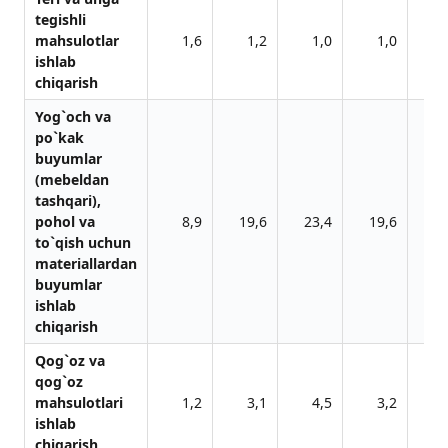
tegishli
mahsulotlar
1,6
1,2
1,0
1,0
ishlab
chiqarish
Yog`och va
po`kak
buyumlar
(mebeldan
tashqari),
pohol va
8,9
19,6
23,4
19,6
33
to`qish uchun
materiallardan
buyumlar
ishlab
chiqarish
Qog`oz va
qog`oz
mahsulotlari
1,2
3,1
4,5
3,2
ishlab
chiqarish