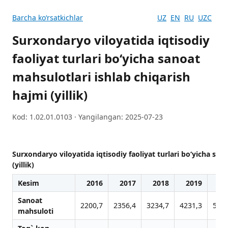
Barcha koʻrsatkichlar
UZ
EN
RU
UZC
Surxondaryo viloyatida iqtisodiy
faoliyat turlari bo‘yicha sanoat
mahsulotlari ishlab chiqarish
hajmi (yillik)
Kod: 1.02.01.0103 · Yangilangan: 2025-07-23
Surxondaryo viloyatida iqtisodiy faoliyat turlari bo‘yicha san
(yillik)
Kesim
2016
2017
2018
2019
20
Sanoat
2200,7
2356,4
3234,7
4231,3
5322
mahsuloti