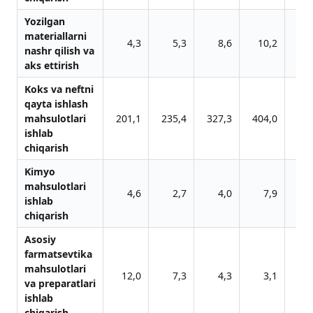
Yozilgan
materiallarni
4,3
5,3
8,6
10,2
10
nashr qilish va
aks ettirish
Koks va neftni
qayta ishlash
mahsulotlari
201,1
235,4
327,3
404,0
315
ishlab
chiqarish
Kimyo
mahsulotlari
4,6
2,7
4,0
7,9
29
ishlab
chiqarish
Asosiy
farmatsevtika
mahsulotlari
12,0
7,3
4,3
3,1
21
va preparatlari
ishlab
chiqarish