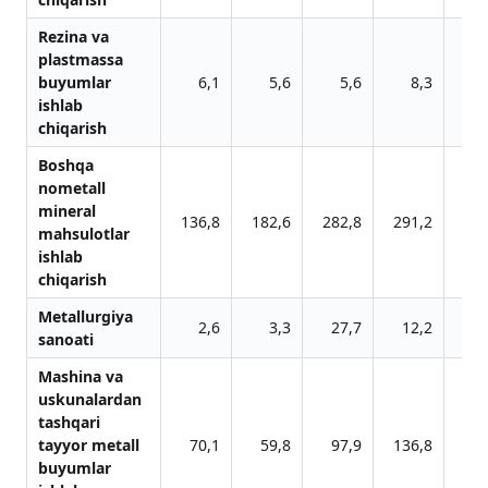
Rezina va
plastmassa
buyumlar
6,1
5,6
5,6
8,3
11
ishlab
chiqarish
Boshqa
nometall
mineral
136,8
182,6
282,8
291,2
361
mahsulotlar
ishlab
chiqarish
Metallurgiya
2,6
3,3
27,7
12,2
120
sanoati
Mashina va
uskunalardan
tashqari
tayyor metall
70,1
59,8
97,9
136,8
190
buyumlar