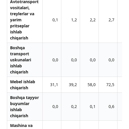
Avtotransport
vositalari,
treylerlar va
yarim
0,1
1,2
2,2
2,7
pritseplar
ishlab
chiqarish
Boshqa
transport
uskunalari
0,0
0,0
0,0
0,0
ishlab
chiqarish
Mebel ishlab
31,1
39,2
58,0
72,5
71
chiqarish
Boshqa tayyor
buyumlar
0,0
0,2
0,1
0,6
ishlab
chiqarish
Mashina va