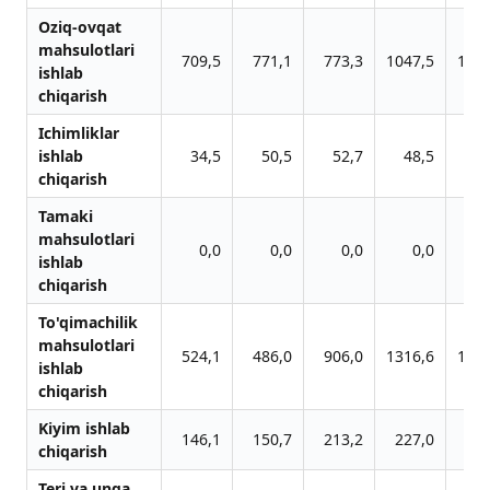
Oziq-ovqat
mahsulotlari
709,5
771,1
773,3
1047,5
1226
ishlab
chiqarish
Ichimliklar
ishlab
34,5
50,5
52,7
48,5
42
chiqarish
Tamaki
mahsulotlari
0,0
0,0
0,0
0,0
ishlab
chiqarish
To'qimachilik
mahsulotlari
524,1
486,0
906,0
1316,6
1949
ishlab
chiqarish
Kiyim ishlab
146,1
150,7
213,2
227,0
288
chiqarish
Teri va unga