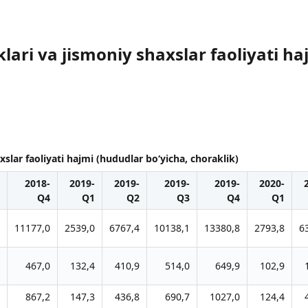
klari va jismoniy shaxslar faoliyati h
axslar faoliyati hajmi (hududlar boʻyicha, choraklik)
2018-
2019-
2019-
2019-
2019-
2020-
Q4
Q1
Q2
Q3
Q4
Q1
11177,0
2539,0
6767,4
10138,1
13380,8
2793,8
6
467,0
132,4
410,9
514,0
649,9
102,9
867,2
147,3
436,8
690,7
1027,0
124,4