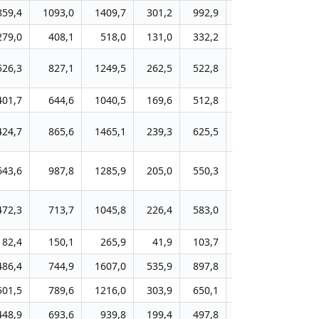
859,4
1093,0
1409,7
301,2
992,9
1303,7
1761,
279,0
408,1
518,0
131,0
332,2
451,4
582,
526,3
827,1
1249,5
262,5
522,8
938,5
1452,
401,7
644,6
1040,5
169,6
512,8
873,5
1288,
424,7
865,6
1465,1
239,3
625,5
1138,7
1721,
643,6
987,8
1285,9
205,0
550,3
1022,7
1413,
472,3
713,7
1045,8
226,4
583,0
904,5
1432,
82,4
150,1
265,9
41,9
103,7
167,0
302,
486,4
744,9
1607,0
535,9
897,8
1380,4
2168,
501,5
789,6
1216,0
303,9
650,1
1045,1
1486,
448,9
693,6
939,8
199,4
497,8
1103,6
1555,