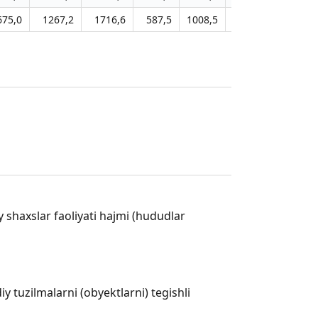
675,0
1267,2
1716,6
587,5
1008,5
1685,4
2366,
iy shaxslar faoliyati hajmi (hududlar
 tuzilmalarni (obyektlarni) tegishli