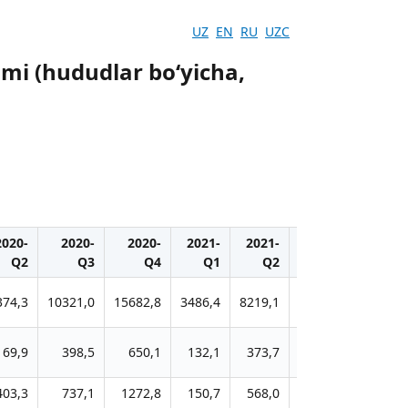
UZ
EN
RU
UZC
ajmi (hududlar boʻyicha,
2020-
2020-
2020-
2021-
2021-
2021-
2021
Q2
Q3
Q4
Q1
Q2
Q3
Q
374,3
10321,0
15682,8
3486,4
8219,1
13539,7
19739,
169,9
398,5
650,1
132,1
373,7
539,5
770,
403,3
737,1
1272,8
150,7
568,0
985,7
1437,