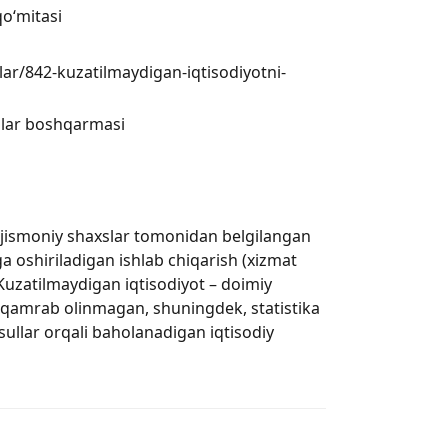
qo‘mitasi
blar/842-kuzatilmaydigan-iqtisodiyotni-
oblar boshqarmasi
ki jismoniy shaxslar tomonidan belgilangan
 oshiriladigan ishlab chiqarish (xizmat
; Kuzatilmaydigan iqtisodiyot – doimiy
an qamrab olinmagan, shuningdek, statistika
usullar orqali baholanadigan iqtisodiy