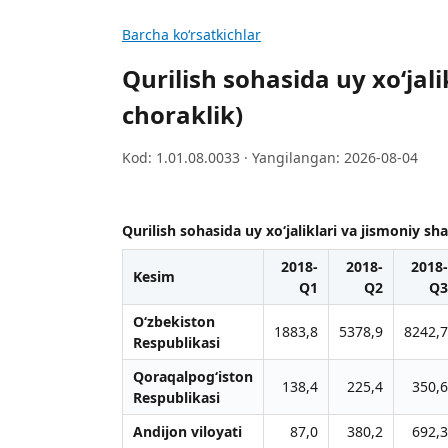
Barcha koʻrsatkichlar
Qurilish sohasida uy xo‘jali
choraklik)
Kod: 1.01.08.0033 · Yangilangan: 2026-08-04
Qurilish sohasida uy xo‘jaliklari va jismoniy sh
2018-
2018-
2018-
Kesim
Q1
Q2
Q3
O‘zbekiston
1883,8
5378,9
8242,7
Respublikasi
Qoraqalpog‘iston
138,4
225,4
350,6
Respublikasi
Andijon viloyati
87,0
380,2
692,3