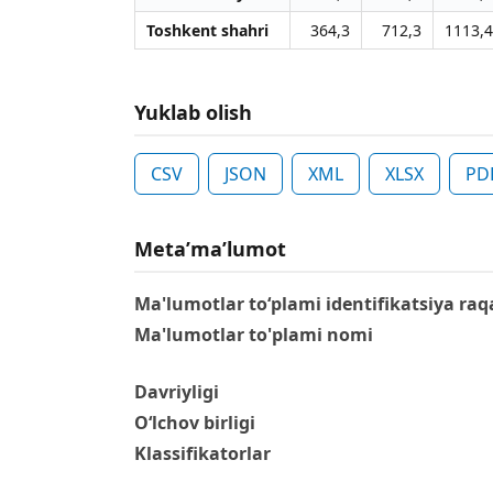
Toshkent shahri
364,3
712,3
1113,4
Yuklab olish
CSV
JSON
XML
XLSX
PD
Metaʼmaʼlumot
Ma'lumotlar to‘plami identifikatsiya raq
Ma'lumotlar to'plami nomi
Davriyligi
O‘lchov birligi
Klassifikatorlar