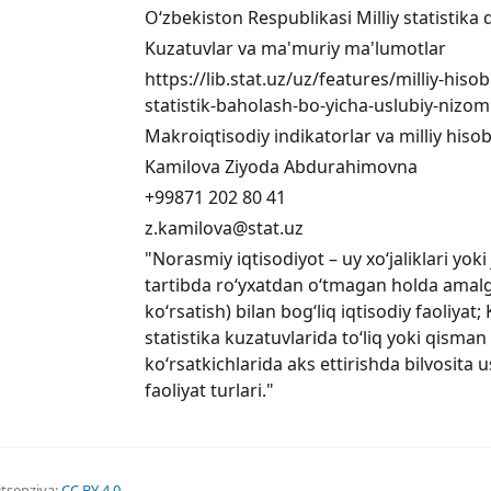
O‘zbekiston Respublikasi Milliy statistika 
Kuzatuvlar va ma'muriy ma'lumotlar
https://lib.stat.uz/uz/features/milliy-hiso
statistik-baholash-bo-yicha-uslubiy-nizom
Makroiqtisodiy indikatorlar va milliy his
Kamilova Ziyoda Abdurahimovna
+99871 202 80 41
z.kamilova@stat.uz
"Norasmiy iqtisodiyot – uy xo‘jaliklari yo
tartibda ro‘yxatdan o‘tmagan holda amalga
ko‘rsatish) bilan bog‘liq iqtisodiy faoliyat
statistika kuzatuvlarida to‘liq yoki qism
ko‘rsatkichlarida aks ettirishda bilvosita 
faoliyat turlari."
itsenziya:
CC BY 4.0