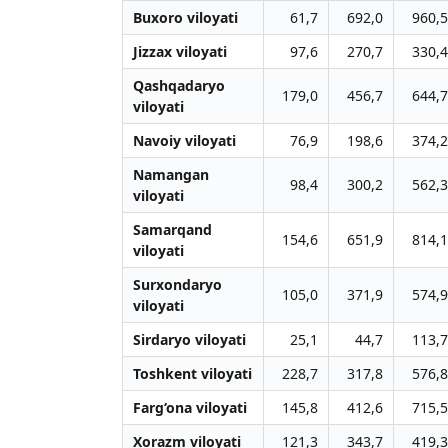
Buxoro viloyati
61,7
692,0
960,5
Jizzax viloyati
97,6
270,7
330,4
Qashqadaryo
179,0
456,7
644,7
viloyati
Navoiy viloyati
76,9
198,6
374,2
Namangan
98,4
300,2
562,3
viloyati
Samarqand
154,6
651,9
814,1
viloyati
Surxondaryo
105,0
371,9
574,9
viloyati
Sirdaryo viloyati
25,1
44,7
113,7
Toshkent viloyati
228,7
317,8
576,8
Farg‘ona viloyati
145,8
412,6
715,5
Xorazm viloyati
121,3
343,7
419,3