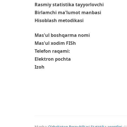
Rasmiy statistika tayyorlovchi
Birlamchi ma'lumot manbasi
Hisoblash metodikasi
Mas'ul boshqarma nomi
Mas'ul xodim FISh
Telefon raqami:
Elektron pochta
Izoh
Manba:
Oʻzbekiston Respublikasi Statistika agentligi
· L