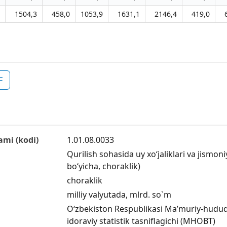
1504,3
458,0
1053,9
1631,1
2146,4
419,0
F
ami (kodi)
1.01.08.0033
Qurilish sohasida uy xo‘jaliklari va jismon
boʻyicha, choraklik)
choraklik
milliy valyutada, mlrd. so`m
Oʻzbekiston Respublikasi Maʼmuriy-hududiy
idoraviy statistik tasniflagichi (MHOBT)