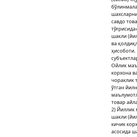
бўлинмала
шахсларни
савдо тов
тўғрисида»
шакли (йи
ва қолдиқ
ҳисоботи.
субъектла
Ойлик маъ
корхона в
чораклик 
ўтган йил
маълумотл
товар айл
2) Йиллик 
шакли (йи
кичик кор
асосида ш