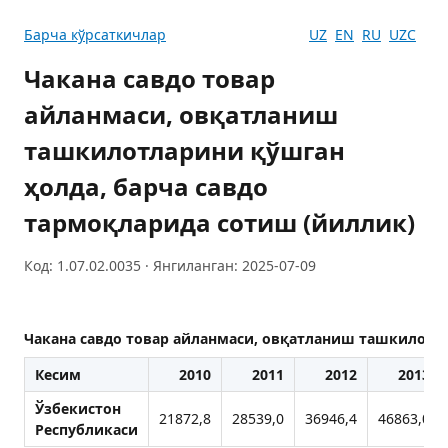
Барча кўрсаткичлар
UZ
EN
RU
UZC
Чакана савдо товар
айланмаси, овқатланиш
ташкилотларини қўшган
ҳолда, барча савдо
тармоқларида сотиш (йиллик)
Код: 1.07.02.0035 · Янгиланган: 2025-07-09
Чакана савдо товар айланмаси, овқатланиш ташкилотла
Кесим
2010
2011
2012
2013
Ўзбекистон
21872,8
28539,0
36946,4
46863,0
Республикаси