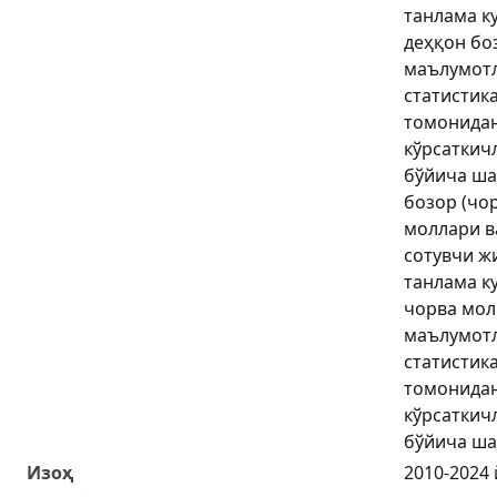
танлама к
деҳқон бо
маълумотл
статистик
томонидан
кўрсаткич
бўйича ша
бозор (чор
моллари в
сотувчи ж
танлама к
чорва мол
маълумотл
статистик
томонидан
кўрсаткич
бўйича ша
Изоҳ
2010-2024