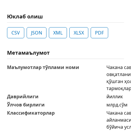
Юклаб олиш
CSV
JSON
XML
XLSX
PDF
Метамаълумот
Маълумотлар тўплами номи
Чакана са
овқатлан
қўшган ҳо
тармоқлар
Даврийлиги
йиллик
Ўлчов бирлиги
млрд.сўм
Классификаторлар
Чакана са
айланмаси
бўйича ус