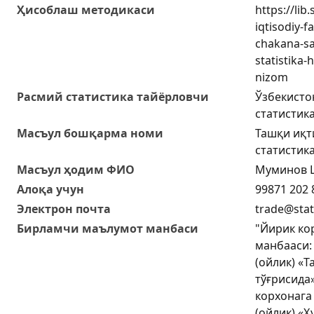
Ҳисоблаш методикаси
https://lib
iqtisodiy-f
chakana-sa
statistika-
nizom
Расмий статистика тайёрловчи
Ўзбекисто
статистик
Масъул бошқарма номи
Ташқи иқт
статистик
Масъул ҳодим ФИО
Муминов 
Алоқа учун
99871 202 
Электрон почта
trade@stat
Бирламчи маълумот манбаси
"Йирик ко
манбааси:
(ойлик) «
тўғрисида»
корхонага
(ойлик) «