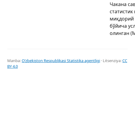
Чакана са
статистик 
миқдорий 
бўйича ус
олинган (М
Manba:
Oʻzbekiston Respublikasi Statistika agentligi
· Litsenziya:
CC
BY 4.0