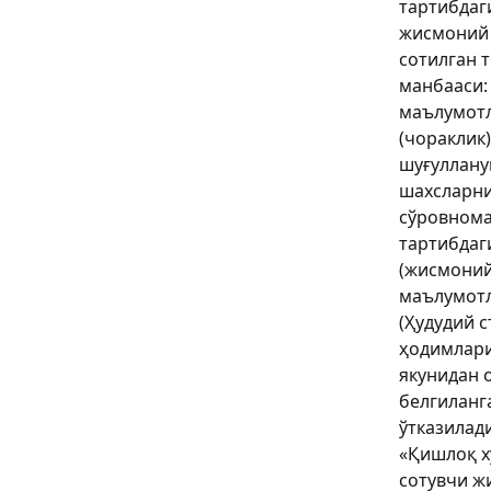
тартибдаг
жисмоний
сотилган 
манбааси:
маълумотл
(чораклик
шуғуллан
шахсларни
сўровнома
тартибдаг
(жисмоний
маълумот
(Ҳудудий 
ҳодимлари
якунидан 
белгиланг
ўтказилади
«Қишлоқ х
сотувчи ж