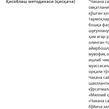
Ҳисоблаш методикаси (қисқача)
"Чакана с
овқатлан
қўшган ҳо
тармоқлар
бошқа фао
шуғуллану
ҳам агар 
олинган т
айирбошл
мувофиқ о
ишлаб чиқ
муассасал
орқали тўл
Чакана са
шакллант
кўрсатмал
«Миллий ҳ
«Чакана с
бўйича ха