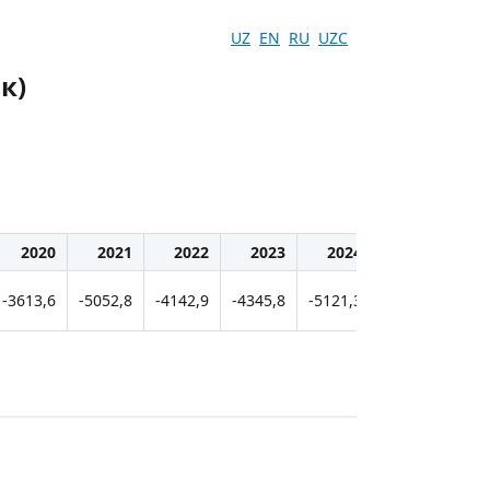
UZ
EN
RU
UZC
к)
2020
2021
2022
2023
2024
2025
-3613,6
-5052,8
-4142,9
-4345,8
-5121,3
-5506,4