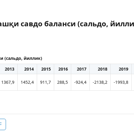
шқи савдо баланси (сальдо, йилли
и (сальдо, йиллик)
2013
2014
2015
2016
2017
2018
2019
1367,9
1452,4
911,7
288,5
-924,4
-2138,2
-1993,8
F