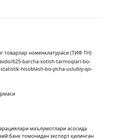
г товарлар номенклатураси (ТИФ ТН)
a-savdo/625-barcha-sotish-tarmoqlari-bo-
statistik-hisoblash-bo-yicha-uslubiy-qo-
армаси
ларациялари маълумотлари асосида
зий банк томонидан экспорт қилинган