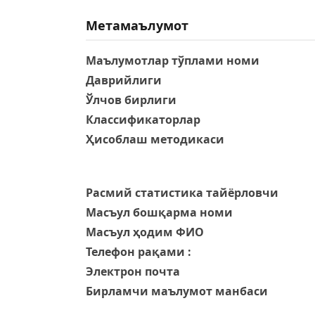
Метамаълумот
Маълумотлар тўплами номи
Даврийлиги
Ўлчов бирлиги
Классификаторлар
Ҳисоблаш методикаси
Расмий статистика тайёрловчи
Масъул бошқарма номи
Масъул ҳодим ФИО
Телефон рақами :
Электрон почта
Бирламчи маълумот манбаси