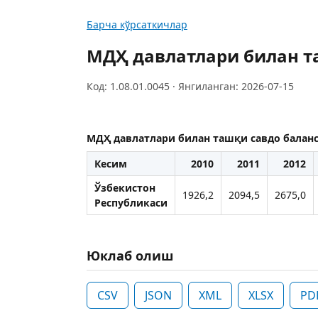
Барча кўрсаткичлар
МДҲ давлатлари билан та
Код: 1.08.01.0045 · Янгиланган: 2026-07-15
МДҲ давлатлари билан ташқи савдо баланс
Кесим
2010
2011
2012
Ўзбекистон
1926,2
2094,5
2675,0
Республикаси
Юклаб олиш
CSV
JSON
XML
XLSX
PD