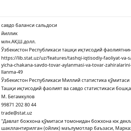
савдо баланси сальдоси
йиллик
млн.АҚШ.долл.
Ўзбекистон Республикаси ташқи иқтисодий фаолиятнин
https://lib.stat.uz/uz/features/tashqi-iqtisodiy-faoliyat-v
yicha-chakana-savdo-tovar-aylanmasi-va-tovar-zahiralarini-
llanma-49
Ўзбекистон Республикаси Миллий статистика қўмитаси
Ташқи иқтисодий фаолият ва савдо статистикаси бошқ
М. Бегамкулов
99871 202 80 44
trade@stat.uz
"Давлат божхона қўмитаси томонидан божхона юк дек
шакллантирилган (ойлик) маълумотлар баъзаси, Марка