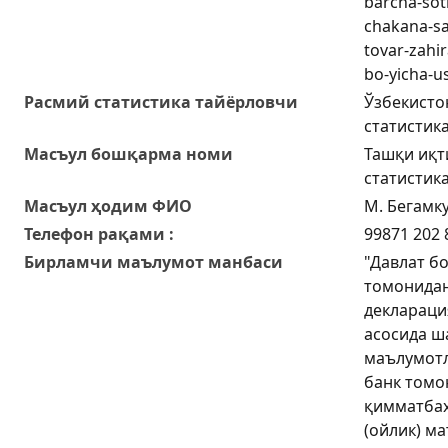
barcha-sot
chakana-sa
tovar-zahir
bo-yicha-u
Расмий статистика тайёрловчи
Ўзбекисто
статистик
Масъул бошқарма номи
Ташқи иқт
статистик
Масъул ҳодим ФИО
М. Бегамк
Телефон рақами :
99871 202 
Бирламчи маълумот манбаси
"Давлат б
томонидан
деклараци
асосида ш
маълумотл
банк томо
қимматбаҳ
(ойлик) м