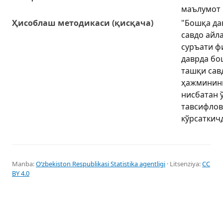
маълумот
Ҳисоблаш методикаси (қисқача)
"Бошқа да
савдо айл
суръати ф
даврда бо
ташқи сав
ҳажмининг
нисбатан 
тавсифлов
кўрсаткичд
Manba:
Oʻzbekiston Respublikasi Statistika agentligi
· Litsenziya:
CC
BY 4.0