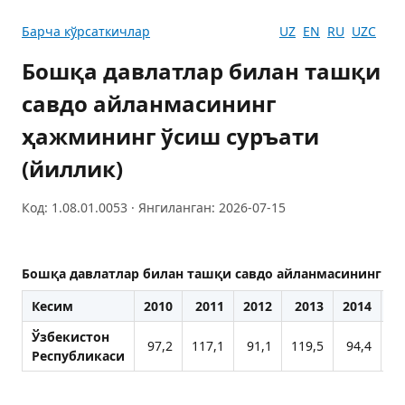
Барча кўрсаткичлар
UZ
EN
RU
UZC
Бошқа давлатлар билан ташқи
савдо айланмасининг
ҳажмининг ўсиш суръати
(йиллик)
Код: 1.08.01.0053 · Янгиланган: 2026-07-15
Бошқа давлатлар билан ташқи савдо айланмасининг ҳа
Кесим
2010
2011
2012
2013
2014
20
Ўзбекистон
97,2
117,1
91,1
119,5
94,4
9
Республикаси