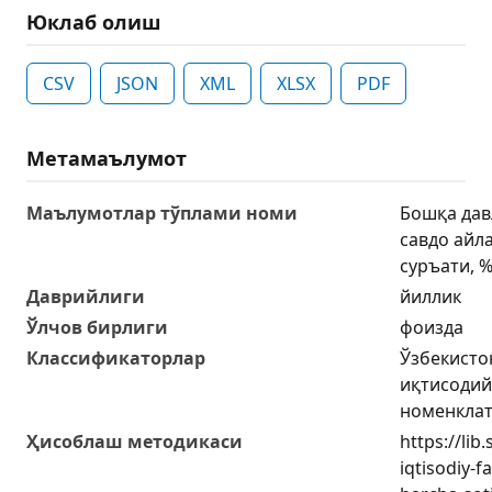
Юклаб олиш
CSV
JSON
XML
XLSX
PDF
Метамаълумот
Маълумотлар тўплами номи
Бошқа дав
савдо айл
суръати, %
Даврийлиги
йиллик
Ўлчов бирлиги
фоизда
Классификаторлар
Ўзбекисто
иқтисодий
номенклат
Ҳисоблаш методикаси
https://lib
iqtisodiy-f