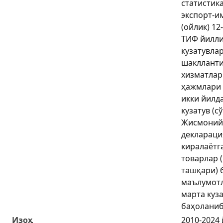
статистик
экспорт-и
(ойлик) 12
ТИФ йилли
кузатувла
шаклланти
хизматлар
ҳажмлари 
икки йилд
кузатув (с
Жисмоний
деклараци
киралаётг
товарлар 
ташқари) 
маълумотл
марта куза
баҳоланиб
Изоҳ
2010-2024