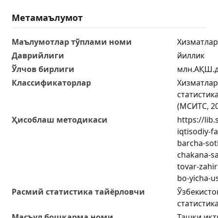
Метамаълумот
Маълумотлар тўплами номи
Хизматлар
Даврийлиги
йиллик
Ўлчов бирлиги
млн.АҚШ.д
Классификаторлар
Хизматлар
статистик
(МСИТС, 2
Ҳисоблаш методикаси
https://lib
iqtisodiy-f
barcha-sot
chakana-sa
tovar-zahir
bo-yicha-u
Расмий статистика тайёрловчи
Ўзбекисто
статистик
Масъул бошқарма номи
Ташқи иқт