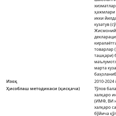
хизматлар
ҳажмлари 
икки йилд
кузатув (с
Жисмоний
деклараци
киралаётг
товарлар 
ташқари) 
маълумотл
марта куза
баҳоланиб
Изоҳ
2010-2024
Ҳисоблаш методикаси (қисқача)
Тўлов бал
халқаро и
(ИМФ, ВИ 
халқаро с
бўйича қў