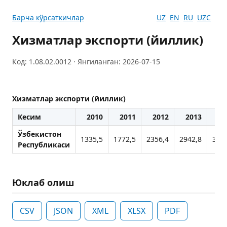
Барча кўрсаткичлар
UZ
EN
RU
UZC
Хизматлар экспорти (йиллик)
Код: 1.08.02.0012 · Янгиланган: 2026-07-15
Хизматлар экспорти (йиллик)
Кесим
2010
2011
2012
2013
20
Ўзбекистон
1335,5
1772,5
2356,4
2942,8
303
Республикаси
Юклаб олиш
CSV
JSON
XML
XLSX
PDF