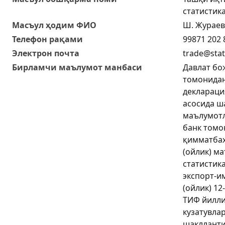
статистик
Масъул ҳодим ФИО
Ш. Жураев
Телефон рақами
99871 202 
Электрон почта
trade@stat
Бирламчи маълумот манбаси
Давлат бо
томонидан
деклараци
асосида ш
маълумотл
банк томо
қимматбаҳ
(ойлик) м
статистик
экспорт-и
(ойлик) 12
ТИФ йилли
кузатувла
шаклланти