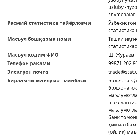
uslubyi-nyz
shymchalar-
Расмий статистика тайёрловчи
Ўзбекистон
статистика
Масъул бошқарма номи
Ташқи иқти
статистика
Масъул ҳодим ФИО
Ш. Жураев
Телефон рақами
99871 202 8
Электрон почта
trade@stat.
Бирламчи маълумот манбаси
Божхона қў
божхона юк
маълумотла
шакллантир
маълумотла
банк томон
қимматбаҳо
(ойлик) ма