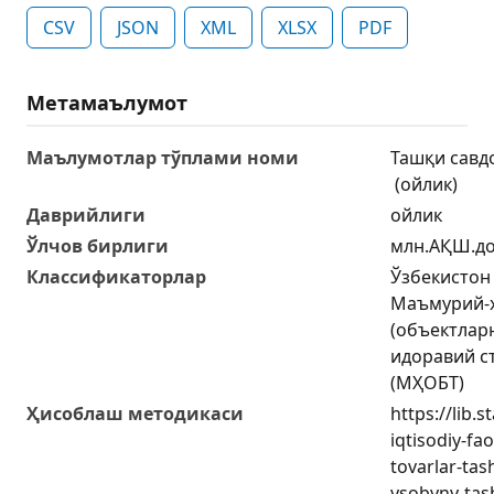
CSV
JSON
XML
XLSX
PDF
Метамаълумот
Маълумотлар тўплами номи
Ташқи савд
(ойлик)
Даврийлиги
ойлик
Ўлчов бирлиги
млн.АҚШ.до
Классификаторлар
Ўзбекистон
Маъмурий-ҳ
(объектлар
идоравий с
(МҲОБТ)
Ҳисоблаш методикаси
https://lib.s
iqtisodiy-fa
tovarlar-tas
ysobyny-tash