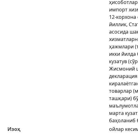
ҳисоботлар
импорт хиз
12-корхона 
йиллик, Ста
асосида ша
хизматларн
ҳажмлари (
икки йилда
кузатув (сў
Жисмоний 
декларация
киралаётга
товарлар (
ташқари) бў
маълумотла
марта кузат
баҳоланиб 
Изоҳ
ойлар кеси