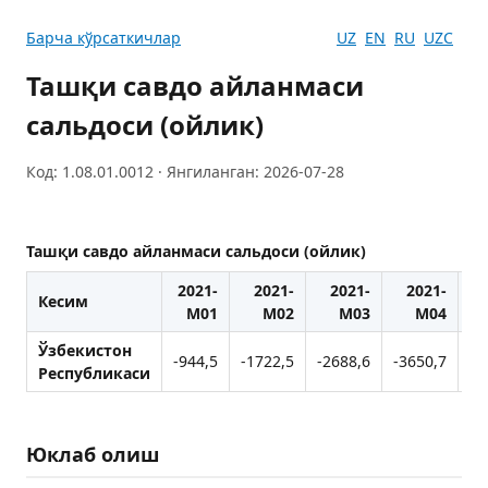
Барча кўрсаткичлар
UZ
EN
RU
UZC
Ташқи савдо айланмаси
сальдоси (ойлик)
Код: 1.08.01.0012 · Янгиланган: 2026-07-28
Ташқи савдо айланмаси сальдоси (ойлик)
2021-
2021-
2021-
2021-
Кесим
M01
M02
M03
M04
Ўзбекистон
-944,5
-1722,5
-2688,6
-3650,7
-3
Республикаси
Юклаб олиш