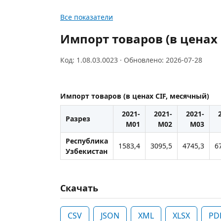
Все показатели
Импорт товаров (в ценах 
Код: 1.08.03.0023 · Обновлено: 2026-07-28
Импорт товаров (в ценах CIF, месячный)
2021-
2021-
2021-
Разрез
M01
M02
M03
Республика
1583,4
3095,5
4745,3
6
Узбекистан
Скачать
CSV
JSON
XML
XLSX
PD