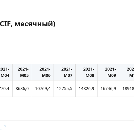
CIF, месячный)
2021-
2021-
2021-
2021-
2021-
2021-
202
M04
M05
M06
M07
M08
M09
M
770,4
8686,0
10769,4
12755,5
14826,9
16746,9
18918
F