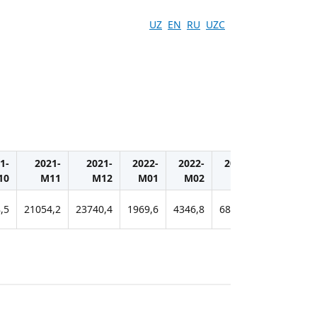
UZ
EN
RU
UZC
1-
2021-
2021-
2022-
2022-
2022-
2022-
10
M11
M12
M01
M02
M03
M04
,5
21054,2
23740,4
1969,6
4346,8
6883,3
9386,1
1