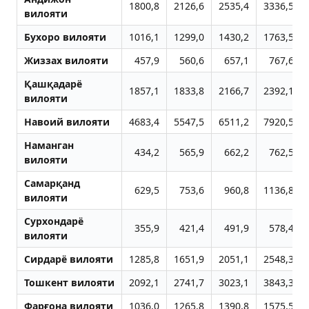
1800,8
2126,6
2535,4
3336,5
вилояти
Бухоро вилояти
1016,1
1299,0
1430,2
1763,5
Жиззах вилояти
457,9
560,6
657,1
767,6
Қашқадарё
1857,1
1833,8
2166,7
2392,1
вилояти
Навоий вилояти
4683,4
5547,5
6511,2
7920,5
Наманган
434,2
565,9
662,2
762,5
вилояти
Самарқанд
629,5
753,6
960,8
1136,8
вилояти
Сурхондарё
355,9
421,4
491,9
578,4
вилояти
Сирдарё вилояти
1285,8
1651,9
2051,1
2548,3
Тошкент вилояти
2092,1
2741,7
3023,1
3843,3
Фарғона вилояти
1036,0
1265,8
1390,8
1575,5