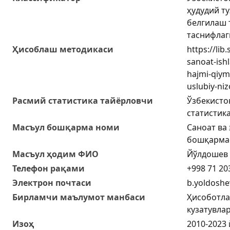
ҳудудий т
белгилаш 
таснифлаг
Ҳисоблаш методикаси
https://lib
sanoat-ish
hajmi-qiym
uslubiy-niz
Расмий статистика тайёрловчи
Ўзбекисто
статистик
Масъул бошқарма номи
Саноат ва
бошқарма
Масъул ҳодим ФИО
Йўлдошев 
Телефон рақами
+998 71 20
Электрон почтаси
b.yoldoshe
Бирламчи маълумот манбаси
Ҳисоботла
кузатувла
Изоҳ
2010-2023