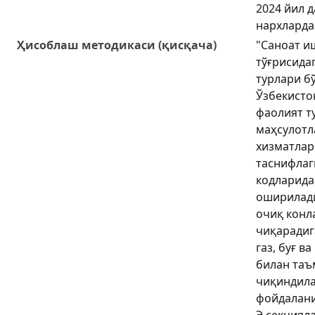
2024 йил 
нархларда
Ҳисоблаш методикаси (қисқача)
"Саноат и
тўғрисида
турлари б
Ўзбекисто
фаолият т
маҳсулотл
хизматлар
таснифлаг
кодларида
оширилади
очиқ конл
чиқарадига
газ, буғ в
билан таъ
чиқиндила
фойдаланиш
Э секциял