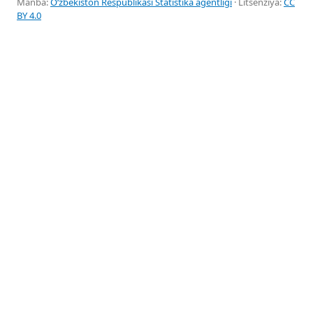
Manba:
Oʻzbekiston Respublikasi Statistika agentligi
· Litsenziya:
CC
BY 4.0