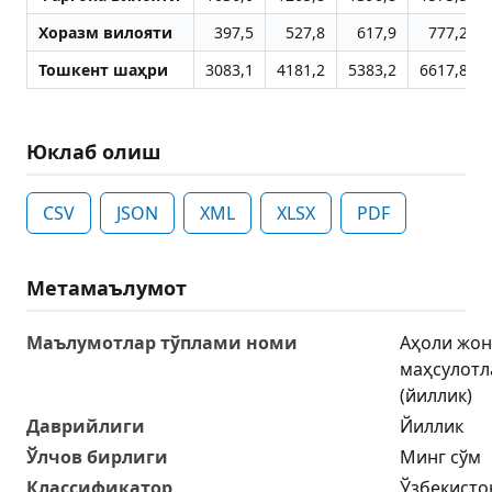
Хоразм вилояти
397,5
527,8
617,9
777,2
Тошкент шаҳри
3083,1
4181,2
5383,2
6617,8
Юклаб олиш
CSV
JSON
XML
XLSX
PDF
Метамаълумот
Маълумотлар тўплами номи
Аҳоли жон
маҳсулот
(йиллик)
Даврийлиги
Йиллик
Ўлчов бирлиги
Минг сўм
Классификатор
Ўзбекисто