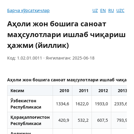
Барча кўрсаткичлар
UZ
EN
RU
UZC
Аҳоли жон бошига саноат
маҳсулотлари ишлаб чиқариш
ҳажми (йиллик)
Код: 1.02.01.0011 · Янгиланган: 2025-06-18
Аҳоли жон бошига саноат маҳсулотлари ишлаб чиқари
Кесим
2010
2011
2012
2013
Ўзбекистон
1334,6
1622,0
1933,0
2335,6
Республикаси
Қорақалпоғистон
420,9
532,2
607,5
793,9
Республикаси
Aндижон