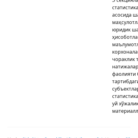
статистик
асосида ш
маҳсулотл
юридик ша
ҳисоботла
маълумотл
корхонала
чораклик 
натижалар
фаолияти 
тартибдаг
субъектла
статистика
уй хўжали
материалл