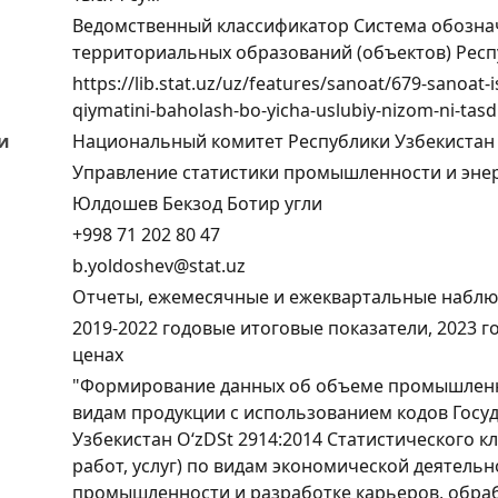
Ведомственный классификатор Система обозна
территориальных образований (объектов) Респ
https://lib.stat.uz/uz/features/sanoat/679-sanoat
qiymatini-baholash-bo-yicha-uslubiy-nizom-ni-tasdi
и
Национальный комитет Республики Узбекистан 
Управление статистики промышленности и эне
Юлдошев Бекзод Ботир угли
+998 71 202 80 47
b.yoldoshev@stat.uz
Отчеты, ежемесячные и ежеквартальные набл
2019-2022 годовые итоговые показатели, 2023 
ценах
"Формирование данных об объеме промышленн
видам продукции с использованием кодов Госу
Узбекистан O‘zDSt 2914:2014 Статистического к
работ, услуг) по видам экономической деятель
промышленности и разработке карьеров, обр