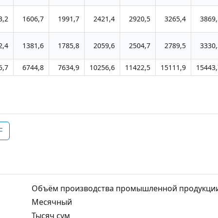
3,2
1606,7
1991,7
2421,4
2920,5
3265,4
3869,
2,4
1381,6
1785,8
2059,6
2504,7
2789,5
3330,
5,7
6744,8
7634,9
10256,6
11422,5
15111,9
15443,
F
Объём производства промышленной продукции 
Месячный
Тысяч сум