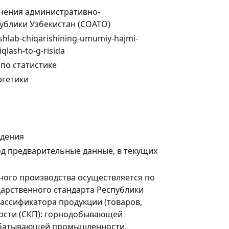
чения административно-
ублики Узбекистан (СОАТО)
-ishlab-chiqarishining-umumiy-hajmi-
qlash-to-g-risida
по статистике
ргетики
юдения
год предварительные данные, в текущих
ого производства осуществляется по
дарственного стандарта Республики
лассификатора продукции (товаров,
ности (СКП): горнодобывающей
абатывающей промышленности,