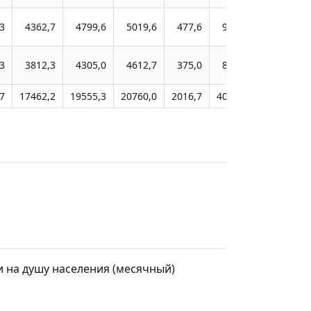
3
4362,7
4799,6
5019,6
477,6
902,7
1275,4
3
3812,3
4305,0
4612,7
375,0
807,5
1186,1
7
17462,2
19555,3
20760,0
2016,7
4094,7
5998,8
на душу населения (месячный)