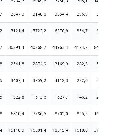
3
6234,7
6949,6
7750,3
705,1
1437,4
2028,9
7
2847,3
3148,8
3354,4
296,9
569,9
787,4
2
5121,4
5722,2
6270,9
334,7
639,1
923,5
7
36391,4
40868,7
44963,4
4124,2
8419,3
12713,3
8
2541,8
2874,9
3169,9
282,3
586,9
799,0
5
3407,4
3759,2
4112,3
282,0
571,3
850,1
5
1322,8
1513,6
1627,7
146,2
275,6
465,5
8
6810,4
7786,5
8702,0
825,5
1665,6
2408,0
4
15118,9
16581,4
18315,4
1618,8
3166,8
4722,6