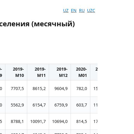
UZ
EN
RU
UZC
селения (месячный)
-
2019-
2019-
2019-
2020-
2020-
2020-
9
M10
M11
M12
M01
M02
M03
0
7707,5
8615,2
9604,9
782,0
1534,6
2411,0
0
5562,9
6154,7
6759,9
603,7
1156,9
1763,5
5
8788,1
10091,7
10694,0
814,5
1739,4
2741,9