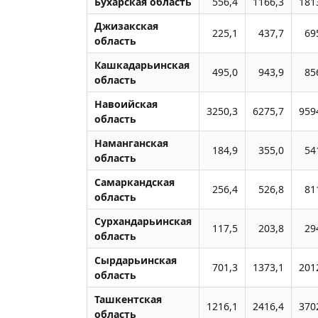
Бухарская область
556,4
1166,3
181
Джизакская
225,1
437,7
69
область
Кашкадарьинская
495,0
943,9
85
область
Навоийская
3250,3
6275,7
959
область
Наманганская
184,9
355,0
54
область
Самаркандская
256,4
526,8
81
область
Сурхандарьинская
117,5
203,8
29
область
Сырдарьинская
701,3
1373,1
201
область
Ташкентская
1216,1
2416,4
370
область