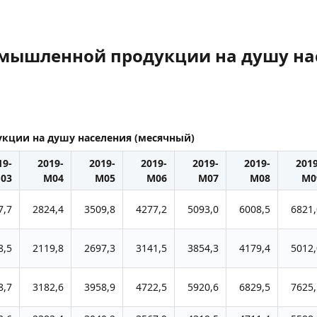
мышленной продукции на душу на
кции на душу населения (месячный)
19-
2019-
2019-
2019-
2019-
2019-
2019
03
M04
M05
M06
M07
M08
M0
7,7
2824,4
3509,8
4277,2
5093,0
6008,5
6821,
8,5
2119,8
2697,3
3141,5
3854,3
4179,4
5012,
8,7
3182,6
3958,9
4722,5
5920,6
6829,5
7625,