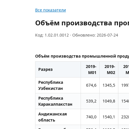
Все показатели
Объём производства про
Код: 1.02.01.0012 · Обновлено: 2026-07-24
Объём производства промышленной проду
2019-
2019-
20
Разрез
M01
M02
M
Республика
674,6
1345,5
199
Узбекистан
Республика
539,2
1049,8
154
Каракалпакстан
Андижанская
740,0
1540,1
232
область