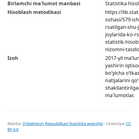
Birlamchi ma'lumot manbasi
Statistika hiso
Hisoblash metodikasi
https://lib.sta
sohasi/579-ish
rsatilgan-shu
joylarida-ko-r
statistik-hisob
nizomni-tasdiq
Izoh
2017-yil ma’lu
yashirin iqtiso
boʻyicha oʻtka
natijalarini q
shakllantirilga
ma'lumotlar.
Manba:
Oʻzbekiston Respublikasi Statistika agentligi
· Litsenziya:
CC
BY 4.0