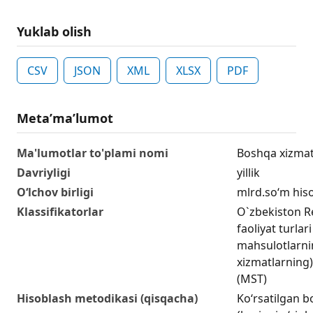
Yuklab olish
CSV
JSON
XML
XLSX
PDF
Metaʼmaʼlumot
Ma'lumotlar to'plami nomi
Boshqa xizmatla
Davriyligi
yillik
O‘lchov birligi
mlrd.so‘m his
Klassifikatorlar
O`zbekiston Re
faoliyat turlar
mahsulotlarning
xizmatlarning) 
(MST)
Hisoblash metodikasi (qisqacha)
Ko‘rsatilgan b