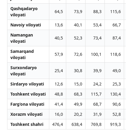
Qashqadaryo
64,5
73,9
88,3
115,6
1
viloyati
Navoiy viloyati
13,6
40,1
53,4
66,7
Namangan
40,5
52,3
73,4
87,4
viloyati
Samarqand
57,9
72,6
100,1
118,6
1
viloyati
Surxondaryo
25,4
30,8
39,9
49,0
viloyati
Sirdaryo viloyati
12,6
15,0
24,2
25,3
Toshkent viloyati
48,8
68,3
115,7
130,4
1
Farg‘ona viloyati
41,4
49,9
68,7
90,6
1
Xorazm viloyati
16,0
20,2
31,9
52,8
Toshkent shahri
476,4
638,4
769,8
919,3
11