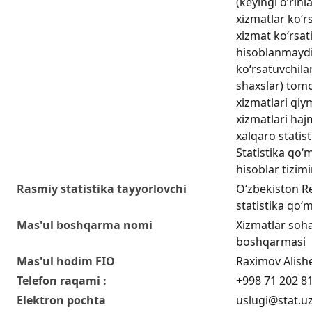
(keyingi o‘rinl
xizmatlar koʻr
xizmat koʻrsati
hisoblanmaydi
koʻrsatuvchilar
shaxslar) tom
xizmatlari qiy
xizmatlari hajm
xalqaro statis
Statistika qo‘m
hisoblar tizim
Rasmiy statistika tayyorlovchi
O‘zbekiston Re
statistika qo‘m
Mas'ul boshqarma nomi
Xizmatlar sohas
boshqarmasi
Mas'ul hodim FIO
Raximov Alish
Telefon raqami :
+998 71 202 8
Elektron pochta
uslugi@stat.u