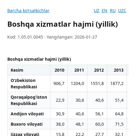
Barcha koʻrsatkichlar
UZ
EN
RU
UZC
Boshqa xizmatlar hajmi (yillik)
Kod: 1.05.01.0045 · Yangilangan: 2026-01-27
Boshqa xizmatlar hajmi (yillik)
Kesim
2010
2011
2012
2013
2
O‘zbekiston
906,7
1204,0
1551,8
1877,2
23
Respublikasi
Qoraqalpog‘iston
22,9
30,6
40,6
51,4
Respublikasi
Andijon viloyati
30,9
40,6
56,1
64,8
Buxoro viloyati
38,0
48,1
60,0
71,5
Jizzax viloyati
15,8
22,2
27,7
32,1