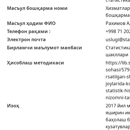
Масъул бошқарма номи
Хизматлар
бошқарма
Масъул ҳодим ФИО
Рахимов А
Телефон рақами :
+998 71 20
Электрон почта
uslugi@sta
Бирламчи маълумот манбаси
Статистик
шакллари
Ҳисоблаш методикаси
https://lib
sohasi/579-
rsatilgan-
joylarida-k
statistik-h
nizomni-tas
Изоҳ
2017 йил 
яширин иқ
баҳолаш б
кузатувла