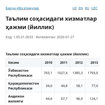
Барча кўрсаткичлар
UZ
EN
RU
UZC
Таълим соҳасидаги хизматлар
ҳажми (йиллик)
Код: 1.05.01.0033 · Янгиланган: 2026-01-27
Таълим соҳасидаги хизматлар ҳажми (йиллик)
Кесим
2010
2011
2012
2013
Ўзбекистон
763,1
1027,4
1385,3
1793,0
2
Республикаси
Қорақалпоғистон
34,0
44,8
58,1
77,0
Республикаси
Aндижон
44,6
67,7
96,9
124,1
вилояти