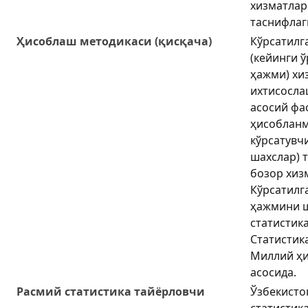
хизматлар
таснифлаг
Ҳисоблаш методикаси (қисқача)
Кўрсатилг
(кейинги 
ҳажми) хи
ихтисосла
асосий фа
ҳисобланм
кўрсатувч
шахслар) 
бозор хиз
Кўрсатилг
ҳажмини ш
статистик
Статистик
Миллий ҳи
асосида.
Расмий статистика тайёрловчи
Ўзбекисто
статистик