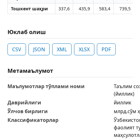
Тошкент шаҳри
337,6
435,9
583,4
739,5
Юклаб олиш
CSV
JSON
XML
XLSX
PDF
Метамаълумот
Маълумотлар тўплами номи
Таълим со
(йиллик)
Даврийлиги
йиллик
Ўлчов бирлиги
млрд.сўм 
Классификаторлар
Ўзбекисто
фаолият т
маҳсулотл