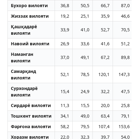
Бухоро вилояти
36,8
50,5
66,7
87,0
Жиззах вилояти
19,2
25,1
35,9
46,6
Қашқадарё
33,9
41,0
52,7
70,5
вилояти
Навоий вилояти
26,9
33,6
41,6
51,2
Наманган
37,0
49,1
67,2
89,8
вилояти
Самарқанд
52,1
78,5
120,1
147,3
вилояти
Сурхондарё
15,4
24,9
32,2
47,5
вилояти
Сирдарё вилояти
11,3
15,5
20,0
25,8
Тошкент вилояти
34,1
49,0
63,4
79,1
Фарғона вилояти
58,2
79,5
107,4
153,6
Хоразм вилояти
22,0
32,3
39,7
54,0