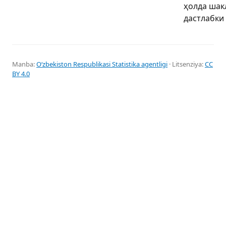
ҳолда шак
дастлабки
Manba:
Oʻzbekiston Respublikasi Statistika agentligi
· Litsenziya:
CC
BY 4.0