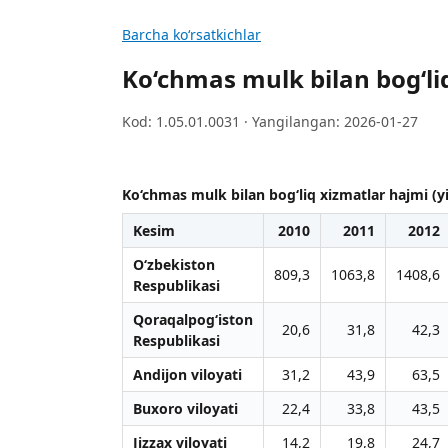
Barcha koʻrsatkichlar
Ko‘chmas mulk bilan bog‘liq
Kod: 1.05.01.0031 · Yangilangan: 2026-01-27
Ko‘chmas mulk bilan bog‘liq xizmatlar hajmi (yil
Kesim
2010
2011
2012
O‘zbekiston
809,3
1063,8
1408,6
Respublikasi
Qoraqalpog‘iston
20,6
31,8
42,3
Respublikasi
Andijon viloyati
31,2
43,9
63,5
Buxoro viloyati
22,4
33,8
43,5
Jizzax viloyati
14,2
19,8
24,7