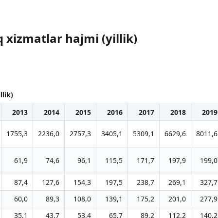
 xizmatlar hajmi (yillik)
lik)
2013
2014
2015
2016
2017
2018
2019
1755,3
2236,0
2757,3
3405,1
5309,1
6629,6
8011,6
61,9
74,6
96,1
115,5
171,7
197,9
199,0
87,4
127,6
154,3
197,5
238,7
269,1
327,7
60,0
89,3
108,0
139,1
175,2
201,0
277,9
35,1
43,7
53,4
65,7
89,2
112,2
140,2