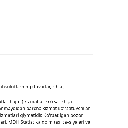
hsulotlarning (tovarlar, ishlar,
atlar hajmi) xizmatlar koʻrsatishga
blanmaydigan barcha xizmat koʻrsatuvchilar
izmatlari qiymatidir. Ko‘rsatilgan bozor
lari, MDH Statistika qo‘mitasi tavsiyalari va