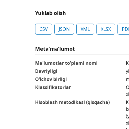
Yuklab olish
CSV
JSON
XML
XLSX
PD
Metaʼmaʼlumot
Ma'lumotlar to'plami nomi
K
Davriyligi
yi
O‘lchov birligi
m
Klassifikatorlar
O
x
Hisoblash metodikasi (qisqacha)
K
i
(
x