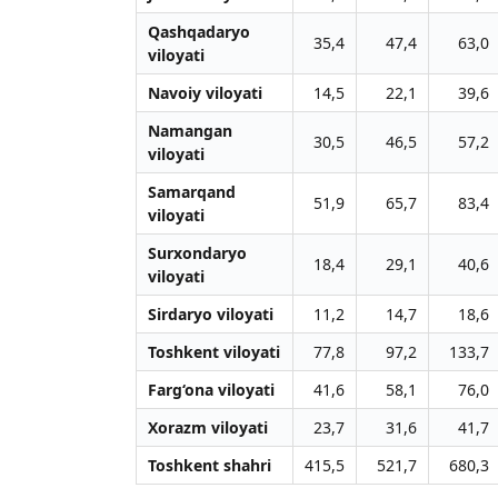
Qashqadaryo
35,4
47,4
63,0
viloyati
Navoiy viloyati
14,5
22,1
39,6
Namangan
30,5
46,5
57,2
viloyati
Samarqand
51,9
65,7
83,4
viloyati
Surxondaryo
18,4
29,1
40,6
viloyati
Sirdaryo viloyati
11,2
14,7
18,6
Toshkent viloyati
77,8
97,2
133,7
Farg‘ona viloyati
41,6
58,1
76,0
Xorazm viloyati
23,7
31,6
41,7
Toshkent shahri
415,5
521,7
680,3