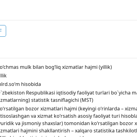
F
o‘chmas mulk bilan bog‘liq xizmatlar hajmi (yillik)
llik
lrd.so‘m hisobida
`zbekiston Respublikasi iqtisodiy faoliyat turlari bo`yicha ma
izmatlarning) statistik tasniflagichi (MST)
o‘rsatilgan bozor xizmatlari hajmi (keyingi o‘rinlarda – xizm
xtisoslashgan va xizmat koʻrsatish asosiy faoliyat turi hiso
yuridik va jismoniy shaxslar) tomonidan ko‘rsatilgan bozor x
izmatlari hajmini shakllantirish – xalqaro statistika tashkilot