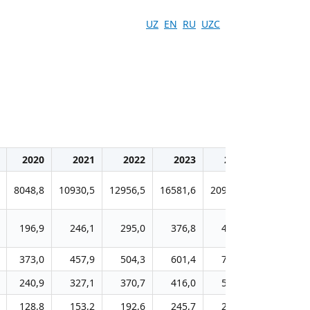
UZ
EN
RU
UZC
2020
2021
2022
2023
2024
2025
8048,8
10930,5
12956,5
16581,6
20900,6
25921,6
196,9
246,1
295,0
376,8
458,2
579,8
373,0
457,9
504,3
601,4
708,9
908,7
240,9
327,1
370,7
416,0
505,3
673,5
128,8
153,2
192,6
245,7
255,2
368,7