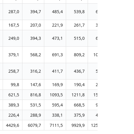
287,0
394,7
485,4
539,8
640,1
752,4
167,5
207,0
221,9
261,7
365,7
541,0
249,0
394,3
473,1
515,0
644,0
736,9
379,1
568,2
691,3
809,2
1016,7
1291,2
258,7
316,2
411,7
436,7
533,1
663,3
99,8
147,6
169,9
190,4
248,7
304,9
621,5
816,8
1093,5
1211,8
1513,9
1997,1
389,3
531,5
595,4
668,5
933,2
1088,7
226,4
288,9
338,1
375,9
469,3
559,2
4429,6
6079,7
7111,5
9929,9
12596,3
15446,1