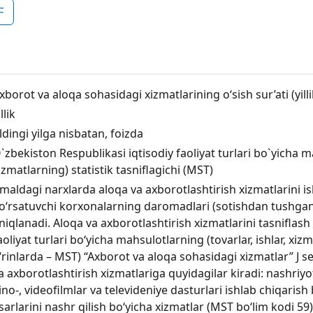
F
xborot va aloqa sohasidagi xizmatlarining o‘sish sur’ati (yilli
llik
ldingi yilga nisbatan, foizda
`zbekiston Respublikasi iqtisodiy faoliyat turlari bo`yicha ma
izmatlarning) statistik tasniflagichi (MST)
maldagi narxlarda aloqa va axborotlashtirish xizmatlarini 
o‘rsatuvchi korxonalarning daromadlari (sotishdan tushgan 
niqlanadi. Aloqa va axborotlashtirish xizmatlarini tasniflas
aoliyat turlari bo‘yicha mahsulotlarning (tovarlar, ishlar, xizm
‘rinlarda – MST) “Axborot va aloqa sohasidagi xizmatlar” J s
a axborotlashtirish xizmatlariga quyidagilar kiradi: nashriyot
ino-, videofilmlar va televideniye dasturlari ishlab chiqaris
sarlarini nashr qilish boʻyicha xizmatlar (MST bo‘lim kodi 59)