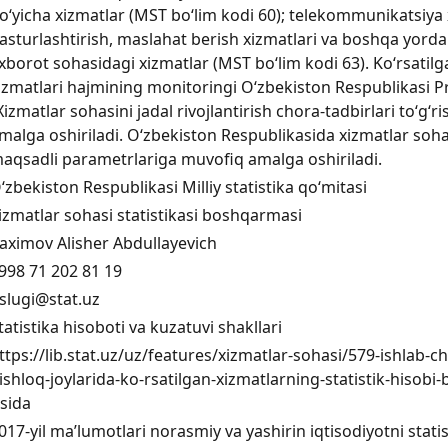
oʻyicha xizmatlar (MST bo‘lim kodi 60); telekommunikatsiya 
asturlashtirish, maslahat berish xizmatlari va boshqa yorda
xborot sohasidagi xizmatlar (MST bo‘lim kodi 63). Ko‘rsatilg
izmatlari hajmining monitoringi O‘zbekiston Respublikasi P
Xizmatlar sohasini jadal rivojlantirish chora-tadbirlari to‘g
malga oshiriladi. O‘zbekiston Respublikasida xizmatlar soha
aqsadli parametrlariga muvofiq amalga oshiriladi.
‘zbekiston Respublikasi Milliy statistika qo‘mitasi
izmatlar sohasi statistikasi boshqarmasi
aximov Alisher Abdullayevich
998 71 202 81 19
slugi@stat.uz
tatistika hisoboti va kuzatuvi shakllari
ttps://lib.stat.uz/uz/features/xizmatlar-sohasi/579-ishlab-c
ishloq-joylarida-ko-rsatilgan-xizmatlarning-statistik-hisobi
isida
017-yil ma’lumotlari norasmiy va yashirin iqtisodiyotni stati