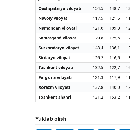
Qashqadaryo viloyati
154,5
148,7
1
Navoiy viloyati
117,5
121,6
1
Namangan viloyati
121,0
109,3
1
Samarqand viloyati
129,8
125,6
1
Surxondaryo viloyati
148,4
136,1
1
Sirdaryo viloyati
126,2
116,6
1
Toshkent viloyati
132,5
122,7
1
Farg‘ona viloyati
121,3
117,9
1
Xorazm viloyati
137,8
140,0
1
Toshkent shahri
131,2
153,2
1
Yuklab olish