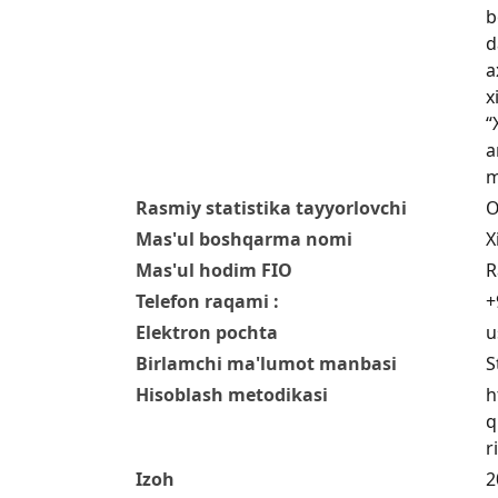
b
d
a
x
“
a
m
Rasmiy statistika tayyorlovchi
O
Mas'ul boshqarma nomi
X
Mas'ul hodim FIO
R
Telefon raqami :
+
Elektron pochta
u
Birlamchi ma'lumot manbasi
S
Hisoblash metodikasi
h
q
r
Izoh
2