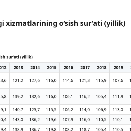
xizmatlarining o‘sish sur’ati (yillik)
 sur’ati (yillik)
012
2013
2014
2015
2016
2017
2018
2019
23,6
121,2
127,6
116,0
114,6
121,3
115,9
107,6
15,8
139,2
132,6
116,0
106,1
116,2
105,4
111,9
19,1
140,7
125,7
115,5
106,2
114,0
106,9
113,0
20,4
143,0
136,2
119,6
107,9
116,0
110,5
110,1
29,4
138,9
136,7
119,8
108,2
118,7
105,4
110,5