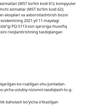
xizmatlari (MST bo‘lim kodi 61); kompyuter
mchi xizmatlar (MST bo‘lim kodi 62);
an aloqalari va axborotlashtirish bozor
rezidentining 2021-yil 11-maydagi
‘risida”gi PQ-5113-son qaroriga muvofiq
sini rivojlantirishning tasdiqlangan
hiqarilgan-ko-rsatilgan-shu-jumladan-
-bo-yicha-uslubiy-nizomni-tasdiqlash-to-g-
stik baholash boʻyicha oʻtkazilgan