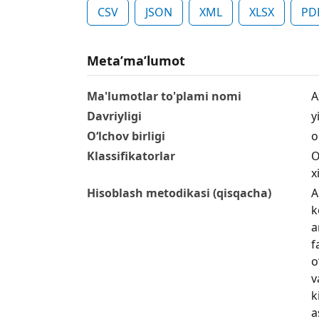
CSV
JSON
XML
XLSX
PD
Metaʼmaʼlumot
Ma'lumotlar to'plami nomi
A
Davriyligi
yi
O‘lchov birligi
o
Klassifikatorlar
O
x
Hisoblash metodikasi (qisqacha)
A
k
a
f
o
v
k
a