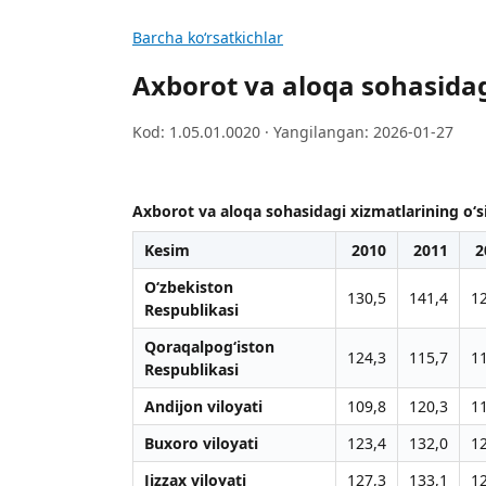
Barcha koʻrsatkichlar
Axborot va aloqa sohasidagi 
Kod: 1.05.01.0020 · Yangilangan: 2026-01-27
Axborot va aloqa sohasidagi xizmatlarining o‘sish
Kesim
2010
2011
2
O‘zbekiston
130,5
141,4
1
Respublikasi
Qoraqalpog‘iston
124,3
115,7
1
Respublikasi
Andijon viloyati
109,8
120,3
1
Buxoro viloyati
123,4
132,0
1
Jizzax viloyati
127,3
133,1
1