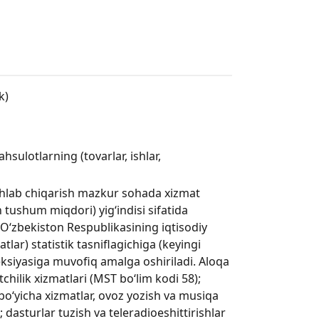
k)
hsulotlarning (tovarlar, ishlar,
ishlab chiqarish mazkur sohada xizmat
tushum miqdori) yig‘indisi sifatida
h O‘zbekiston Respublikasining iqtisodiy
atlar) statistik tasniflagichiga (keyingi
eksiyasiga muvofiq amalga oshiriladi. Aloqa
chilik xizmatlari (MST bo‘lim kodi 58);
h boʻyicha xizmatlar, ovoz yozish va musiqa
; dasturlar tuzish va teleradioeshittirishlar