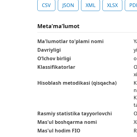
CSV
JSON
XML
XLSX
PD
Metaʼmaʼlumot
Ma'lumotlar to'plami nomi
Y
Davriyligi
yi
O‘lchov birligi
o
Klassifikatorlar
O
x
Hisoblash metodikasi (qisqacha)
K
n
K
t
Rasmiy statistika tayyorlovchi
O
Mas'ul boshqarma nomi
X
Mas'ul hodim FIO
R