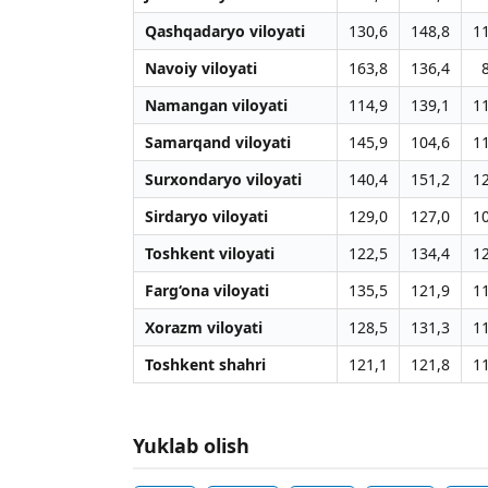
Qashqadaryo viloyati
130,6
148,8
1
Navoiy viloyati
163,8
136,4
Namangan viloyati
114,9
139,1
1
Samarqand viloyati
145,9
104,6
1
Surxondaryo viloyati
140,4
151,2
1
Sirdaryo viloyati
129,0
127,0
1
Toshkent viloyati
122,5
134,4
1
Farg‘ona viloyati
135,5
121,9
1
Xorazm viloyati
128,5
131,3
1
Toshkent shahri
121,1
121,8
1
Yuklab olish