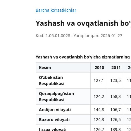
Barcha koʻrsatkichlar
Yashash va ovqatlanish bo‘yi
Kod: 1.05.01.0028 · Yangilangan: 2026-01-27
Yashash va ovqatlanish bo‘yicha xizmatlarning o‘s
Kesim
2010
2011
2
O‘zbekiston
127,1
123,5
1
Respublikasi
Qoraqalpog‘iston
124,2
158,3
1
Respublikasi
Andijon viloyati
144,8
106,7
1
Buxoro viloyati
124,3
126,5
1
Jizzax viloyati
126,7
139,3
1