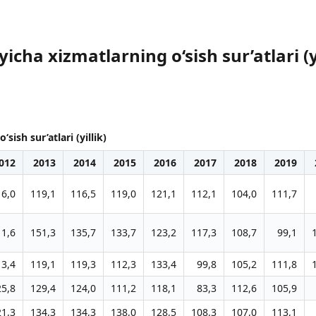
cha xizmatlarning o‘sish sur’atlari (yi
ish sur’atlari (yillik)
012
2013
2014
2015
2016
2017
2018
2019
16,0
119,1
116,5
119,0
121,1
112,1
104,0
111,7
11,6
151,3
135,7
133,7
123,2
117,3
108,7
99,1
13,4
119,1
119,3
112,3
133,4
99,8
105,2
111,8
25,8
129,4
124,0
111,2
118,1
83,3
112,6
105,9
21,3
134,3
134,3
138,0
128,5
108,3
107,0
113,1