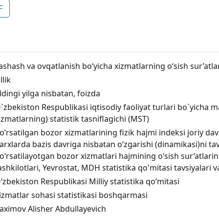
F
ashash va ovqatlanish bo‘yicha xizmatlarning o‘sish sur’atlari 
llik
ldingi yilga nisbatan, foizda
`zbekiston Respublikasi iqtisodiy faoliyat turlari bo`yicha ma
izmatlarning) statistik tasniflagichi (MST)
o‘rsatilgan bozor xizmatlarining fizik hajmi indeksi joriy d
arxlarda bazis davriga nisbatan o‘zgarishi (dinamikasi)ni tavs
o‘rsatilayotgan bozor xizmatlari hajmining o‘sish sur’atlarini
ashkilotlari, Yevrostat, MDH statistika qo'mitasi tavsiyalari v
‘zbekiston Respublikasi Milliy statistika qo‘mitasi
izmatlar sohasi statistikasi boshqarmasi
aximov Alisher Abdullayevich