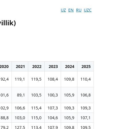
UZ
EN
RU
UZC
llik)
2020
2021
2022
2023
2024
2025
92,4
119,1
119,5
108,4
109,8
110,4
101,6
89,1
103,5
100,3
105,9
106,8
102,9
106,6
115,4
107,3
109,3
109,3
88,8
103,0
115,0
104,6
105,9
107,1
79,2
127,5
113,4
107,9
109,8
109,5