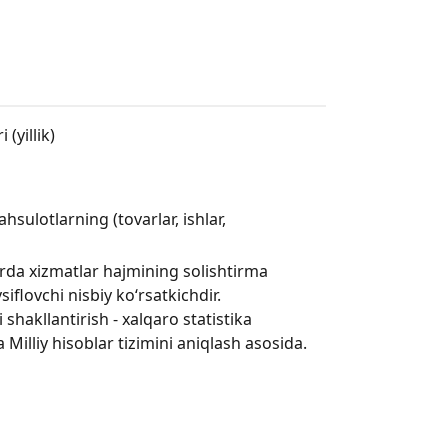
(yillik)
hsulotlarning (tovarlar, ishlar,
avrda xizmatlar hajmining solishtirma
iflovchi nisbiy ko‘rsatkichdir.
 shakllantirish - xalqaro statistika
a Milliy hisoblar tizimini aniqlash asosida.