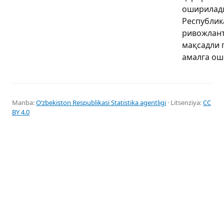
оширилади
Республик
ривожлант
мақсадли 
амалга ош
Manba:
Oʻzbekiston Respublikasi Statistika agentligi
· Litsenziya:
CC
BY 4.0