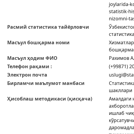
joylarida-k
statistik-h
nizomni-tas
Расмий статистика тайёрловчи
Ўзбекисто
статистик
Масъул бошқарма номи
Хизматлар
бошқарма
Масъул ҳодим ФИО
Рахимов А
Телефон рақами :
(+99871) 20
Электрон почта
uslugi@sta
Бирламчи маълумот манбаси
Статистик
шакллари
Ҳисоблаш методикаси (қисқача)
Амалдаги 
ахборотл
ишлаб чиқ
кўрсатувч
даромадла