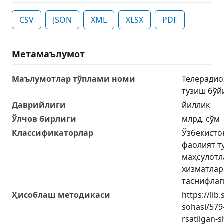
CSV
JSON
XML
XLSX
PDF
Метамаълумот
Маълумотлар тўплами номи
Телерадио
тузиш бўй
Даврийлиги
йиллик
Ўлчов бирлиги
млрд. сўм
Классификаторлар
Ўзбекисто
фаолият т
маҳсулотл
хизматлар
таснифлаг
Ҳисоблаш методикаси
https://lib
sohasi/579-
rsatilgan-