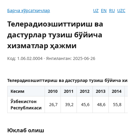
Барча кўрсаткичлар
UZ
EN
RU
UZC
Телерадиоэшиттириш ва
дастурлар тузиш бўйича
хизматлар ҳажми
Код: 1.06.02.0004 · Янгиланган: 2025-06-26
Телерадиоэшиттириш ва дастурлар тузиш бўйича хизм
Кесим
2010
2011
2012
2013
2014
201
Ўзбекистон
26,7
39,2
45,6
48,6
55,8
83
Республикаси
Юклаб олиш