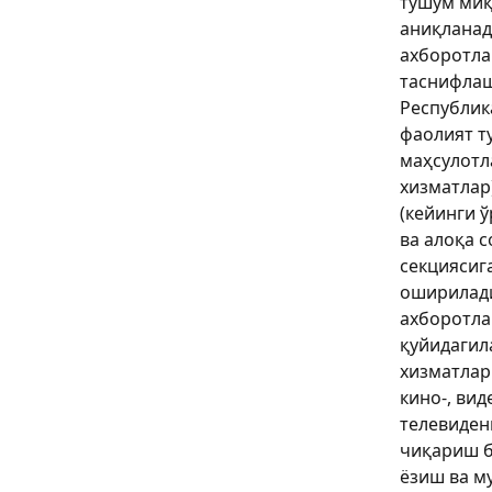
тушум миқ
аниқланад
ахборотл
таснифлаш
Республик
фаолият т
маҳсулотл
хизматлар
(кейинги 
ва алоқа 
секциясиг
оширилади
ахборотл
қуйидагил
хизматлар
кино-, ви
телевиден
чиқариш б
ёзиш ва м