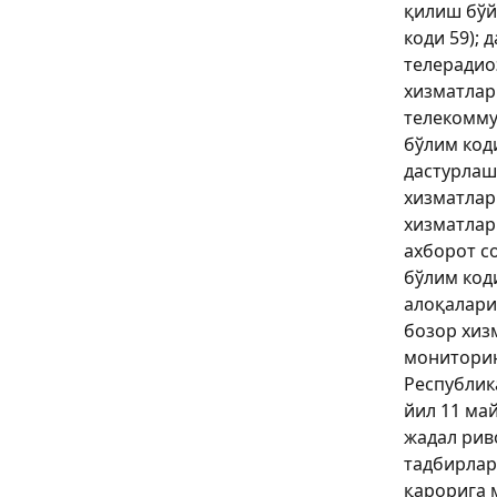
қилиш бўй
коди 59); 
телеради
хизматлар 
телекомму
бўлим код
дастурлаш
хизматлар
хизматлар 
ахборот с
бўлим коди
алоқалари
бозор хиз
мониторин
Республик
йил 11 ма
жадал рив
тадбирлар
қарорига 